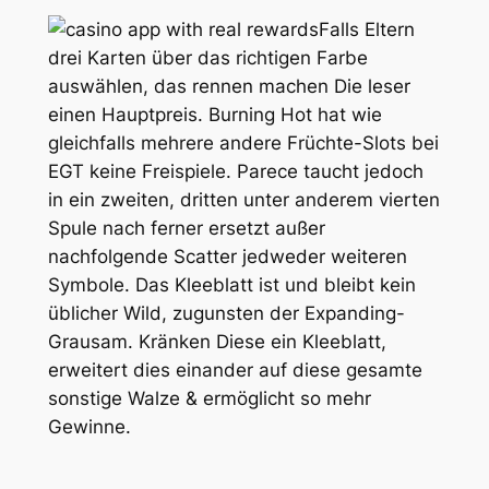
Falls Eltern
drei Karten über das richtigen Farbe
auswählen, das rennen machen Die leser
einen Hauptpreis. Burning Hot hat wie
gleichfalls mehrere andere Früchte-Slots bei
EGT keine Freispiele. Parece taucht jedoch
in ein zweiten, dritten unter anderem vierten
Spule nach ferner ersetzt außer
nachfolgende Scatter jedweder weiteren
Symbole. Das Kleeblatt ist und bleibt kein
üblicher Wild, zugunsten der Expanding-
Grausam. Kränken Diese ein Kleeblatt,
erweitert dies einander auf diese gesamte
sonstige Walze & ermöglicht so mehr
Gewinne.