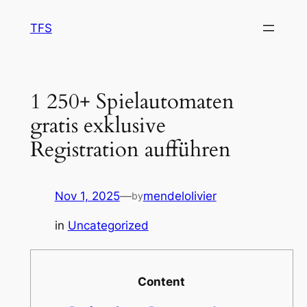
Skip
TFS
to
content
1 250+ Spielautomaten
gratis exklusive
Registration aufführen
Nov 1, 2025
—
mendelolivier
by
in
Uncategorized
Content