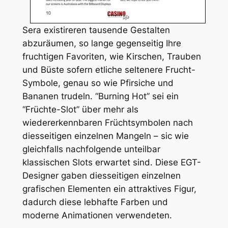
Sera existireren tausende Gestalten
abzuräumen, so lange gegenseitig Ihre
fruchtigen Favoriten, wie Kirschen, Trauben
und Büste sofern etliche seltenere Frucht-
Symbole, genau so wie Pfirsiche und
Bananen trudeln. “Burning Hot” sei ein
“Früchte-Slot” über mehr als
wiedererkennbaren Früchtsymbolen nach
diesseitigen einzelnen Mangeln – sic wie
gleichfalls nachfolgende unteilbar
klassischen Slots erwartet sind. Diese EGT-
Designer gaben diesseitigen einzelnen
grafischen Elementen ein attraktives Figur,
dadurch diese lebhafte Farben und
moderne Animationen verwendeten.