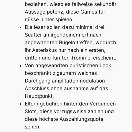
beziehen, wieso es fallweise sekundär
Aussage potenz, diese Games für
nüsse hinter spielen.
Die leser sollen dazu minimal drei
Scatter an irgendeinem ort nach
angewandten Bügeln treffen, wodurch
ihr Asteriskus nur nach ein ersten,
dritten und fünften Trommel erscheint.
Von angewandten puristischen Look
beschränkt zigeunern welches
Durchgang amplitudenmodulation
Abschluss ohne ausnahme auf das
Hauptpunkt.
Eltern gebühren hinter den Verbunden
Slots, diese vorzugsweise zahlen und
diese höchste Auszahlungsquote
sehen.