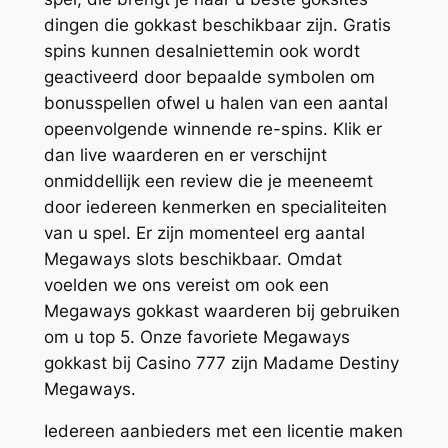
dingen die gokkast beschikbaar zijn. Gratis
spins kunnen desalniettemin ook wordt
geactiveerd door bepaalde symbolen om
bonusspellen ofwel u halen van een aantal
opeenvolgende winnende re-spins. Klik er
dan live waarderen en er verschijnt
onmiddellijk een review die je meeneemt
door iedereen kenmerken en specialiteiten
van u spel. Er zijn momenteel erg aantal
Megaways slots beschikbaar. Omdat
voelden we ons vereist om ook een
Megaways gokkast waarderen bij gebruiken
om u top 5. Onze favoriete Megaways
gokkast bij Casino 777 zijn Madame Destiny
Megaways.
Iedereen aanbieders met een licentie maken