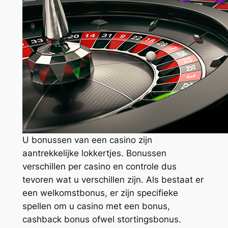
U bonussen van een casino zijn
aantrekkelijke lokkertjes. Bonussen
verschillen per casino en controle dus
tevoren wat u verschillen zijn. Als bestaat er
een welkomstbonus, er zijn specifieke
spellen om u casino met een bonus,
cashback bonus ofwel stortingsbonus.