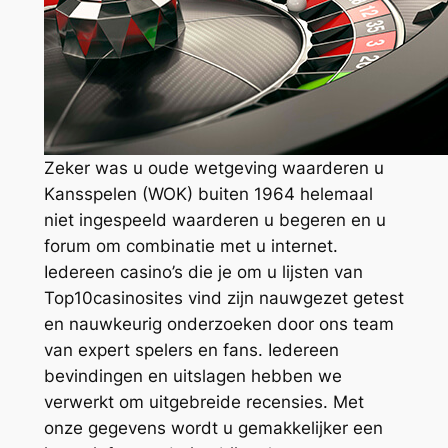
Zeker was u oude wetgeving waarderen u
Kansspelen (WOK) buiten 1964 helemaal
niet ingespeeld waarderen u begeren en u
forum om combinatie met u internet.
Iedereen casino’s die je om u lijsten van
Top10casinosites vind zijn nauwgezet getest
en nauwkeurig onderzoeken door ons team
van expert spelers en fans. Iedereen
bevindingen en uitslagen hebben we
verwerkt om uitgebreide recensies. Met
onze gegevens wordt u gemakkelijker een