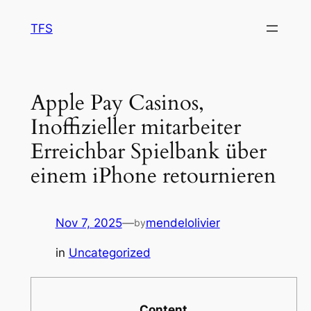
Skip
TFS
to
content
Apple Pay Casinos,
Inoffizieller mitarbeiter
Erreichbar Spielbank über
einem iPhone retournieren
Nov 7, 2025
—
mendelolivier
by
in
Uncategorized
Content