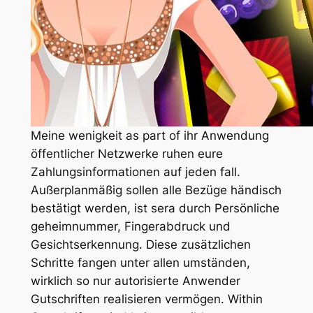
Meine wenigkeit as part of ihr Anwendung
öffentlicher Netzwerke ruhen eure
Zahlungsinformationen auf jeden fall.
Außerplanmäßig sollen alle Bezüge händisch
bestätigt werden, ist sera durch Persönliche
geheimnummer, Fingerabdruck und
Gesichtserkennung. Diese zusätzlichen
Schritte fangen unter allen umständen,
wirklich so nur autorisierte Anwender
Gutschriften realisieren vermögen. Within