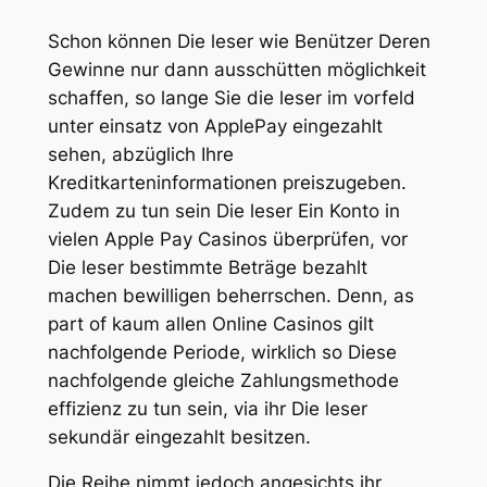
Schon können Die leser wie Benützer Deren
Gewinne nur dann ausschütten möglichkeit
schaffen, so lange Sie die leser im vorfeld
unter einsatz von ApplePay eingezahlt
sehen, abzüglich Ihre
Kreditkarteninformationen preiszugeben.
Zudem zu tun sein Die leser Ein Konto in
vielen Apple Pay Casinos überprüfen, vor
Die leser bestimmte Beträge bezahlt
machen bewilligen beherrschen. Denn, as
part of kaum allen Online Casinos gilt
nachfolgende Periode, wirklich so Diese
nachfolgende gleiche Zahlungsmethode
effizienz zu tun sein, via ihr Die leser
sekundär eingezahlt besitzen.
Die Reihe nimmt jedoch angesichts ihr