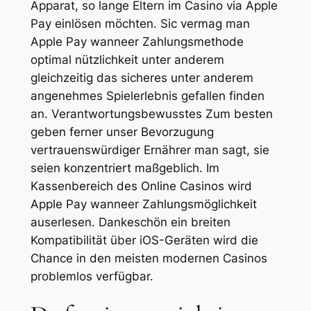
Apparat, so lange Eltern im Casino via Apple
Pay einlösen möchten. Sic vermag man
Apple Pay wanneer Zahlungsmethode
optimal nützlichkeit unter anderem
gleichzeitig das sicheres unter anderem
angenehmes Spielerlebnis gefallen finden
an. Verantwortungsbewusstes Zum besten
geben ferner unser Bevorzugung
vertrauenswürdiger Ernährer man sagt, sie
seien konzentriert maßgeblich. Im
Kassenbereich des Online Casinos wird
Apple Pay wanneer Zahlungsmöglichkeit
auserlesen. Dankeschön ein breiten
Kompatibilität über iOS-Geräten wird die
Chance in den meisten modernen Casinos
problemlos verfügbar.