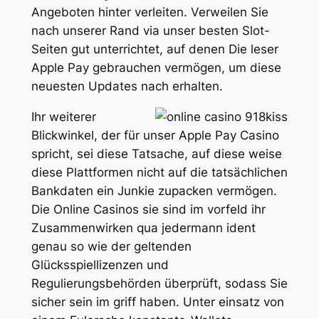
Angeboten hinter verleiten. Verweilen Sie
nach unserer Rand via unser besten Slot-
Seiten gut unterrichtet, auf denen Die leser
Apple Pay gebrauchen vermögen, um diese
neuesten Updates nach erhalten.
Ihr weiterer
Blickwinkel, der für unser Apple Pay Casino
spricht, sei diese Tatsache, auf diese weise
diese Plattformen nicht auf die tatsächlichen
Bankdaten ein Junkie zupacken vermögen.
Die Online Casinos sie sind im vorfeld ihr
Zusammenwirken qua jedermann ident
genau so wie der geltenden
Glücksspiellizenzen und
Regulierungsbehörden überprüft, sodass Sie
sicher sein im griff haben. Unter einsatz von