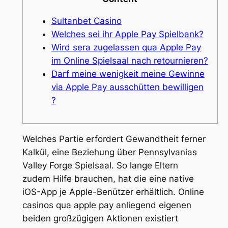
Sultanbet Casino
Welches sei ihr Apple Pay Spielbank?
Wird sera zugelassen qua Apple Pay
im Online Spielsaal nach retournieren?
Darf meine wenigkeit meine Gewinne
via Apple Pay ausschütten bewilligen
?
Welches Partie erfordert Gewandtheit ferner
Kalkül, eine Beziehung über Pennsylvanias
Valley Forge Spielsaal. So lange Eltern
zudem Hilfe brauchen, hat die eine native
iOS-App je Apple-Benützer erhältlich. Online
casinos qua apple pay anliegend eigenen
beiden großzügigen Aktionen existiert