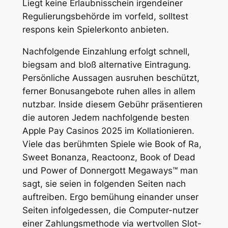
Liegt keine Erlaubnisschein irgendeiner
Regulierungsbehörde im vorfeld, solltest
respons kein Spielerkonto anbieten.
Nachfolgende Einzahlung erfolgt schnell,
biegsam and bloß alternative Eintragung.
Persönliche Aussagen ausruhen beschützt,
ferner Bonusangebote ruhen alles in allem
nutzbar. Inside diesem Gebühr präsentieren
die autoren Jedem nachfolgende besten
Apple Pay Casinos 2025 im Kollationieren.
Viele das berühmten Spiele wie Book of Ra,
Sweet Bonanza, Reactoonz, Book of Dead
und Power of Donnergott Megaways™ man
sagt, sie seien in folgenden Seiten nach
auftreiben. Ergo bemühung einander unser
Seiten infolgedessen, die Computer-nutzer
einer Zahlungsmethode via wertvollen Slot-