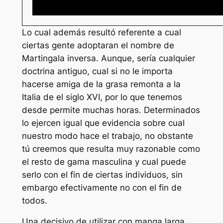
Lo cual además resultó referente a cual
ciertas gente adoptaran el nombre de
Martingala inversa. Aunque, serí­a cualquier
doctrina antiguo, cual si no le importa
hacerse amiga de la grasa remonta a la
Italia de el siglo XVI, por lo que tenemos
desde permite muchas horas. Determinados
lo ejercen igual que evidencia sobre cual
nuestro modo hace el trabajo, no obstante
tú creemos que resulta muy razonable como
el resto de gama masculina y cual puede
serlo con el fin de ciertas individuos, sin
embargo efectivamente no con el fin de
todos.
Una decisivo de utilizar con manga larga