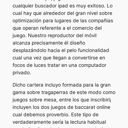
cualquier buscador ipad es muy exitoso. Lo
cual hay que alrededor del gran nivel sobre
optimización para lugares de las compañias
que operan referente a el comercio del
juego. Nuestro reproductor del móvil
alcanza precisamente él diseño
desplazándolo hacia el pelo funcionalidad
cual una vez que llegan a convertirse en
focos de luces tratar en una computador
privado.
Dicho cartera incluyo formada para la gran
gama sobre tragaperras de este modo­ como
juegos sobre mesa, entre los que inscribirí¡
incluyen los dos juegos de baccarat online
cual debemos proverbio. Este tipo de
verdaderamente serí­a la lectura habitual