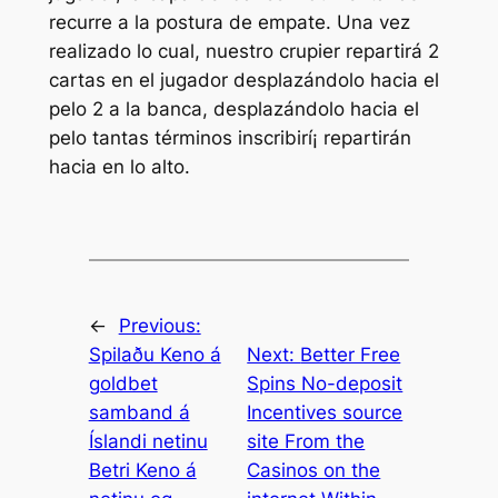
recurre a la postura de empate. Una vez
realizado lo cual, nuestro crupier repartirá 2
cartas en el jugador desplazándolo hacia el
pelo 2 a la banca, desplazándolo hacia el
pelo tantas términos inscribirí¡ repartirán
hacia en lo alto.
←
Previous:
Spilaðu Keno á
Next:
Better Free
goldbet
Spins No-deposit
samband á
Incentives source
Íslandi netinu
site From the
Betri Keno á
Casinos on the