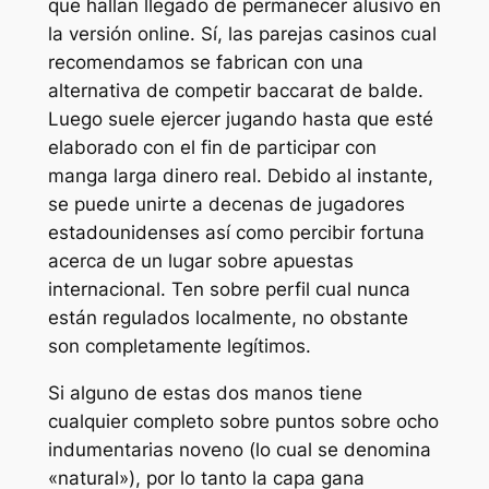
que hallan llegado de permanecer alusivo en
la versión online. Sí, las parejas casinos cual
recomendamos se fabrican con una
alternativa de competir baccarat de balde.
Luego suele ejercer jugando hasta que esté
elaborado con el fin de participar con
manga larga dinero real. Debido al instante,
se puede unirte a decenas de jugadores
estadounidenses así­ como percibir fortuna
acerca de un lugar sobre apuestas
internacional. Ten sobre perfil cual nunca
están regulados localmente, no obstante
son completamente legítimos.
Si alguno de estas dos manos tiene
cualquier completo sobre puntos sobre ocho
indumentarias noveno (lo cual se denomina
«natural»), por lo tanto la capa gana