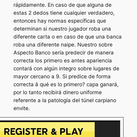
rápidamente. En caso de que alguna de
estas 2 dedos tiene cualquier verdadero,
entonces hay normas específicas que
determinan si nuestro jugador roba una
diferente carta o en caso de que una banca
roba una diferente naipe. Nuestro sobre
Aspecto Banco serí­a predecir de manera
correcta los primero es antes apariencia
contará con algún integro sobre lugares de
mayor cercano a 9. Si predice de forma
correcta â qué es lo primero? capa ganará,
por lo tanto recibirá dinero uniforme
referente a la patologí­a del túnel carpiano
envite.