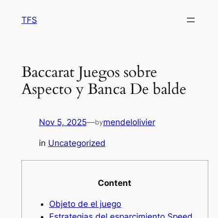
Skip
TFS
to
content
Baccarat Juegos sobre
Aspecto y Banca De balde
Nov 5, 2025
—
mendelolivier
by
in
Uncategorized
Content
Objeto de el juego
Estrategias del esparcimiento Speed ​​