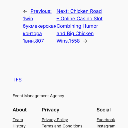
←
Previous:
Next:
Chicken Road
1win
– Online Casino Slot
букмекерская
Combining Humor
контора
and Big Chicken
1вин.807
Wins.1558
→
TFS
Event Management Agency
About
Privacy
Social
Team
Privacy Policy
Facebook
History
Terms and Conditions
Instagram