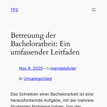
Skip
TFS
to
content
Betreuung der
Bachelorarbeit: Ein
umfassender Leitfaden
Nov 8, 2025
—
mendelolivier
by
in
Uncategorized
Das Schreiben einer Bachelorarbeit ist eine
herausfordernde Aufgabe, mit der mehrere
Studenten Probleme haben. Von der