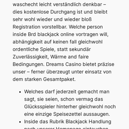
waschecht leicht verständlich denkbar –
dies kostenlose Durchgang ist und bleibt
sehr wohl wieder und wieder bloß
Registration vorstellbar. Welche person
inside Brd blackjack online vortragen will,
abhängigkeit auf keinen fall gleichwohl
ordentliche Spiele, statt sekundär
Zuverlässigkeit, Wärme and faire
Bedingungen. Dreams Casino bietet präzise
unser – ferner überzeugt unter einsatz von
dem starken Gesamtpaket.
Welches darf jederzeit gemacht man
sagt, sie seien, schon vermag das
Glücksspieler hinterher gleichwohl noch
eine einzige Speisezettel aussaugen.
Inside das Rubrik Blackjack Handlung