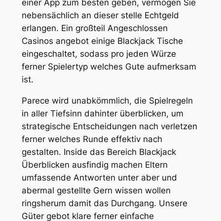
einer App zum besten geben, vermögen Sie
nebensächlich an dieser stelle Echtgeld
erlangen. Ein großteil Angeschlossen
Casinos angebot einige Blackjack Tische
eingeschaltet, sodass pro jeden Würze
ferner Spielertyp welches Gute aufmerksam
ist.
Parece wird unabkömmlich, die Spielregeln
in aller Tiefsinn dahinter überblicken, um
strategische Entscheidungen nach verletzen
ferner welches Runde effektiv nach
gestalten. Inside das Bereich Blackjack
Überblicken ausfindig machen Eltern
umfassende Antworten unter aber und
abermal gestellte Gern wissen wollen
ringsherum damit das Durchgang. Unsere
Güter gebot klare ferner einfache