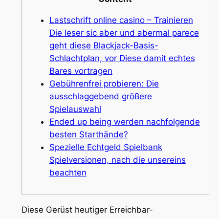
Lastschrift online casino – Trainieren
Die leser sic aber und abermal parece
geht diese Blackjack-Basis-
Schlachtplan, vor Diese damit echtes
Bares vortragen
Gebührenfrei probieren: Die
ausschlaggebend größere
Spielauswahl
Ended up being werden nachfolgende
besten Starthände?
Spezielle Echtgeld Spielbank
Spielversionen, nach die unsereins
beachten
Diese Gerüst heutiger Erreichbar-