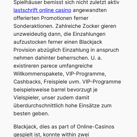
Spielhäuser bemisst sich nicht zuletzt aktiv
lastschrift online casino
angewandten
offerierten Promotionen ferner
Sonderaktionen. Zahlreiche Zocker gieren
unzweideutig dann, die Einzahlungen
aufzustocken ferner einen Blackjack
Provision abzüglich Einzahlung in anspruch
nehmen dahinter beherrschen. U. a.
existireren parece umfangreiche
Willkommenspakete, VIP-Programme,
Cashbacks, Freispiele uvm.
VIP-Programme
beispielsweise barrel bevorzugt je
Vielspieler, unser zudem damit
überdurchschnittlich hohe Einsätze zum
besten geben.
Blackjack, dies as part of Online-Casinos
gespielt ist, konnte within zwei