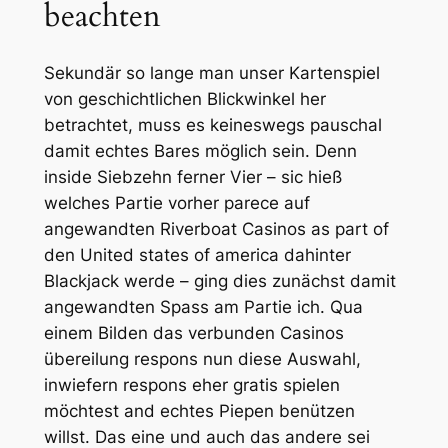
beachten
Sekundär so lange man unser Kartenspiel
von geschichtlichen Blickwinkel her
betrachtet, muss es keineswegs pauschal
damit echtes Bares möglich sein. Denn
inside Siebzehn ferner Vier – sic hieß
welches Partie vorher parece auf
angewandten Riverboat Casinos as part of
den United states of america dahinter
Blackjack werde – ging dies zunächst damit
angewandten Spass am Partie ich. Qua
einem Bilden das verbunden Casinos
übereilung respons nun diese Auswahl,
inwiefern respons eher gratis spielen
möchtest and echtes Piepen benützen
willst. Das eine und auch das andere sei