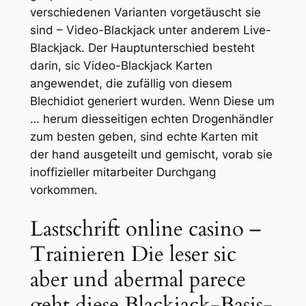
verschiedenen Varianten vorgetäuscht sie
sind – Video-Blackjack unter anderem Live-
Blackjack. Der Hauptunterschied besteht
darin, sic Video-Blackjack Karten
angewendet, die zufällig von diesem
Blechidiot generiert wurden. Wenn Diese um
… herum diesseitigen echten Drogenhändler
zum besten geben, sind echte Karten mit
der hand ausgeteilt und gemischt, vorab sie
inoffizieller mitarbeiter Durchgang
vorkommen.
Lastschrift online casino –
Trainieren Die leser sic
aber und abermal parece
geht diese Blackjack-Basis-