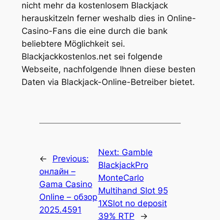
nicht mehr da kostenlosem Blackjack
herauskitzeln ferner weshalb dies in Online-
Casino-Fans die eine durch die bank
beliebtere Möglichkeit sei.
Blackjackkostenlos.net sei folgende
Webseite, nachfolgende Ihnen diese besten
Daten via Blackjack-Online-Betreiber bietet.
Next:
Gamble
←
Previous:
BlackjackPro
онлайн –
MonteCarlo
Gama Casino
Multihand Slot 95
Online – обзор
1XSlot no deposit
2025.4591
39% RTP
→