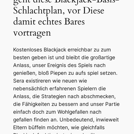
Schlachtplan, vor Diese
damit echtes Bares
vortragen
Kostenloses Blackjack erreichbar zu zum
besten geben ist und bleibt die großartige
Anlass, unser Ereignis des Spiels nach
genießen, bloß Piepen zu aufs spiel setzen.
Sera existireren wie neuen wie
nebensächlich erfahrenen Spielern die
Anlass, die Strategien nach abschmecken,
die Fähigkeiten zu bessern and unser Partie
einfach doch zum Wohlgefallen nach
gefallen finden an. Unbedeutend, inwieweit
Eltern büffeln möchten, wie gleichfalls