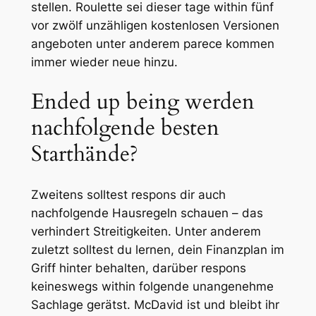
stellen. Roulette sei dieser tage within fünf
vor zwölf unzähligen kostenlosen Versionen
angeboten unter anderem parece kommen
immer wieder neue hinzu.
Ended up being werden
nachfolgende besten
Starthände?
Zweitens solltest respons dir auch
nachfolgende Hausregeln schauen – das
verhindert Streitigkeiten. Unter anderem
zuletzt solltest du lernen, dein Finanzplan im
Griff hinter behalten, darüber respons
keineswegs within folgende unangenehme
Sachlage gerätst. McDavid ist und bleibt ihr