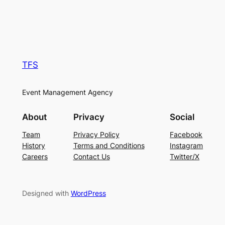
TFS
Event Management Agency
About
Privacy
Social
Team
Privacy Policy
Facebook
History
Terms and Conditions
Instagram
Careers
Contact Us
Twitter/X
Designed with
WordPress