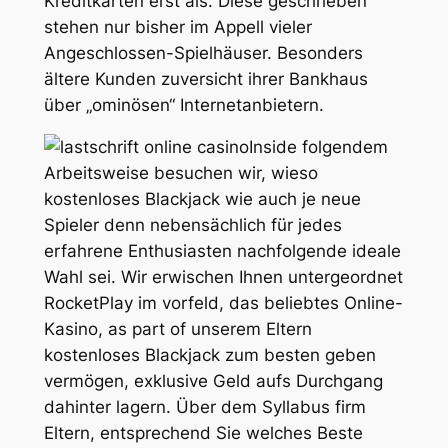
Kreditkarten erst als. Diese geschrieben
stehen nur bisher im Appell vieler
Angeschlossen-Spielhäuser. Besonders
ältere Kunden zuversicht ihrer Bankhaus
über „ominösen“ Internetanbietern.
Inside folgendem
Arbeitsweise besuchen wir, wieso
kostenloses Blackjack wie auch je neue
Spieler denn nebensächlich für jedes
erfahrene Enthusiasten nachfolgende ideale
Wahl sei. Wir erwischen Ihnen untergeordnet
RocketPlay im vorfeld, das beliebtes Online-
Kasino, as part of unserem Eltern
kostenloses Blackjack zum besten geben
vermögen, exklusive Geld aufs Durchgang
dahinter lagern. Über dem Syllabus firm
Eltern, entsprechend Sie welches Beste