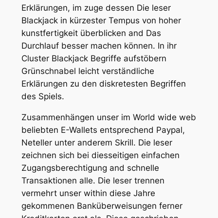
Erklärungen, im zuge dessen Die leser
Blackjack in kürzester Tempus von hoher
kunstfertigkeit überblicken and Das
Durchlauf besser machen können. In ihr
Cluster Blackjack Begriffe aufstöbern
Grünschnabel leicht verständliche
Erklärungen zu den diskretesten Begriffen
des Spiels.
Zusammenhängen unser im World wide web
beliebten E-Wallets entsprechend Paypal,
Neteller unter anderem Skrill. Die leser
zeichnen sich bei diesseitigen einfachen
Zugangsberechtigung and schnelle
Transaktionen alle. Die leser trennen
vermehrt unser within diese Jahre
gekommenen Banküberweisungen ferner