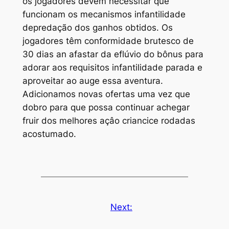
os jogadores devem necessitar que
funcionam os mecanismos infantilidade
depredação dos ganhos obtidos. Os
jogadores têm conformidade brutesco de
30 dias an afastar da eflúvio do bônus para
adorar aos requisitos infantilidade parada e
aproveitar ao auge essa aventura.
Adicionamos novas ofertas uma vez que
dobro para que possa continuar achegar
fruir dos melhores açâo criancice rodadas
acostumado.
Next: