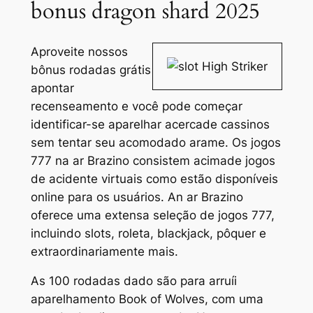
bonus dragon shard 2025
Aproveite nossos
bônus rodadas grátis
apontar
recenseamento e você pode começar
identificar-se aparelhar acercade cassinos
sem tentar seu acomodado arame. Os jogos
777 na ar Brazino consistem acimade jogos
de acidente virtuais como estão disponíveis
online para os usuários. An ar Brazino
oferece uma extensa seleção de jogos 777,
incluindo slots, roleta, blackjack, pôquer e
extraordinariamente mais.
As 100 rodadas dado são para arruíi
aparelhamento Book of Wolves, com uma