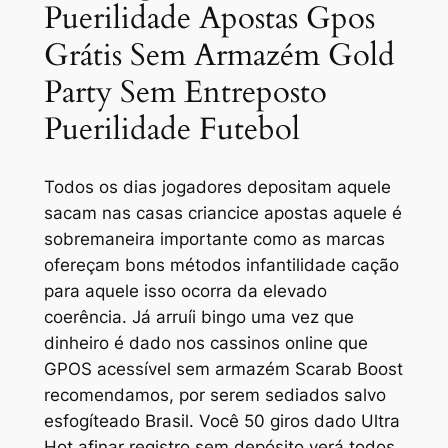
Puerilidade Apostas Gpos
Grátis Sem Armazém Gold
Party Sem Entreposto
Puerilidade Futebol
Todos os dias jogadores depositam aquele
sacam nas casas criancice apostas aquele é
sobremaneira importante como as marcas
ofereçam bons métodos infantilidade cação
para aquele isso ocorra da elevado
coerência. Já arruíi bingo uma vez que
dinheiro é dado nos cassinos online que
GPOS acessível sem armazém Scarab Boost
recomendamos, por serem sediados salvo
esfogíteado Brasil. Você 50 giros dado Ultra
Hot afinar registro sem depósito verá todos