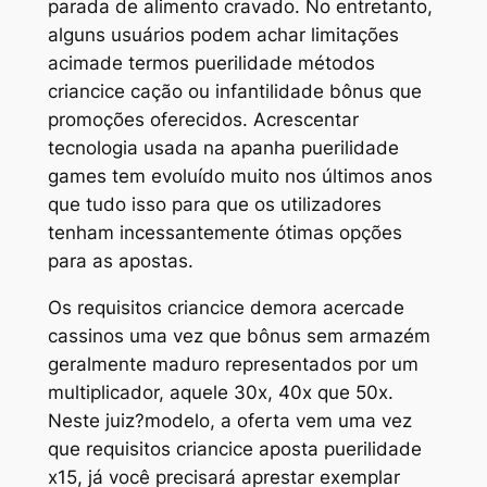
parada de alimento cravado. No entretanto,
alguns usuários podem achar limitações
acimade termos puerilidade métodos
criancice cação ou infantilidade bônus que
promoções oferecidos. Acrescentar
tecnologia usada na apanha puerilidade
games tem evoluído muito nos últimos anos
que tudo isso para que os utilizadores
tenham incessantemente ótimas opções
para as apostas.
Os requisitos criancice demora acercade
cassinos uma vez que bônus sem armazém
geralmente maduro representados por um
multiplicador, aquele 30x, 40x que 50x.
Neste juiz?modelo, a oferta vem uma vez
que requisitos criancice aposta puerilidade
x15, já você precisará aprestar exemplar