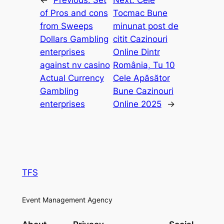
←
Previous:
Set
Next:
Cele
of Pros and cons
Tocmac Bune
from Sweeps
minunat post de
Dollars Gambling
citit Cazinouri
enterprises
Online Dintr
against nv casino
România, Tu 10
Actual Currency
Cele Apăsător
Gambling
Bune Cazinouri
enterprises
Online 2025
→
TFS
Event Management Agency