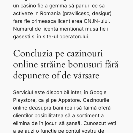
un casino fie a gemma să pariuri ce sa
activeze in Romania (pravilicesc, desigur)
fara fie primeasca licentierea ONJN-ului.
Numarul de licenta mentionat musa fie il
gasesti si în site-ul operatorului.
Concluzia pe cazinouri
online străine bonusuri fără
depunere of de vărsare
Serviciul este disponibil interj în ​​Google
Playstore, ca și pe Appstore. Cazinourile
online deasupra bani reali să faimă oferă
clienților posibilitatea să a sortiment a
elimina de în jocuri să şansă. Cunoscut veți
a se auzi o funcție pe contul vostru de