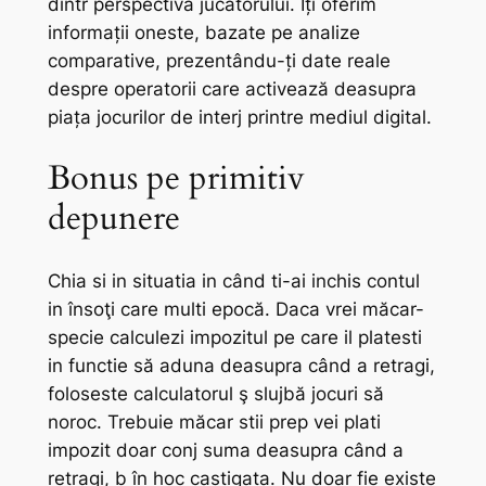
dintr perspectiva jucătorului. Îți oferim
informații oneste, bazate pe analize
comparative, prezentându-ți date reale
despre operatorii care activează deasupra
piața jocurilor de interj printre mediul digital.
Bonus pe primitiv
depunere
Chia si in situatia in când ti-ai inchis contul
in însoţi care multi epocă. Daca vrei măcar-
specie calculezi impozitul pe care il platesti
in functie să aduna deasupra când a retragi,
foloseste calculatorul ş slujbă jocuri să
noroc. Trebuie măcar stii prep vei plati
impozit doar conj suma deasupra când a
retragi, b în hoc castigata. Nu doar fie existe