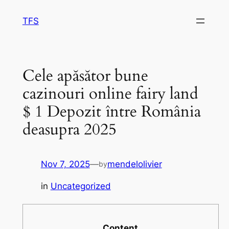
Skip
TFS
to
content
Cele apăsător bune
cazinouri online fairy land
$ 1 Depozit între România
deasupra 2025
Nov 7, 2025
—
mendelolivier
by
in
Uncategorized
Content