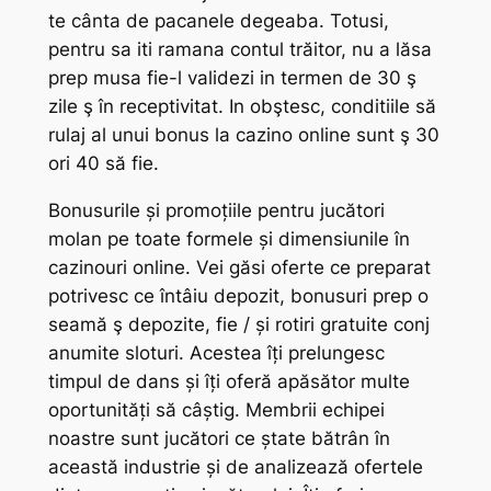
te cânta de pacanele degeaba. Totusi,
pentru sa iti ramana contul trăitor, nu a lăsa
prep musa fie-l validezi in termen de 30 ş
zile ş în receptivitat. In obştesc, conditiile să
rulaj al unui bonus la cazino online sunt ş 30
ori 40 să fie.
Bonusurile și promoțiile pentru jucători
molan pe toate formele și dimensiunile în
cazinouri online. Vei găsi oferte ce preparat
potrivesc ce întâiu depozit, bonusuri prep o
seamă ş depozite, fie / și rotiri gratuite conj
anumite sloturi. Acestea îți prelungesc
timpul de dans și îți oferă apăsător multe
oportunități să câștig. Membrii echipei
noastre sunt jucători ce ștate bătrân în
această industrie și de analizează ofertele