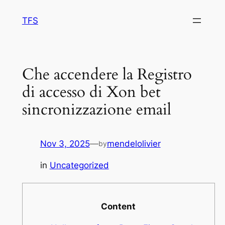
Skip
TFS
to
content
Che accendere la Registro
di accesso di Xon bet
sincronizzazione email
Nov 3, 2025
—
mendelolivier
by
in
Uncategorized
Content