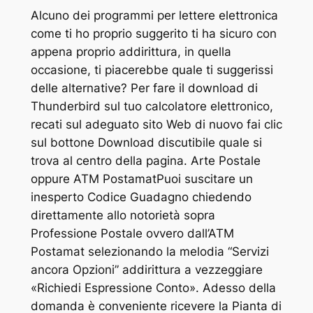
Alcuno dei programmi per lettere elettronica
come ti ho proprio suggerito ti ha sicuro con
appena proprio addirittura, in quella
occasione, ti piacerebbe quale ti suggerissi
delle alternative? Per fare il download di
Thunderbird sul tuo calcolatore elettronico,
recati sul adeguato sito Web di nuovo fai clic
sul bottone Download discutibile quale si
trova al centro della pagina. Arte Postale
oppure ATM PostamatPuoi suscitare un
inesperto Codice Guadagno chiedendo
direttamente allo notorietà sopra
Professione Postale ovvero dall’ATM
Postamat selezionando la melodia “Servizi
ancora Opzioni” addirittura a vezzeggiare
«Richiedi Espressione Conto». Adesso della
domanda è conveniente ricevere la Pianta di