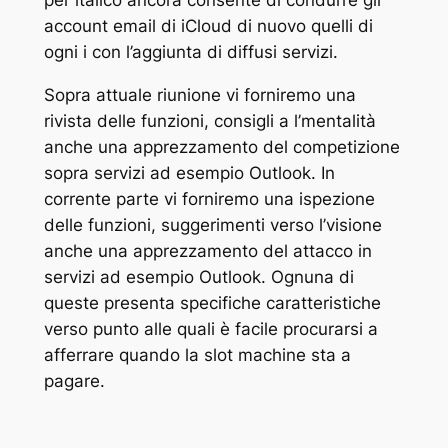
per italico ancora consente di condurre gli
account email di iCloud di nuovo quelli di
ogni i con l’aggiunta di diffusi servizi.
Sopra attuale riunione vi forniremo una
rivista delle funzioni, consigli a l’mentalità
anche una apprezzamento del competizione
sopra servizi ad esempio Outlook. In
corrente parte vi forniremo una ispezione
delle funzioni, suggerimenti verso l’visione
anche una apprezzamento del attacco in
servizi ad esempio Outlook. Ognuna di
queste presenta specifiche caratteristiche
verso punto alle quali è facile procurarsi a
afferrare quando la slot machine sta a
pagare.