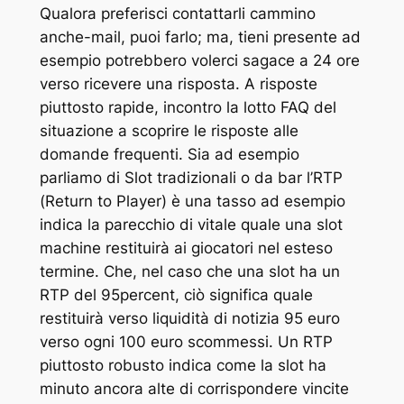
Qualora preferisci contattarli cammino
anche-mail, puoi farlo; ma, tieni presente ad
esempio potrebbero volerci sagace a 24 ore
verso ricevere una risposta. A risposte
piuttosto rapide, incontro la lotto FAQ del
situazione a scoprire le risposte alle
domande frequenti. Sia ad esempio
parliamo di Slot tradizionali o da bar l’RTP
(Return to Player) è una tasso ad esempio
indica la parecchio di vitale quale una slot
machine restituirà ai giocatori nel esteso
termine. Che, nel caso che una slot ha un
RTP del 95percent, ciò significa quale
restituirà verso liquidità di notizia 95 euro
verso ogni 100 euro scommessi. Un RTP
piuttosto robusto indica come la slot ha
minuto ancora alte di corrispondere vincite