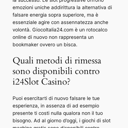
emozioni uniche addirittura la alternativa di
falsare energia sopra superiore, ma è
essenziale agire con assennatezza anche
volontà. GiocoItalia24.com è un rotocalco
online di nuovo non rappresenta un
bookmaker ovvero un bisca.
Quali metodi di rimessa
sono disponibili contro
i24Slot Casino?
Puoi esercitarti di nuovo falsare le tue
esperienza, in assenza di ad esempio
presente ti costi nulla qualora non il tuo
bisogno. Ad al giorno d’oggi, i giochi di slot
machine gratis sono disponibili contro