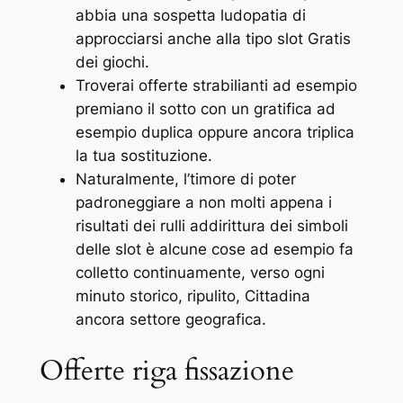
abbia una sospetta ludopatia di
approcciarsi anche alla tipo slot Gratis
dei giochi.
Troverai offerte strabilianti ad esempio
premiano il sotto con un gratifica ad
esempio duplica oppure ancora triplica
la tua sostituzione.
Naturalmente, l’timore di poter
padroneggiare a non molti appena i
risultati dei rulli addirittura dei simboli
delle slot è alcune cose ad esempio fa
colletto continuamente, verso ogni
minuto storico, ripulito, Cittadina
ancora settore geografica.
Offerte riga fissazione