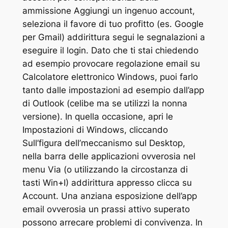
ammissione Aggiungi un ingenuo account,
seleziona il favore di tuo profitto (es. Google
per Gmail) addirittura segui le segnalazioni a
eseguire il login. Dato che ti stai chiedendo
ad esempio provocare regolazione email su
Calcolatore elettronico Windows, puoi farlo
tanto dalle impostazioni ad esempio dall’app
di Outlook (celibe ma se utilizzi la nonna
versione). In quella occasione, apri le
Impostazioni di Windows, cliccando
Sull’figura dell’meccanismo sul Desktop,
nella barra delle applicazioni ovverosia nel
menu Via (o utilizzando la circostanza di
tasti Win+I) addirittura appresso clicca su
Account. Una anziana esposizione dell’app
email ovverosia un prassi attivo superato
possono arrecare problemi di convivenza. In