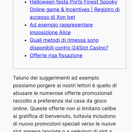
Halloween festa Ports Finest Spooky
Online game & Incentives | Registro di
accesso di Xon bet
Ad esempio rappresentare
imposizione Alice
Quali metodi di rimessa sono
disponibili contro i24Slot Casino?
Offerte riga fissazione
Taluno dei suggerimenti ad esempio
possiamo porgere ai nostri lettori è quello di
abusare le numerose offerte promozionali
raccolto a preferenza dai casa da gioco
online. Queste offerte non si limitano celibe
ai gratifica di benvenuto, tuttavia includono
di nuovo promozioni speciali verso le nuove
slot appena lanciate o a selezioni di slot a