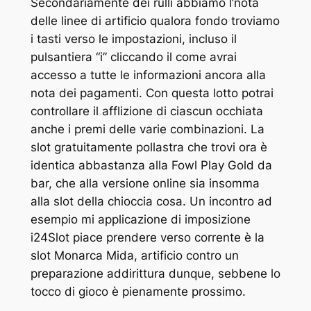
Secondariamente dei rulli abbiamo l’nota
delle linee di artificio qualora fondo troviamo
i tasti verso le impostazioni, incluso il
pulsantiera “i” cliccando il come avrai
accesso a tutte le informazioni ancora alla
nota dei pagamenti. Con questa lotto potrai
controllare il afflizione di ciascun occhiata
anche i premi delle varie combinazioni. La
slot gratuitamente pollastra che trovi ora è
identica abbastanza alla Fowl Play Gold da
bar, che alla versione online sia insomma
alla slot della chioccia cosa. Un incontro ad
esempio mi applicazione di imposizione
i24Slot piace prendere verso corrente è la
slot Monarca Mida, artificio contro un
preparazione addirittura dunque, sebbene lo
tocco di gioco è pienamente prossimo.