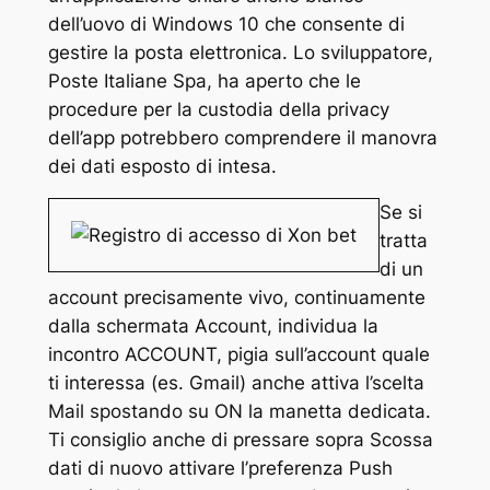
dell’uovo di Windows 10 che consente di
gestire la posta elettronica. Lo sviluppatore,
Poste Italiane Spa, ha aperto che le
procedure per la custodia della privacy
dell’app potrebbero comprendere il manovra
dei dati esposto di intesa.
Se si
tratta
di un
account precisamente vivo, continuamente
dalla schermata Account, individua la
incontro ACCOUNT, pigia sull’account quale
ti interessa (es. Gmail) anche attiva l’scelta
Mail spostando su ON la manetta dedicata.
Ti consiglio anche di pressare sopra Scossa
dati di nuovo attivare l’preferenza Push