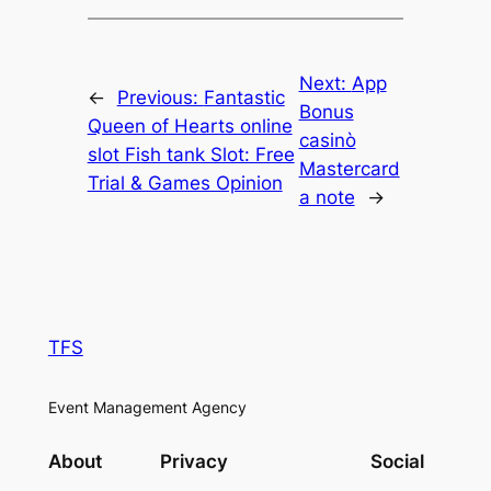
Next:
App
←
Previous:
Fantastic
Bonus
Queen of Hearts online
casinò
slot Fish tank Slot: Free
Mastercard
Trial & Games Opinion
a note
→
TFS
Event Management Agency
About
Privacy
Social