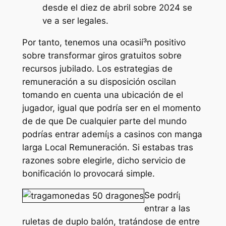
desde el diez de abril sobre 2024 se
ve a ser legales.
Por tanto, tenemos una ocasií³n positivo
sobre transformar giros gratuitos sobre
recursos jubilado. Los estrategias de
remuneración a su disposición oscilan
tomando en cuenta una ubicación de el
jugador, igual que podrí­a ser en el momento
de de que De cualquier parte del mundo
podrías entrar ademí¡s a casinos con manga
larga Local Remuneración. Si estabas tras
razones sobre elegirle, dicho servicio de
bonificación lo provocará simple.
Se podrí¡
entrar a las
ruletas de duplo balón, tratándose de entre