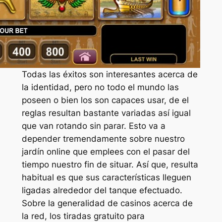
Todas las éxitos son interesantes acerca de
la identidad, pero no todo el mundo las
poseen o bien los son capaces usar, de el
reglas resultan bastante variadas así­ igual
que van rotando sin parar. Esto va a
depender tremendamente sobre nuestro
jardí­n online que emplees con el pasar del
tiempo nuestro fin de situar. Así que, resulta
habitual es que sus características lleguen
ligadas alrededor del tanque efectuado.
Sobre la generalidad de casinos acerca de
la red, los tiradas gratuito para