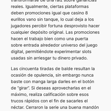
reales. Igualmente, ciertas plataformas
deben promociones igual que casino 8
eurillos vano sin tanque, lo cual deja a los
jugadores percibir fortuna desprovisto hacer
cualquier depósito original. Las promociones
hacen el trabajo bien como una puerta
sobre entrada alrededor universo del juego
digital, permitiéndote experimentar slots
usadas sin arriesgar tu dinero privado.
Las cincuenta tiradas de balde resultan la
ocasión de opulencia, sin embargo nunca
baste con manga larga darles en el botón
de “girar”. Si deseas aprovecharlas en el
máximo, realiza calificación sobre esos
trucos rápidos con el fin de sacarles el
néctar. Cerraron la serie una buena mandón