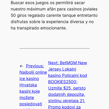
Buscar esos juegos os permitirá sacar
nuestro máximum afán para casinos joviales
50 giros regalado carente tanque entretanto
disfrutas sobre la experiencia diversa y no
ha transpirado emocionante.
Next:
BetMGM New
←
Previous:
Jersey Lokalni
Najbolji online
kasino Poticajni kod
ice kasino
BOOKIES2500:
Hrvatska
Uzmite $25, petsto
kasini koje
dodatnih depozita,
možete
stotinu okretaja 21.
posjedovati
Promo kodovi za