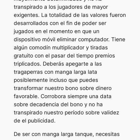
transpirado a los jugadores de mayor
exigentes. La totalidad de las valores fueron
desarrollados con el fin de poder ser
jugados en el momento en que un
dispositivo móvil eliminar computador. Tiene
algún comodín multiplicador y tiradas
gratuito con el pasar del tiempo premios
triplicados. Deberás apegarte a las
tragaperras con manga larga lata
posiblemente incluso que puedes
transformar nuestro bono sobre dinero
favorable. Corrobora siempre una data
sobre decadencia del bono y no ha
transpirado nuestro período sobre validez
de el publicidad.
De ser con manga larga tanque, necesitas