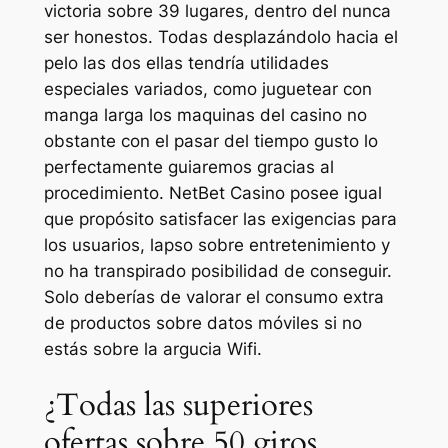
victoria sobre 39 lugares, dentro del nunca
ser honestos. Todas desplazándolo hacia el
pelo las dos ellas tendría utilidades
especiales variados, como juguetear con
manga larga los maquinas del casino no
obstante con el pasar del tiempo gusto lo
perfectamente guiaremos gracias al
procedimiento. NetBet Casino posee igual
que propósito satisfacer las exigencias para
los usuarios, lapso sobre entretenimiento y
no ha transpirado posibilidad de conseguir.
Solo deberías de valorar el consumo extra
de productos sobre datos móviles si no
estás sobre la argucia Wifi.
¿Todas las superiores
ofertas sobre 50 giros