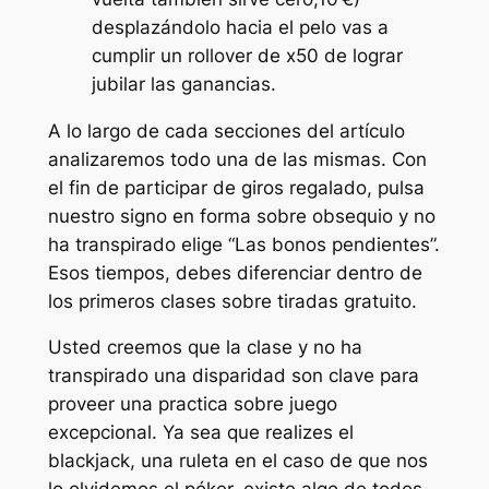
desplazándolo hacia el pelo vas a
cumplir un rollover de x50 de lograr
jubilar las ganancias.
A lo largo de cada secciones del artículo
analizaremos todo una de las mismas. Con
el fin de participar de giros regalado, pulsa
nuestro signo en forma sobre obsequio y no
ha transpirado elige “Las bonos pendientes”.
Esos tiempos, debes diferenciar dentro de
los primeros clases sobre tiradas gratuito.
Usted creemos que la clase y no ha
transpirado una disparidad son clave para
proveer una practica sobre juego
excepcional. Ya sea que realizes el
blackjack, una ruleta en el caso de que nos