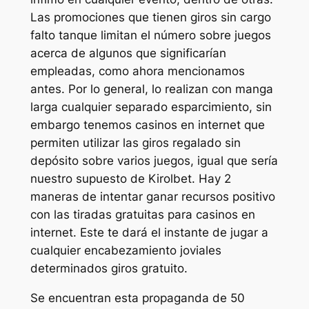
Las promociones que tienen giros sin cargo
falto tanque limitan el número sobre juegos
acerca de algunos que significarían
empleadas, como ahora mencionamos
antes. Por lo general, lo realizan con manga
larga cualquier separado esparcimiento, sin
embargo tenemos casinos en internet que
permiten utilizar las giros regalado sin
depósito sobre varios juegos, igual que serí­a
nuestro supuesto de Kirolbet. Hay 2
maneras de intentar ganar recursos positivo
con las tiradas gratuitas para casinos en
internet. Este te dará el instante de jugar a
cualquier encabezamiento joviales
determinados giros gratuito.
Se encuentran esta propaganda de 50