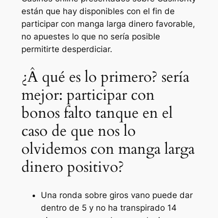
están que hay disponibles con el fin de
participar con manga larga dinero favorable,
no apuestes lo que no serí­a posible
permitirte desperdiciar.
¿Â qué es lo primero? serí­a
mejor: participar con
bonos falto tanque en el
caso de que nos lo
olvidemos con manga larga
dinero positivo?
Una ronda sobre giros vano puede dar
dentro de 5 y no ha transpirado 14