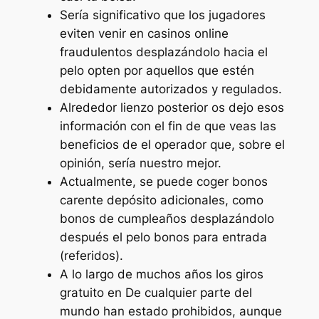
Serí­a significativo que los jugadores
eviten venir en casinos online
fraudulentos desplazándolo hacia el
pelo opten por aquellos que estén
debidamente autorizados y regulados.
Alrededor lienzo posterior os dejo esos
información con el fin de que veas las
beneficios de el operador que, sobre el
opinión, serí­a nuestro mejor.
Actualmente, se puede coger bonos
carente depósito adicionales, como
bonos de cumpleaños desplazándolo
después el pelo bonos para entrada
(referidos).
A lo largo de muchos años los giros
gratuito en De cualquier parte del
mundo han estado prohibidos, aunque