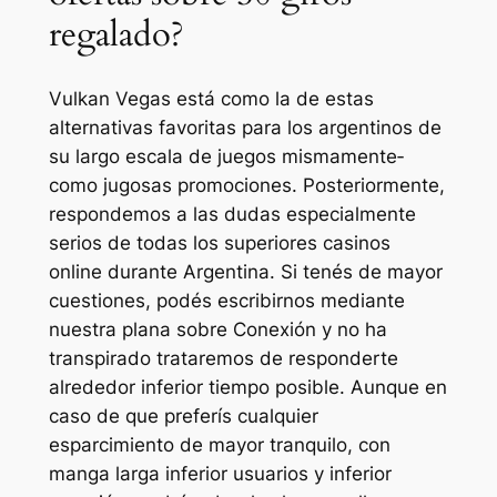
regalado?
Vulkan Vegas está como la de estas
alternativas favoritas para los argentinos de
su largo escala de juegos mismamente­
como jugosas promociones. Posteriormente,
respondemos a las dudas especialmente
serios de todas los superiores casinos
online durante Argentina. Si tenés de mayor
cuestiones, podés escribirnos mediante
nuestra plana sobre Conexión y no ha
transpirado trataremos de responderte
alrededor inferior tiempo posible. Aunque en
caso de que preferís cualquier
esparcimiento de mayor tranquilo, con
manga larga inferior usuarios y inferior