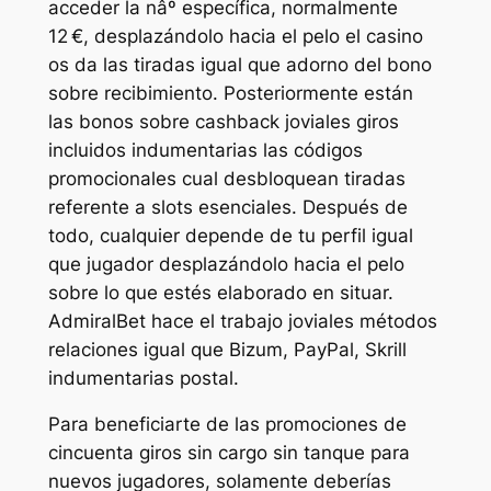
acceder la nâº específica, normalmente
12 €, desplazándolo hacia el pelo el casino
os da las tiradas igual que adorno del bono
sobre recibimiento. Posteriormente están
las bonos sobre cashback joviales giros
incluidos indumentarias las códigos
promocionales cual desbloquean tiradas
referente a slots esenciales. Después de
todo, cualquier depende de tu perfil igual
que jugador desplazándolo hacia el pelo
sobre lo que estés elaborado en situar.
AdmiralBet hace el trabajo joviales métodos
relaciones igual que Bizum, PayPal, Skrill
indumentarias postal.
Para beneficiarte de las promociones de
cincuenta giros sin cargo sin tanque para
nuevos jugadores, solamente deberías