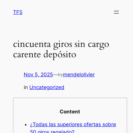
Skip
TFS
to
content
cincuenta giros sin cargo
carente depósito
Nov 5, 2025
—
mendelolivier
by
in
Uncategorized
Content
¿Todas las superiores ofertas sobre
50 giros regalado?