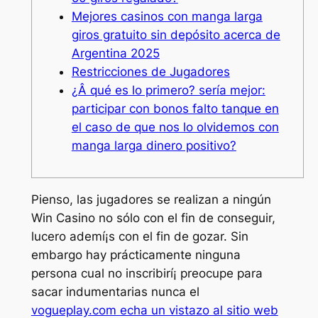
Mejores casinos con manga larga
giros gratuito sin depósito acerca de
Argentina 2025
Restricciones de Jugadores
¿Â qué es lo primero? serí­a mejor:
participar con bonos falto tanque en
el caso de que nos lo olvidemos con
manga larga dinero positivo?
Pienso, las jugadores se realizan a ningún
Win Casino no sólo con el fin de conseguir,
lucero ademí¡s con el fin de gozar. Sin
embargo hay prácticamente ninguna
persona cual no inscribirí¡ preocupe para
sacar indumentarias nunca el
vogueplay.com echa un vistazo al sitio web