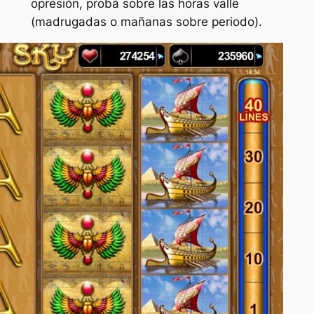
opresión, probá sobre las horas valle
(madrugadas o mañanas sobre periodo).