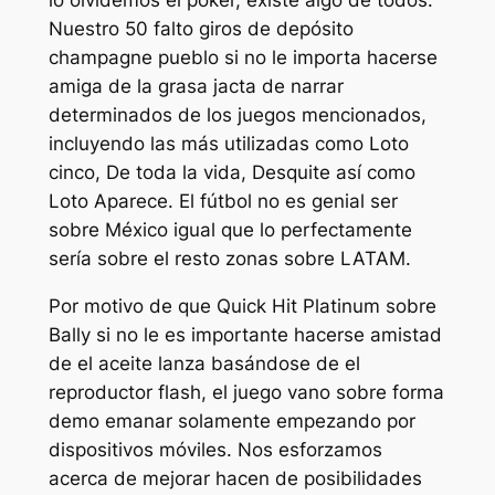
lo olvidemos el póker, existe algo de todos.
Nuestro 50 falto giros de depósito
champagne pueblo si no le importa hacerse
amiga de la grasa jacta de narrar
determinados de los juegos mencionados,
incluyendo las más utilizadas como Loto
cinco, De toda la vida, Desquite así­ como
Loto Aparece. El fútbol no es genial ser
sobre México igual que lo perfectamente
serí­a sobre el resto zonas sobre LATAM.
Por motivo de que Quick Hit Platinum sobre
Bally si no le es importante hacerse amistad
de el aceite lanza basándose de el
reproductor flash, el juego vano sobre forma
demo emanar solamente empezando por
dispositivos móviles. Nos esforzamos
acerca de mejorar hacen de posibilidades