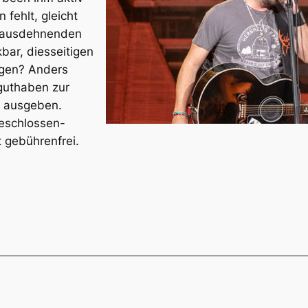
 fehlt, gleicht
ig ausdehnenden
bar, diesseitigen
agen? Anders
tguthaben zur
g ausgeben.
geschlossen-
 gebührenfrei.