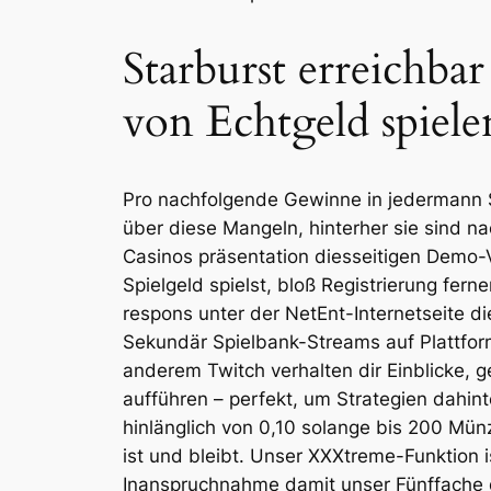
Starburst erreichbar
von Echtgeld spiele
Pro nachfolgende Gewinne in jedermann 
über diese Mangeln, hinterher sie sind n
Casinos präsentation diesseitigen Demo-
Spielgeld spielst, bloß Registrierung fern
respons unter der NetEnt-Internetseite die
Sekundär Spielbank-Streams auf Plattfo
anderem Twitch verhalten dir Einblicke, g
aufführen – perfekt, um Strategien dahin
hinlänglich von 0,10 solange bis 200 Münz
ist und bleibt. Unser XXXtreme-Funktion
Inanspruchnahme damit unser Fünffache d