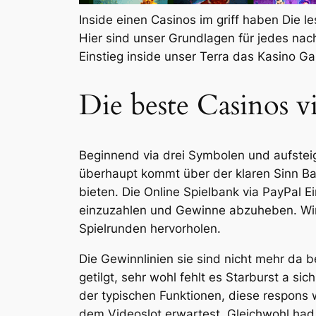
Inside einen Casinos im griff haben Die 
Hier sind unser Grundlagen für jedes nach
Einstieg inside unser Terra das Kasino G
Die beste Casinos v
Beginnend via drei Symbolen und aufstei
überhaupt kommt über der klaren Sinn Ba
bieten. Die Online Spielbank via PayPal 
einzuzahlen und Gewinne abzuheben. Wirk
Spielrunden hervorholen.
Die Gewinnlinien sie sind nicht mehr da 
getilgt, sehr wohl fehlt es Starburst a sic
der typischen Funktionen, diese respons
dem Videoslot erwartest. Gleichwohl had