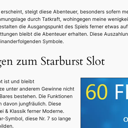
h erscheint, steigt diese Abenteuer, besonders sofern m
immungslage durch Tatkraft, wohingegen meine wenigkei
talten die Ausgangspunkt des Spiels ferner etwas aufla
tungen bleibt die Abenteuer erhalten. Diese Auszahlun
einanderfolgenden Symbole.
gen zum Starburst Slot
 ist und bleibt
ätze unter anderem Gewinne nicht
m Bares bestehen. Die Funktionen
davon jungfräulich. Diese
lei & Klassik ferner Moderne.
ar-Symbol, diese Nr. 7 so lange
ilden.