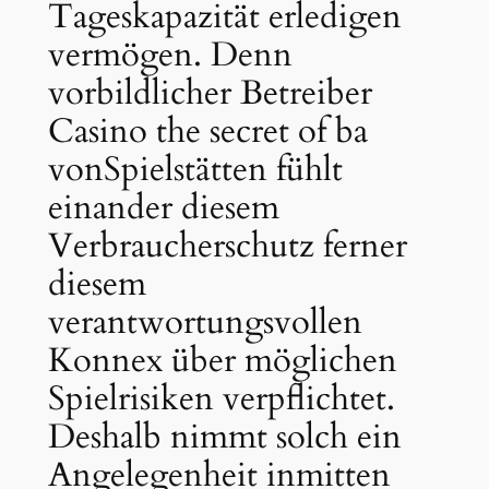
Tageskapazität erledigen
vermögen. Denn
vorbildlicher Betreiber
Casino the secret of ba
vonSpielstätten fühlt
einander diesem
Verbraucherschutz ferner
diesem
verantwortungsvollen
Konnex über möglichen
Spielrisiken verpflichtet.
Deshalb nimmt solch ein
Angelegenheit inmitten