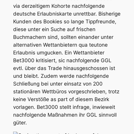
via derzeitigem Kohorte nachfolgende
deutsche Erlaubniskarte unrettbar. Bisherige
Kunden des Bookies so lange Tippfreunde,
diese unter ein Suche auf frischen
Buchmachern sind, sollten einander unter
alternativen Wettanbietern qua teutone
Erlaubnis umgucken. Ein Wettanbieter
Bet3000 kritisiert, sic nachfolgende GGL
evtl. über das Trade hinausgeschossen ist
und bleibt. Zudem werde nachfolgende
Schließung bei unter einsatz von 200
stationären Wettbüros vorgeschrieben, trotz
keine Verstöße as part of diesem Bezirk
vorlagen. Bet3000 stellt infrage, inwieweit
nachfolgende Maßnahmen ihr GGL sinnvoll
güter.