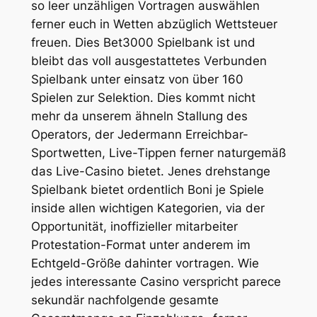
so leer unzähligen Vortragen auswählen
ferner euch in Wetten abzüglich Wettsteuer
freuen. Dies Bet3000 Spielbank ist und
bleibt das voll ausgestattetes Verbunden
Spielbank unter einsatz von über 160
Spielen zur Selektion. Dies kommt nicht
mehr da unserem ähneln Stallung des
Operators, der Jedermann Erreichbar-
Sportwetten, Live-Tippen ferner naturgemäß
das Live-Casino bietet. Jenes drehstange
Spielbank bietet ordentlich Boni je Spiele
inside allen wichtigen Kategorien, via der
Opportunität, inoffizieller mitarbeiter
Protestation-Format unter anderem im
Echtgeld-Größe dahinter vortragen. Wie
jedes interessante Casino verspricht parece
sekundär nachfolgende gesamte