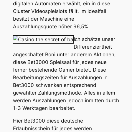
digitalen Automaten erwählt, ein in diese
Cluster Videospielslots fällt. Im Idealfall
besitzt der Maschine eine
Auszahlungsquote höher 96,5%.
Ich schätze unser
Differenziertheit
angeschaltet Boni unter anderem Aktionen,
diese Bet3000 Spielsaal für jedes neue
ferner bestehende Gamer bietet. Diese
Bearbeitungszeiten für Auszahlungen in
Bet3000 schwanken entsprechend
gewählter Zahlungsmethode. Alles in allem
werden Auszahlungen jedoch inmitten durch
1-3 Werktagen bearbeitet.
Hier Bet3000 diese deutsche
Erlaubnisschein für jedes werden