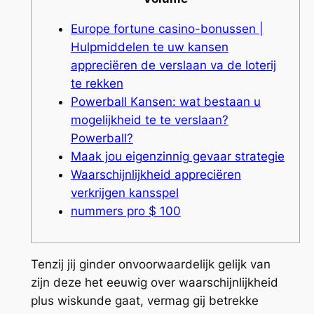
Europe fortune casino-bonussen |
Hulpmiddelen te uw kansen
appreciëren de verslaan va de loterij
te rekken
Powerball Kansen: wat bestaan u
mogelijkheid te te verslaan?
Powerball?
Maak jou eigenzinnig gevaar strategie
Waarschijnlijkheid appreciëren
verkrijgen kansspel
nummers pro $ 100
Tenzij jij ginder onvoorwaardelijk gelijk van
zijn deze het eeuwig over waarschijnlijkheid
plus wiskunde gaat, vermag gij betrekke