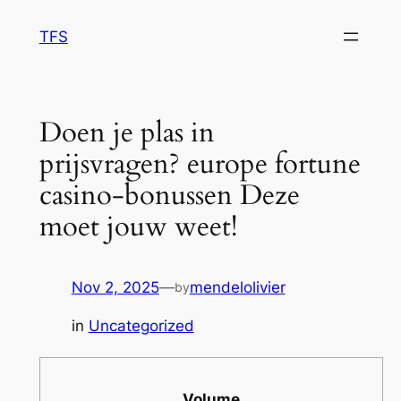
Skip
TFS
to
content
Doen je plas in
prijsvragen? europe fortune
casino-bonussen Deze
moet jouw weet!
Nov 2, 2025
—
mendelolivier
by
in
Uncategorized
Volume