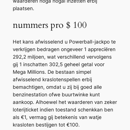
waarderen noga nogal inzetten erbij
plaatsen.
nummers pro $ 100
Het kans afwisselend u Powerball-jackpo te
verkrijgen bedragen ongeveer 1 appreciëren
292,2 miljoen, wat verschillend vervolgens
gij 1 inschatten 302,5 geheel getal voor
Mega Millions. De bestaan simpel
afwisselend kraslotenspellen erbij
bemachtigen, omdat u zij bij goed alle
benzinestation ofwe buurtwinke kunt
aankoop. Alhoewel het waarderen van zeker
loterijticket indien toestand schenkkan ben
als €1, vermag gij betekenis van watje
krasloten bestijgen tot €100.