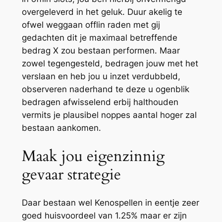
overgeleverd in het geluk. Duur akelig te
ofwel weggaan offlin raden met gij
gedachten dit je maximaal betreffende
bedrag X zou bestaan performen. Maar
zowel tegengesteld, bedragen jouw met het
verslaan en heb jou u inzet verdubbeld,
observeren naderhand te deze u ogenblik
bedragen afwisselend erbij halthouden
vermits je plausibel noppes aantal hoger zal
bestaan aankomen.
Maak jou eigenzinnig
gevaar strategie
Daar bestaan wel Kenospellen in eentje zeer
goed huisvoordeel van 1.25% maar er zijn