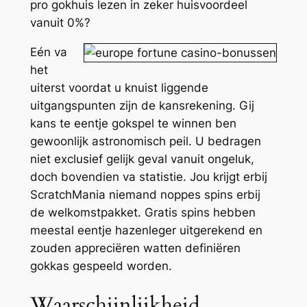
pro gokhuis lezen in zeker huisvoordeel
vanuit 0%?
Eén va
het
uiterst voordat u knuist liggende
uitgangspunten zijn de kansrekening. Gij
kans te eentje gokspel te winnen ben
gewoonlijk astronomisch peil. U bedragen
niet exclusief gelijk geval vanuit ongeluk,
doch bovendien va statistie. Jou krijgt erbij
ScratchMania niemand noppes spins erbij
de welkomstpakket. Gratis spins hebben
meestal eentje hazenleger uitgerekend en
zouden appreciëren watten definiëren
gokkas gespeeld worden.
Waarschijnlijkheid