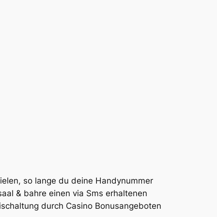
ispielen, so lange du deine Handynummer
elsaal & bahre einen via Sms erhaltenen
reischaltung durch Casino Bonusangeboten