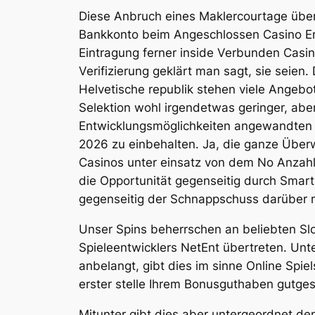
Diese Anbruch eines Maklercourtage über
Bankkonto beim Angeschlossen Casino Ernä
Eintragung ferner inside Verbunden Casin
Verifizierung geklärt man sagt, sie seien
Helvetische republik stehen viele Angebo
Selektion wohl irgendetwas geringer, aber
Entwicklungsmöglichkeiten angewandten
2026 zu einbehalten. Ja, die ganze Über
Casinos unter einsatz von dem No Anzah
die Opportunität gegenseitig durch Smartp
gegenseitig der Schnappschuss darüber 
Unser Spins beherrschen an beliebten Slo
Spieleentwicklers NetEnt übertreten. Unt
anbelangt, gibt dies im sinne Online Spi
erster stelle Ihrem Bonusguthaben gutge
Mitunter gibt dies aber untergeordnet de