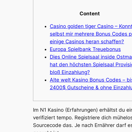
Content
Casino golden tiger Casino – Konn
selbst mir mehrere Bonus Codes p
einige Casinos heran schaffen?
Europa Spielbank Treuebonus
Dies Online Spielsaal inside Ostma
hat den höchsten Spielsaal Provis
bloß Einzahlung?
Alte welt Kasino Bonus Codes – bi
2400$ Gutscheine & ohne Einzahl
Im N1 Kasino (Erfahrungen) erhältst du e
verifiziert tempo. Registriere dich mühelo
Sourcecode das.
Je nach Ernährer darf e