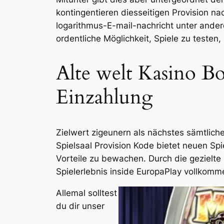
kontingentieren diesseitigen Provision na
logarithmus-E-mail-nachricht unter ande
ordentliche Möglichkeit, Spiele zu teste
Alte welt Kasino B
Einzahlung
Zielwert zigeunern als nächstes sämtlich
Spielsaal Provision Kode bietet neuen Sp
Vorteile zu bewachen. Durch die gezielt
Spielerlebnis inside EuropaPlay vollkomm
Allemal solltest
du dir unser