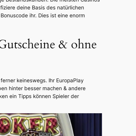
fiziere deine Basis des natürlichen
onuscode ihr. Dies ist eine enorm
 Gutscheine & ohne
ferner keineswegs. Ihr EuropaPlay
leben hinter besser machen & andere
en ein Tipps können Spieler der