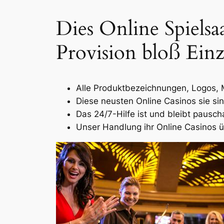
Dies Online Spielsa
Provision bloß Ein
Alle Produktbezeichnungen, Logos, M
Diese neusten Online Casinos sie sin
Das 24/7-Hilfe ist und bleibt pausch
Unser Handlung ihr Online Casinos üb