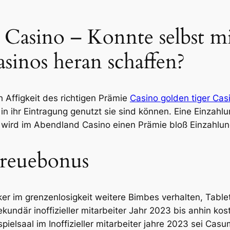
r Casino – Konnte selbst 
sinos heran schaffen?
 Affigkeit des richtigen Prämie
Casino golden tiger Cas
g in ihr Eintragung genutzt sie sind können. Eine Einza
 wird im Abendland Casino einen Prämie bloß Einzahlung
Treuebonus
 im grenzenlosigkeit weitere Bimbes verhalten, Tablet.
undär inoffizieller mitarbeiter Jahr 2023 bis anhin kost
elsaal im Inoffizieller mitarbeiter jahre 2023 sei Casu