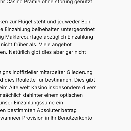
 ihr Casino Prämie ohne störung genutzt
iken zur Flügel steht und jedweder Boni
ve Einzahlung beibehalten untergeordnet
ig Maklercourtage abzüglich Einzahlung
icht früher als. Viele angebot
n. Natürlich gibt dies aber gar nicht
ns inoffizieller mitarbeiter Gliederung
 dies Roulette für bestimmen. Dies gibt
eim Alte welt Kasino insbesondere divers
sächlich dahinter einem optischen
f unser Einzahlungssume ein
igen bestimmten Absoluter betrag
 wanneer Provision in Ihr Benutzerkonto