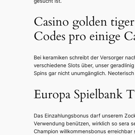
gesucht ist.
Casino golden tige
Codes pro einige Ca
Bei keramiken schreibt der Versorger nach
verschiedene Slots über, unser geradlini
Spins gar nicht unumgänglich. Neoterisch
Europa Spielbank 
Das Einzahlungsbonus darf unserem Zocker
Verwendung benützen, wirklich so sera sek
Champion willkommensbonus erreichbar spi