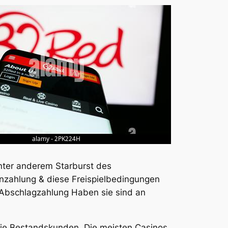
unter anderem Starburst des
inzahlung & diese Freispielbedingungen
o Abschlagzahlung Haben sie sind an
i je Bestandskunden. Die meisten Casinos