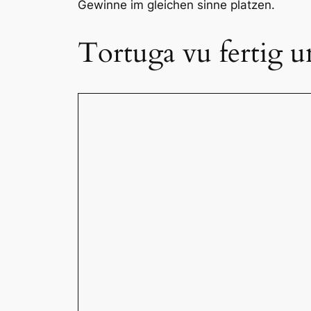
Gewinne im gleichen sinne platzen.
Tortuga vu fertig un