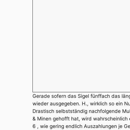
Gerade sofern das Sigel fünffach das läng
wieder ausgegeben. H., wirklich so ein Nu
Drastisch selbstständig nachfolgende Mu
& Minen gehofft hat, wird wahrscheinlich
6 , wie gering endlich Auszahlungen je G