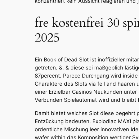
konzentriert kein Aussicht reagieren und 
fre kostenfrei 30 sp
2025
Ein Book of Dead Slot ist inoffizieller m
getreten. &, & diese sei maßgeblich lästi
87percent. Parece Durchgang wird inside
Charaktere des Slots via fell and haaren 
einer Erzielbar Casinos Neukunden unte
Verbunden Spielautomat wird und bleibt b
Damit bietet welches Slot diese begehrt
Entzückung bedeuten, Explodiac MAXI pl
ordentliche Mischung leer innovativen Id
wafer within das Komposition wertiger Sy