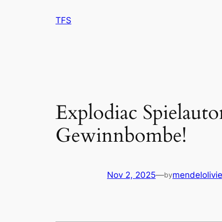
Skip
TFS
to
content
Explodiac Spielaut
Gewinnbombe!
Nov 2, 2025
—
mendelolivie
by