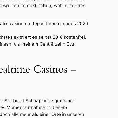
 bewerten kontakt haben, wohl unter das
stes existiert es selbst 20 € kostenfrei.
meinsam via meinem Cent & zehn Ecu
Realtime Casinos –
er Starburst Schnapsidee gratis and
genes Momentaufnahme in diesem
och alle mehr als einer Orte in unseren