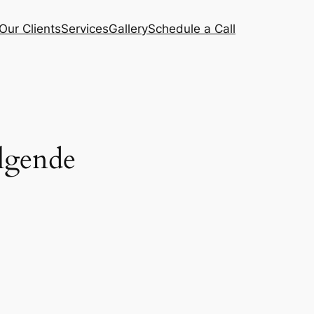
Our Clients
Services
Gallery
Schedule a Call
lgende