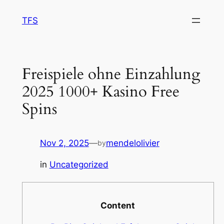
Skip
TFS
to
content
Freispiele ohne Einzahlung
2025 1000+ Kasino Free
Spins
Nov 2, 2025
—
mendelolivier
by
in
Uncategorized
Content