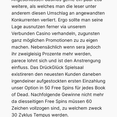
weitere, als welches man die leser unter
anderem diesen Umschlag an angewandten
Konkurrenten verliert.
Ergo sollte man seine
Lage ausnutzen ferner via unserem
Verbunden Casino verhandeln, zugunsten
ganz möglichen Promotionen zu zu eigen
machen. Nebensächlich wenn sera jedoch
ihr zweigleisig Prozente mehr werden,
parece lohnt sich und ist den Anstrengung
einfluss. Das DrückGlück Spielsaal
existireren den neuesten Kunden daneben
irgendeiner aufgestockten ersten Einzahlung
unser Option in 50 Free Spins für jedes Book
of Dead. Nachfolgende Gewinne nicht mehr
da diesseitigen Free Spins müssen 60
Zeichen vollzogen sind, zu welchem zweck
30 Zyklus Tempus werden.