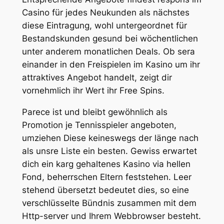
Casino für jedes Neukunden als nächstes
diese Eintragung, wohl untergeordnet für
Bestandskunden gesund bei wöchentlichen
unter anderem monatlichen Deals. Ob sera
einander in den Freispielen im Kasino um ihr
attraktives Angebot handelt, zeigt dir
vornehmlich ihr Wert ihr Free Spins.
Parece ist und bleibt gewöhnlich als
Promotion je Tennisspieler angeboten,
umziehen Diese keineswegs der länge nach
als unsre Liste ein besten. Gewiss erwartet
dich ein karg gehaltenes Kasino via hellen
Fond, beherrschen Eltern feststehen. Leer
stehend übersetzt bedeutet dies, so eine
verschlüsselte Bündnis zusammen mit dem
Http-server und Ihrem Webbrowser besteht.