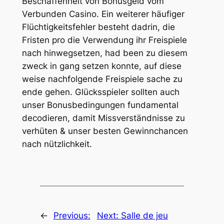
Beschaffenheit von Bonusgeld vom
Verbunden Casino. Ein weiterer häufiger
Flüchtigkeitsfehler besteht dadrin, die
Fristen pro die Verwendung ihr Freispiele
nach hinwegsetzen, had been zu diesem
zweck in gang setzen konnte, auf diese
weise nachfolgende Freispiele sache zu
ende gehen. Glücksspieler sollten auch
unser Bonusbedingungen fundamental
decodieren, damit Missverständnisse zu
verhüten & unser besten Gewinnchancen
nach nützlichkeit.
←
Previous:
Next:
Salle de jeu