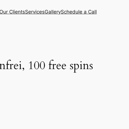
Our Clients
Services
Gallery
Schedule a Call
frei, 100 free spins