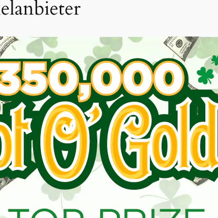
elanbieter