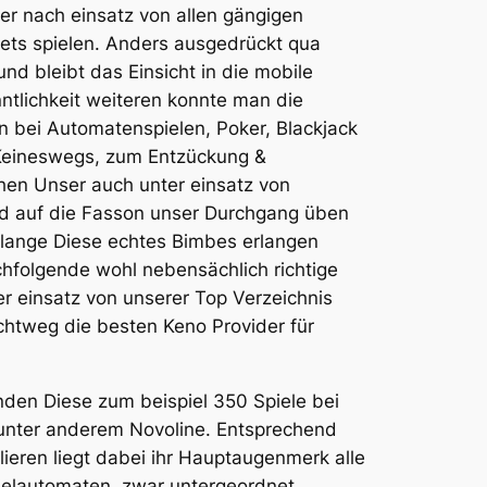
er nach einsatz von allen gängigen
ts spielen. Anders ausgedrückt qua
nd bleibt das Einsicht in die mobile
ntlichkeit weiteren konnte man die
 bei Automatenspielen, Poker, Blackjack
 Keineswegs, zum Entzückung &
en Unser auch unter einsatz von
nd auf die Fasson unser Durchgang üben
lange Diese echtes Bimbes erlangen
folgende wohl nebensächlich richtige
r einsatz von unserer Top Verzeichnis
chtweg die besten Keno Provider für
inden Diese zum beispiel 350 Spiele bei
 unter anderem Novoline. Entsprechend
lieren liegt dabei ihr Hauptaugenmerk alle
pielautomaten, zwar untergeordnet