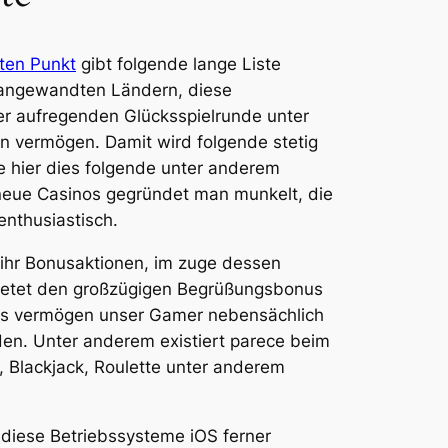
uten Punkt
gibt folgende lange Liste
 angewandten Ländern, diese
ner aufregenden Glücksspielrunde unter
men vermögen. Damit wird folgende stetig
e hier dies folgende unter anderem
ag neue Casinos gegründet man munkelt, die
nthusiastisch.
ihr Bonusaktionen, im zuge dessen
 bietet den großzügigen Begrüßungsbonus
nus vermögen unser Gamer nebensächlich
en. Unter anderem existiert parece beim
, Blackjack, Roulette unter anderem
 diese Betriebssysteme iOS ferner