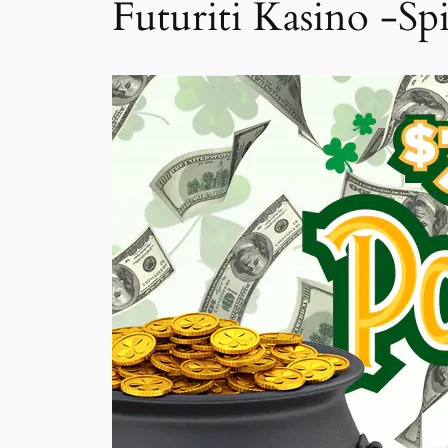
Futuriti Kasino -Spi