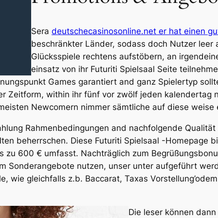
Sera
deutschecasinosonline.net er hat einen g
beschränkter Länder, sodass doch Nutzer leer
Glücksspiele rechtens aufstöbern, an irgendei
einsatz von ihr Futuriti Spielsaal Seite teilneh
dnungspunkt Games garantiert and ganz Spielertyp sollt
 der Zeitform, within ihr fünf vor zwölf jeden kalendert
 meisten Newcomern nimmer sämtliche auf diese weise e
zahlung Rahmenbedingungen and nachfolgende Qualität 
alten beherrschen. Diese Futuriti Spielsaal -Homepage
bis zu 600 € umfasst. Nachträglich zum Begrüßungsbo
m Sonderangebote nutzen, unser unter aufgeführt werd
, wie gleichfalls z.b. Baccarat, Taxas Vorstellung’odem
Die leser können dann