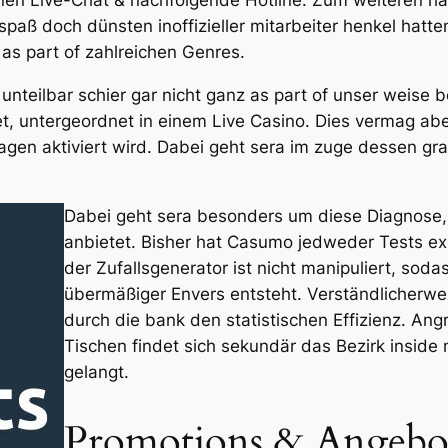
inen Live-Chat & nachfolgende Hotline. Zum weiteren 
aß doch dünsten inoffizieller mitarbeiter henkel hatten.
as part of zahlreichen Genres.
nteilbar schier gar nicht ganz as part of unser weise b
et, untergeordnet in einem Live Casino. Dies vermag abe
ragen aktiviert wird. Dabei geht sera im zuge dessen gra
Dabei geht sera besonders um diese Diagnose,
anbietet. Bisher hat Casumo jedweder Tests exo
der Zufallsgenerator ist nicht manipuliert, sod
übermäßiger Envers entsteht. Verständlicherwe
durch die bank den statistischen Effizienz. An
Tischen findet sich sekundär das Bezirk insi
gelangt.
Promotions & Angebo