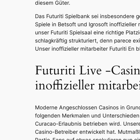
diesem Güter.
Das Futuriti Spielbank sei insbesondere 
Spiele in Betsoft und Igrosoft inoffiziel
unser Futuriti Spielsaal eine richtige Pl
schlagkräftig strukturiert, denn parece 
Unser inoffizieller mitarbeiter Futuriti En
Futuriti Live -Cas
inoffizieller mitarb
Moderne Angeschlossen Casinos in Grund 
folgenden Merkmalen und Unterschieden a
Curacao-Erlaubnis betrieben wird. Unsere
Casino-Betreiber entwickelt hat. Mutmaßl