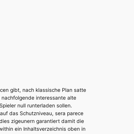
en gibt, nach klassische Plan satte
 nachfolgende interessante alte
pieler null runterladen sollen.
 auf das Schutzniveau, sera parece
dies zigeunern garantiert damit die
hin ein Inhaltsverzeichnis oben in