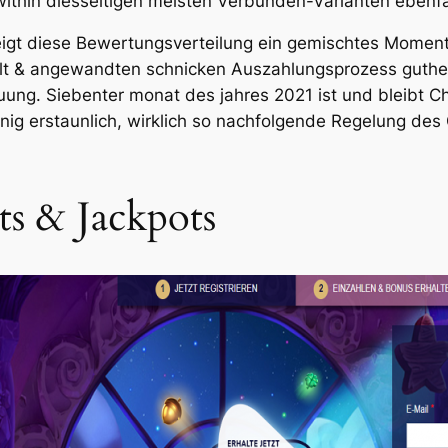
ithin diesseitigen meisten Verbunden-Varianten ebenfal
zeigt diese Bewertungsverteilung ein gemischtes Mome
alt & angewandten schnicken Auszahlungsprozess guthei
ng. Siebenter monat des jahres 2021 ist und bleibt Ch
nig erstaunlich, wirklich so nachfolgende Regelung des
ts & Jackpots