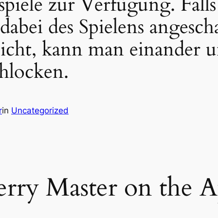
ispiele zur Verfügung. Fall
abei des Spielens angescha
icht, kann man einander un
hlocken.
r
in
Uncategorized
herry Master on the 