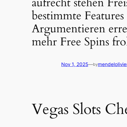
aufrecht stehen Fre
bestimmte Features d
Argumentieren erre
mehr Free Spins fro
Nov 1, 2025
—
mendelolivie
by
‎‎Vegas Slots C