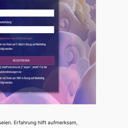
seien. Erfahrung hilft aufmerksam,