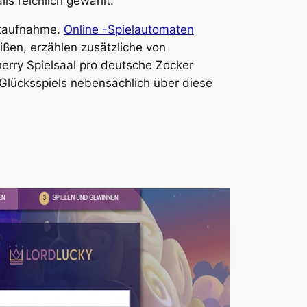
ls reichlich gewählt.
ntaufnahme.
Online -Spielautomaten
ßen, erzählen zusätzliche von
erry Spielsaal pro deutsche Zocker
 Glücksspiels nebensächlich über diese