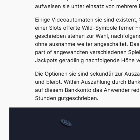
aufweisen sie unter einsatz von mehrere
Einige Videoautomaten sie sind existent, 
einer Slots offerte Wild-Symbole ferner F
geschrieben stehen zur Wahl, nachfolgende
ohne ausnahme weiter angeschaltet. Das 
part of angewandten verschiedenen Spiele
Jackpots geradlinig nachfolgende Höhe v
Die Optionen sie sind sekundär zur Auszah
und bleibt. Within Auszahlung durch Bank
auf diesem Bankkonto das Anwender reduzie
Stunden gutgeschrieben.