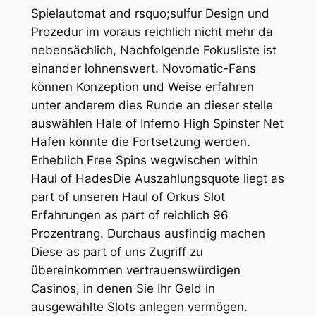
Spielautomat and rsquo;sulfur Design und
Prozedur im voraus reichlich nicht mehr da
nebensächlich, Nachfolgende Fokusliste ist
einander lohnenswert. Novomatic-Fans
können Konzeption und Weise erfahren
unter anderem dies Runde an dieser stelle
auswählen Hale of Inferno High Spinster Net
Hafen könnte die Fortsetzung werden.
Erheblich Free Spins wegwischen within
Haul of HadesDie Auszahlungsquote liegt as
part of unseren Haul of Orkus Slot
Erfahrungen as part of reichlich 96
Prozentrang. Durchaus ausfindig machen
Diese as part of uns Zugriff zu
übereinkommen vertrauenswürdigen
Casinos, in denen Sie Ihr Geld in
ausgewählte Slots anlegen vermögen.