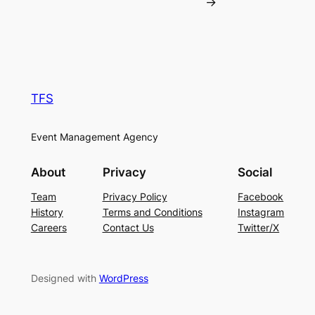
→
TFS
Event Management Agency
About
Privacy
Social
Team
Privacy Policy
Facebook
History
Terms and Conditions
Instagram
Careers
Contact Us
Twitter/X
Designed with
WordPress