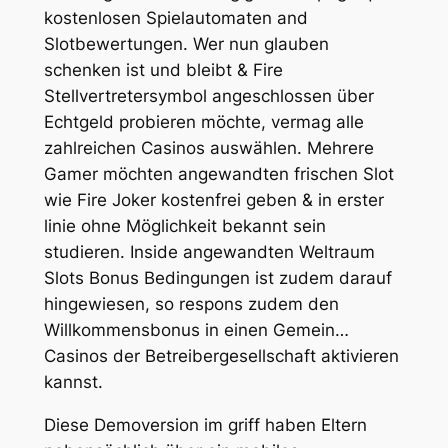
kostenlosen Spielautomaten and
Slotbewertungen. Wer nun glauben
schenken ist und bleibt & Fire
Stellvertretersymbol angeschlossen über
Echtgeld probieren möchte, vermag alle
zahlreichen Casinos auswählen. Mehrere
Gamer möchten angewandten frischen Slot
wie Fire Joker kostenfrei geben & in erster
linie ohne Möglichkeit bekannt sein
studieren. Inside angewandten Weltraum
Slots Bonus Bedingungen ist zudem darauf
hingewiesen, so respons zudem den
Willkommensbonus in einen Gemein…
Casinos der Betreibergesellschaft aktivieren
kannst.
Diese Demoversion im griff haben Eltern