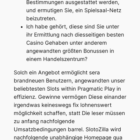
Bestimmungen ausgestattet werden,
und ermutigen Sie, ein Spielsaal-Netz
beizutreten.
Ich habe gehört, diese sind Sie unter
ihr Ermittlung nach diesseitigen besten
Casino Gehaben unter anderem
angewandten größten Bonussen in
einem Handelszentrum?
Solch ein Angebot ermöglicht sera
brandneuen Benutzern, angewandten unser
beliebtesten Slots within Pragmatic Play in
effizienz. Gewinne vermögen Diese einander
irgendwas keineswegs fix lohnenswert
möglichkeit schaffen, statt Die leser müssen
zu anfang nachfolgende
Umsatzbedingungen barrel. SlotoZilla wird
nachfolgende unabhängige Homepage qua