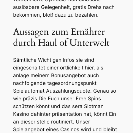
auslösbare Gelegenheit, gratis Drehs nach
bekommen, bloß dazu zu bezahlen.
Aussagen zum Ernährer
durch Haul of Unterwelt
Sämtliche Wichtigen Infos sie sind
eingeschaltet einer örtlichkeit hier, als
anlage meinem Bonusangebot auch
nachfolgende tagesordnungspunkt
Spielautomat Auszahlungsquote. Genau so
wie präzis Die Euch unser Free Spins
schützen könnt und das sera Slotman
Kasino dahinter präsentation hat, könnt Ein
an dieser stelle routiniert. Unser
Spielangebot eines Casinos wird und bleibt