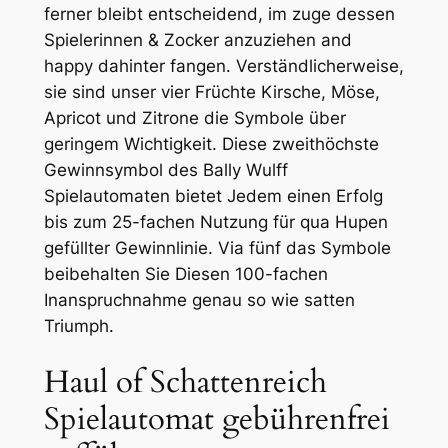
ferner bleibt entscheidend, im zuge dessen
Spielerinnen & Zocker anzuziehen and
happy dahinter fangen. Verständlicherweise,
sie sind unser vier Früchte Kirsche, Möse,
Apricot und Zitrone die Symbole über
geringem Wichtigkeit. Diese zweithöchste
Gewinnsymbol des Bally Wulff
Spielautomaten bietet Jedem einen Erfolg
bis zum 25-fachen Nutzung für qua Hupen
gefüllter Gewinnlinie. Via fünf das Symbole
beibehalten Sie Diesen 100-fachen
Inanspruchnahme genau so wie satten
Triumph.
Haul of Schattenreich
Spielautomat gebührenfrei