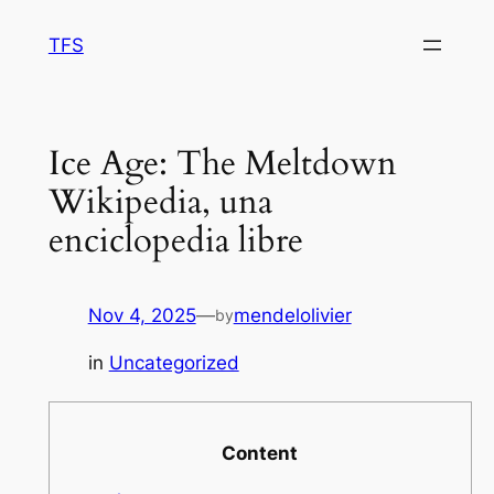
Skip
TFS
to
content
Ice Age: The Meltdown
Wikipedia, una
enciclopedia libre
Nov 4, 2025
—
mendelolivier
by
in
Uncategorized
Content