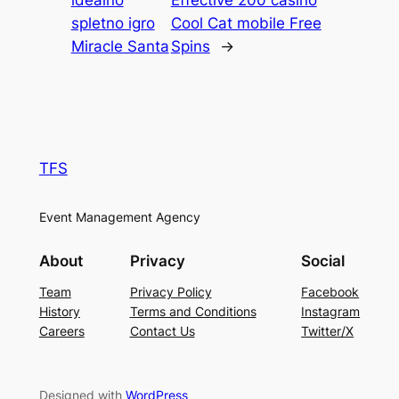
spletno igro
Cool Cat mobile Free
Miracle Santa
Spins
→
TFS
Event Management Agency
About
Privacy
Social
Team
Privacy Policy
Facebook
History
Terms and Conditions
Instagram
Careers
Contact Us
Twitter/X
Designed with
WordPress