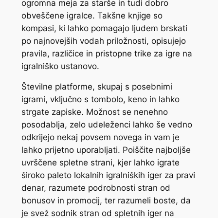
ogromna meja za starše in tudi dobro
obveščene igralce. Takšne knjige so
kompasi, ki lahko pomagajo ljudem brskati
po najnovejših vodah priložnosti, opisujejo
pravila, različice in pristopne trike za igre na
igralniško ustanovo.
Številne platforme, skupaj s posebnimi
igrami, vključno s tombolo, keno in lahko
strgate zapiske. Možnost se nenehno
posodablja, zelo udeleženci lahko še vedno
odkrijejo nekaj povsem novega in vam je
lahko prijetno uporabljati. Poiščite najboljše
uvrščene spletne strani, kjer lahko igrate
široko paleto lokalnih igralniških iger za pravi
denar, razumete podrobnosti stran od
bonusov in promocij, ter razumeli boste, da
je svež sodnik stran od spletnih iger na