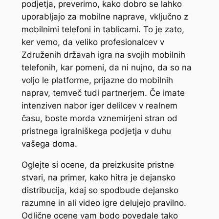
podjetja, preverimo, kako dobro se lahko
uporabljajo za mobilne naprave, vključno z
mobilnimi telefoni in tablicami. To je zato,
ker vemo, da veliko profesionalcev v
Združenih državah igra na svojih mobilnih
telefonih, kar pomeni, da ni nujno, da so na
voljo le platforme, prijazne do mobilnih
naprav, temveč tudi partnerjem. Če imate
intenziven nabor iger delilcev v realnem
času, boste morda vznemirjeni stran od
pristnega igralniškega podjetja v duhu
vašega doma.
Oglejte si ocene, da preizkusite pristne
stvari, na primer, kako hitra je dejansko
distribucija, kdaj so spodbude dejansko
razumne in ali video igre delujejo pravilno.
Odlične ocene vam bodo povedale tako