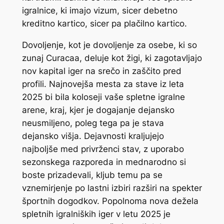
igralnice, ki imajo vizum, sicer debetno
kreditno kartico, sicer pa plačilno kartico.
Dovoljenje, kot je dovoljenje za osebe, ki so
zunaj Curacaa, deluje kot žigi, ki zagotavljajo
nov kapital iger na srečo in zaščito pred
profili. Najnovejša mesta za stave iz leta
2025 bi bila koloseji vaše spletne igralne
arene, kraj, kjer je dogajanje dejansko
neusmiljeno, poleg tega pa je stava
dejansko višja. Dejavnosti kraljujejo
najboljše med privrženci stav, z uporabo
sezonskega razporeda in mednarodno si
boste prizadevali, kljub temu pa se
vznemirjenje po lastni izbiri razširi na spekter
športnih dogodkov. Popolnoma nova dežela
spletnih igralniških iger v letu 2025 je