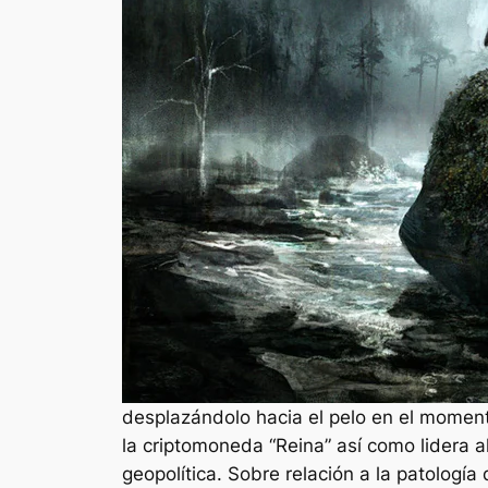
desplazándolo hacia el pelo en el moment
la criptomoneda “Reina” así­ como lidera a
geopolítica. Sobre relación a la patologí­