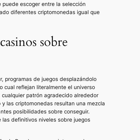
se puede escoger entre la selección
rado diferentes criptomonedas igual que
 casinos sobre
uer, programas de juegos desplazándolo
cual reflejan literalmente el universo
, cualquier patrón agradecido alrededor
do y las criptomonedas resultan una mezcla
antes posibilidades sobre conseguir.
 las definitivos niveles sobre juegos