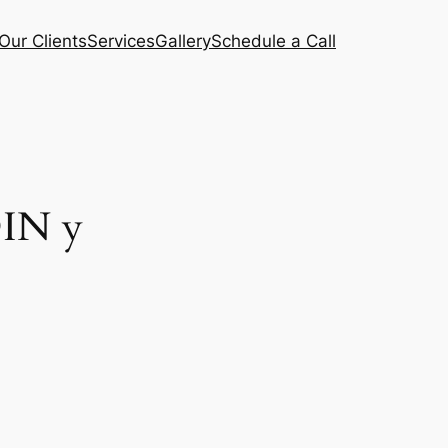
Our Clients
Services
Gallery
Schedule a Call
OIN y