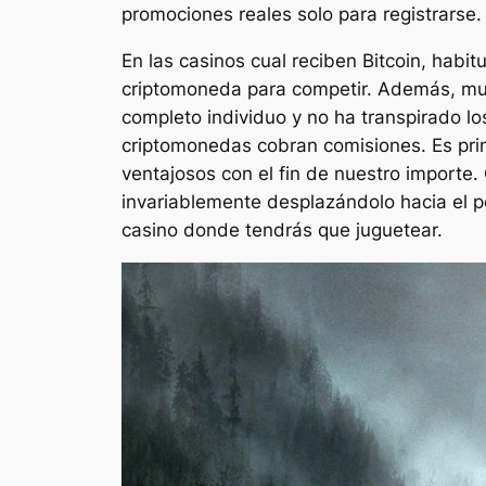
promociones reales solo para registrarse.
En las casinos cual reciben Bitcoin, habi
criptomoneda para competir. Además, muc
completo individuo y no ha transpirado lo
criptomonedas cobran comisiones. Es princ
ventajosos con el fin de nuestro importe.
invariablemente desplazándolo hacia el p
casino donde tendrás que juguetear.