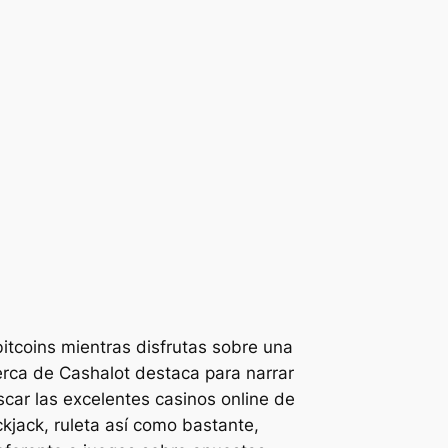
itcoins mientras disfrutas sobre una
erca de Cashalot destaca para narrar
car las excelentes casinos online de
jack, ruleta así­ como bastante,