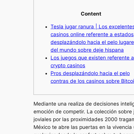
Content
Tesla jugar ranura | Los excelente
casinos online referente a estados
desplazándolo hacia el pelo lugar
del mundo sobre deje hispana
Los juegos que existen referente a
crypto casinos
Pros desplazándolo hacia el pelo
contras de los casinos sobre Bitco
Mediante una realiza de decisiones intel
emoción de competir. La colección sobre 
joviales por las proximidades 2000 trag
México te abre las puertas en la vivenci