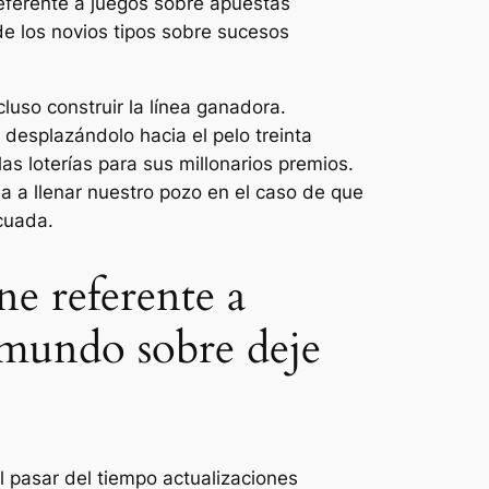
referente a juegos sobre apuestas
 de los novios tipos sobre sucesos
luso construir la línea ganadora.
 desplazándolo hacia el pelo treinta
s loterías para sus millonarios premios.
a a llenar nuestro pozo en el caso de que
cuada.
ne referente a
l mundo sobre deje
l pasar del tiempo actualizaciones