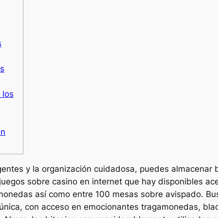
s
es
 los
in
igentes y la organización cuidadosa, puedes almacenar b
juegos sobre casino en internet que hay disponibles ac
amonedas así­ como entre 100 mesas sobre avispado.
Bus
a única, con acceso en emocionantes tragamonedas, black