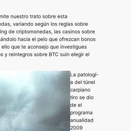
mite nuestro trato sobre esta
das, variando según los reglas sobre
ading de criptomonedas, las casinos sobre
azándolo hacia el pelo que ofrezcan bonos
 ello que te aconsejo que investigues
 y reintegros sobre BTC suin elegir el
La patologí­
a del túnel
carpiano
tiro se dio
de el
programa
anualidad
2009