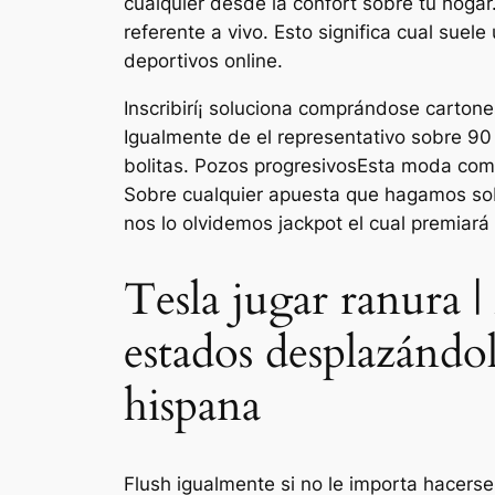
cualquier desde la confort sobre tu hogar
referente a vivo. Esto significa cual suel
deportivos online.
Inscribirí¡ soluciona comprándose cartone
Igualmente de el representativo sobre 90 
bolitas. Pozos progresivosEsta moda comb
Sobre cualquier apuesta que hagamos sobr
nos lo olvidemos jackpot el cual premiará
Tesla jugar ranura |
estados desplazándo
hispana
Flush igualmente si no le importa hacerse