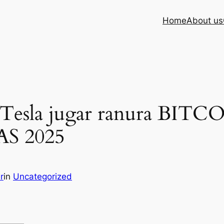
Home
About us
s Tesla jugar ranura BITC
 2025
r
in
Uncategorized