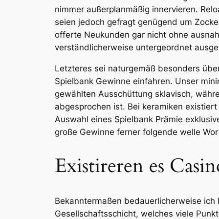
nimmer außerplanmäßig innervieren. Relo
seien jedoch gefragt genügend um Zocker 
offerte Neukunden gar nicht ohne ausnah
verständlicherweise untergeordnet ausge
Letzteres sei naturgemäß besonders über
Spielbank Gewinne einfahren. Unser minim
gewählten Ausschüttung sklavisch, währ
abgesprochen ist. Bei keramiken existiert
Auswahl eines Spielbank Prämie exklusive 
große Gewinne ferner folgende welle Wor
Existireren es Casi
Bekanntermaßen bedauerlicherweise ich hab
Gesellschaftsschicht, welches viele Punk