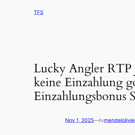
Skip
TFS
to
content
Lucky Angler RTP jo
keine Einzahlung go
Einzahlungsbonus 
Nov 1, 2025
—
mendelolivie
by