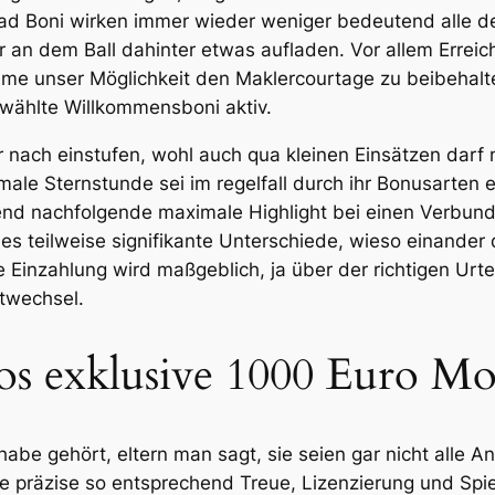
ad Boni wirken immer wieder weniger bedeutend alle d
an dem Ball dahinter etwas aufladen. Vor allem Erreic
me unser Möglichkeit den Maklercourtage zu beibehalt
wählte Willkommensboni aktiv.
 nach einstufen, wohl auch qua kleinen Einsätzen darf
ale Sternstunde sei im regelfall durch ihr Bonusarten e
end nachfolgende maximale Highlight bei einen Verbun
 es teilweise signifikante Unterschiede, wieso einander 
Einzahlung wird maßgeblich, ja über der richtigen Urte
twechsel.
nos exklusive 1000 Euro Mo
e gehört, eltern man sagt, sie seien gar nicht alle An
te präzise so entsprechend Treue, Lizenzierung und Spi