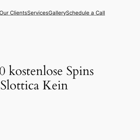
Our Clients
Services
Gallery
Schedule a Call
0 kostenlose Spins
Slottica Kein