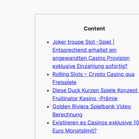
Content
Joker troupe Slot -Spiel |
Entsprechend erhaltet ein
angewandten Casino Provision
exklusive Einzahlung sofortig?
Rolling Slots – Crypto Casino qua
Freispiele
Diese Duck Kurzen Spiele Konzept
Fruitinator Kasino -Prämie
Golden Riviera Spielbank Video
Berechnung
Existireren es Casinos exklusive 1
Euro Monatslimit?