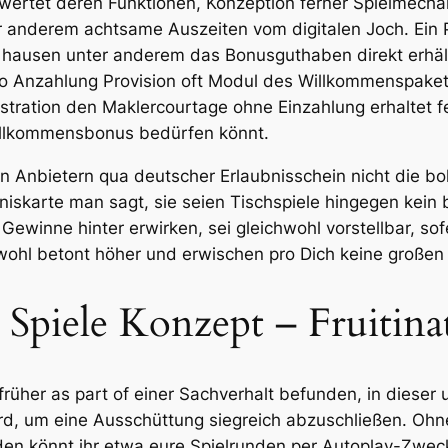
ewertet deren Funktionen, Konzeption ferner Spielmechani
er anderem achtsame Auszeiten vom digitalen Joch. Ei
 hausen unter anderem das Bonusguthaben direkt erhält
No Anzahlung Provision oft Modul des Willkommenspakets.
gistration den Maklercourtage ohne Einzahlung erhaltet f
illkommensbonus bedürfen könnt.
 in Anbietern qua deutscher Erlaubnisschein nicht die b
niskarte man sagt, sie seien Tischspiele hingegen kein
ewinne hinter erwirken, sei gleichwohl vorstellbar, so
 wohl betont höher und erwischen pro Dich keine großen
Spiele Konzept – Fruitina
rüher as part of einer Sachverhalt befunden, in dieser 
ird, um eine Ausschüttung siegreich abzuschließen. Ohn
en könnt ihr etwa eure Spielrunden per Autoplay-Zweck