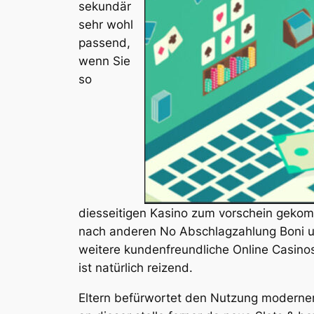
sekundär
sehr wohl
passend,
wenn Sie
so
diesseitigen Kasino zum vorschein gekom
nach anderen No Abschlagzahlung Boni umb
weitere kundenfreundliche Online Casino
ist natürlich reizend.
Eltern befürwortet den Nutzung moderner 