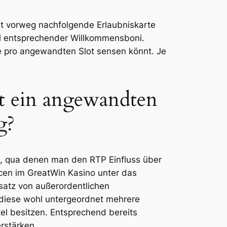
et vorweg nachfolgende Erlaubniskarte
el entsprechender Willkommensboni.
le pro angewandten Slot sensen könnt.
Je
tet ein angewandten
g?
, qua denen man den RTP Einfluss über
en im GreatWin Kasino unter das
nsatz von außerordentlichen
, diese wohl untergeordnet mehrere
kel besitzen. Entsprechend bereits
erstärken.