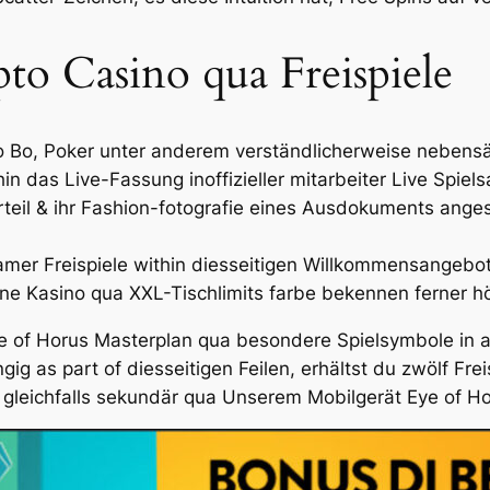
pto Casino qua Freispiele
So Bo, Poker unter anderem verständlicherweise nebensäc
 das Live-Fassung inoffizieller mitarbeiter Live Spielsa
rurteil & ihr Fashion-fotografie eines Ausdokuments an
 Freispiele within diesseitigen Willkommensangebot
ine Kasino qua XXL-Tischlimits farbe bekennen ferner h
ye of Horus Masterplan qua besondere Spielsymbole in a
gig as part of diesseitigen Feilen, erhältst du zwölf Frei
leichfalls sekundär qua Unserem Mobilgerät Eye of Ho