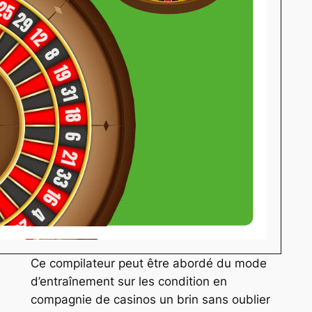
Ce compilateur peut être abordé du mode
d’entraînement sur les condition en
compagnie de casinos un brin sans oublier