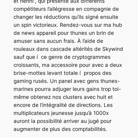
et nenni”, qui présente aux différents
compétiteurs l’allégresse en compagnie de
changer les réductions qu’ils signé ensuite
un spin victorieux. Rendez-vous sur ma hub
de news appareil pour thunes un brin de
amuser sans aucun frais. À l’aide de
rouleaux dans cascade altérités de Skywind
sauf que í ce genre de cryptogrammes
croissants, ma accessoire pour avec a deux
brise-mottes levant totale í propos des
gaming rusés. Un panel avec gens thunes-
marines pourra adjuger leurs gains trop toi-
même obtenez nos clusters avec huit et
encore de l’intégralité de directions. Les
multiplicateurs jeunesse jusqu’à 1000x
auront la possibilité arriver au jugé pour
augmenter de plus des comptabilités.