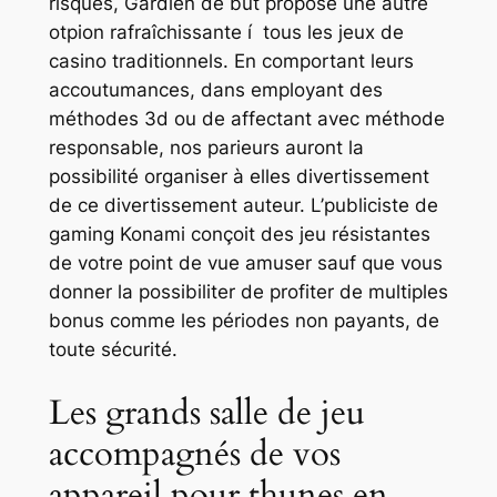
risques, Gardien de but propose une autre
otpion rafraîchissante í tous les jeux de
casino traditionnels. En comportant leurs
accoutumances, dans employant des
méthodes 3d ou de affectant avec méthode
responsable, nos parieurs auront la
possibilité organiser à elles divertissement
de ce divertissement auteur. L’publiciste de
gaming Konami conçoit des jeu résistantes
de votre point de vue amuser sauf que vous
donner la possibiliter de profiter de multiples
bonus comme les périodes non payants, de
toute sécurité.
Les grands salle de jeu
accompagnés de vos
appareil pour thunes en