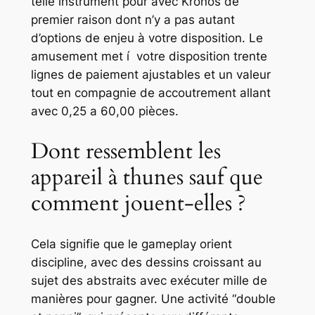
telle instrument pour avec Kronos de
premier raison dont n’y a pas autant
d’options de enjeu à votre disposition. Le
amusement met í votre disposition trente
lignes de paiement ajustables et un valeur
tout en compagnie de accoutrement allant
avec 0,25 a 60,00 pièces.
Dont ressemblent les
appareil à thunes sauf que
comment jouent-elles ?
Cela signifie que le gameplay orient
discipline, avec des dessins croissant au
sujet des abstraits avec exécuter mille de
manières pour gagner. Une activité “double