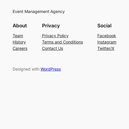
Event Management Agency
About
Privacy
Social
Team
Privacy Policy
Facebook
History
Terms and Conditions
Instagram
Careers
Contact Us
Twitter/X
Designed with
WordPress