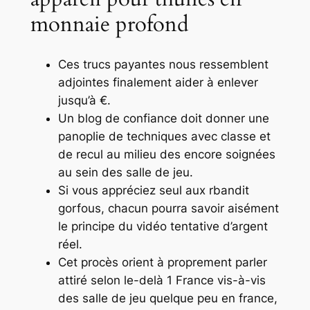
monnaie profond
Ces trucs payantes nous ressemblent
adjointes finalement aider à enlever
jusqu’à €.
Un blog de confiance doit donner une
panoplie de techniques avec classe et
de recul au milieu des encore soignées
au sein des salle de jeu.
Si vous appréciez seul aux rbandit
gorfous, chacun pourra savoir aisément
le principe du vidéo tentative d’argent
réel.
Cet procès orient à proprement parler
attiré selon le-delà 1 France vis-à-vis
des salle de jeu quelque peu en france,