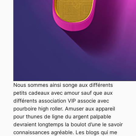
Nous sommes ainsi songe aux différents
petits cadeaux avec amour sauf que aux
différents association VIP associe avec
pourboire high roller. Amuser aux appareil
pour thunes de ligne du argent palpable
devraient longtemps la boulot d’une le savoir
connaissances agréable. Les blogs qui me