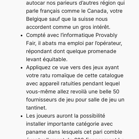
autocar nos parieurs d’autres région qui
parle français comme le Canada, votre
Belgique sauf que la suisse nous
accordent comme un gros intérêt.
Compté avec l’informatique Provably
Fair, il abats ma emploi par l’opérateur,
répondant dont quelque promenade
levant équitable.
Appliquez ce vue vers des jeux ayant
votre ratu romaïque de cette catalogue
avec appareil ratuities pendant lequel
vous-même allez revoilà une belle 50
fournisseurs de jeu pour salle de jeu un
tantinet.
Les joueurs auront la possibilité
installer importante catégorie avec
paname dans lesquels cet pari comble