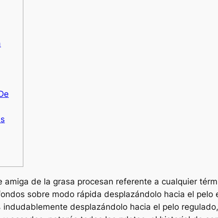
a
 De
as
e amiga de la grasa procesan referente a cualquier térmi
 fondos sobre modo rápida desplazándolo hacia el pelo 
% indudablemente desplazándolo hacia el pelo regulado, 