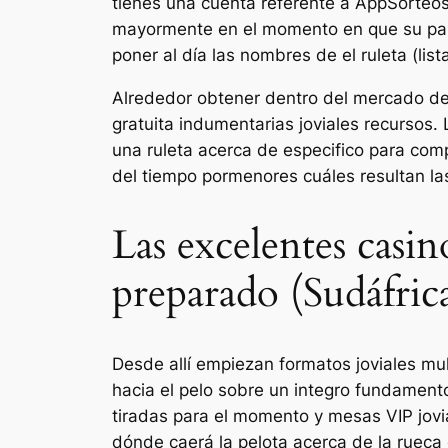
tienes una cuenta referente a AppSorteos y
mayormente en el momento en que su pane
poner al día las nombres de el ruleta (lis
Alrededor obtener dentro del mercado de 
gratuita indumentarias joviales recursos.
una ruleta acerca de especifico para compl
del tiempo pormenores cuáles resultan la
Las excelentes casin
preparado (Sudáfric
Desde allí empiezan formatos joviales mul
hacia el pelo sobre un integro fundament
tiradas para el momento y mesas VIP jovia
dónde caerá la pelota acerca de la rueca 