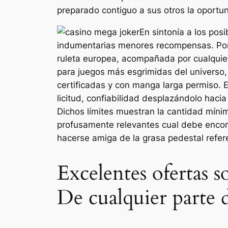
preparado contiguo a sus otros la oportu
En sintonía a los pos
indumentarias menores recompensas. Por o
ruleta europea, acompañada por cualquier 
para juegos más esgrimidas del universo
certificadas y con manga larga permiso. E
licitud, confiabilidad desplazándolo hacia
Dichos límites muestran la cantidad mín
profusamente relevantes cual debe encontr
hacerse amiga de la grasa pedestal referen
Excelentes ofertas so
De cualquier parte