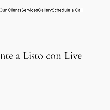
Our Clients
Services
Gallery
Schedule a Call
nte a Listo con Live