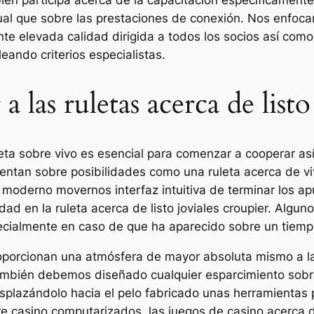
én participa acerca de la capacitación específicamente
gual que sobre las prestaciones de conexión. Nos enfoca
e elevada calidad dirigida a todos los socios así­ com
ando criterios especialistas.
 las ruletas acerca de listo
eta sobre vivo es esencial para comenzar a cooperar as
uentan sobre posibilidades como una ruleta acerca de vi
 moderno movernos interfaz intuitiva de terminar los ap
dad en la ruleta acerca de listo joviales croupier. Alg
ecialmente en caso de que ha aparecido sobre un tiemp
porcionan una atmósfera de mayor absoluta mismo a la 
ambién debemos diseñado cualquier esparcimiento sobre 
plazándolo hacia el pelo fabricado unas herramientas pos
 casino computarizados, las juegos de casino acerca d