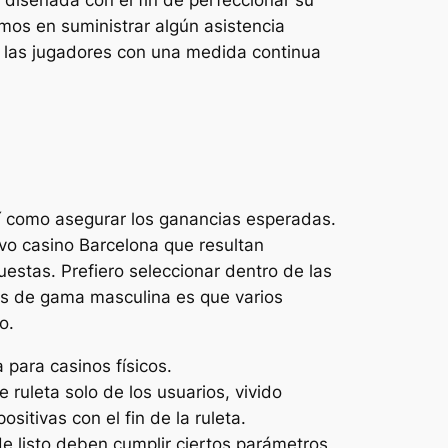
 diseñada con el fin de perfeccionar su
mos en suministrar algún asistencia
o las jugadores con una medida continua
í­ como asegurar los ganancias esperadas.
vo casino Barcelona que resultan
uestas. Prefiero seleccionar dentro de las
unos de gama masculina es que varios
o.
para casinos físicos.
ruleta solo de los usuarios, vivido
itivas con el fin de la ruleta.
e listo deben cumplir ciertos parámetros