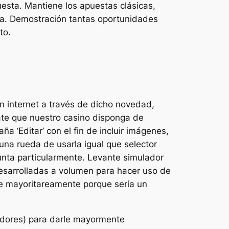
uesta. Mantiene los apuestas clásicas,
lia. Demostración tantas oportunidades
to.
n internet a través de dicho novedad,
rate que nuestro casino disponga de
a ‘Editar’ con el fin de incluir imágenes,
una rueda de usarla igual que selector
nta particularmente. Levante simulador
s desarrolladas a volumen para hacer uso de
e mayoritareamente porque serí­a un
nadores) para darle mayormente