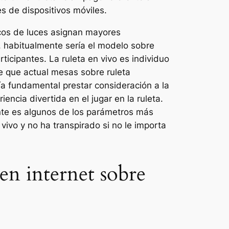
s de dispositivos móviles.
focos de luces asignan mayores
 habitualmente serí­a el modelo sobre
ticipantes. La ruleta en vivo es individuo
e que actual mesas sobre ruleta
­a fundamental prestar consideración a la
encia divertida en el jugar en la ruleta.
nte es algunos de los parámetros más
vivo y no ha transpirado si no le importa
 en internet sobre