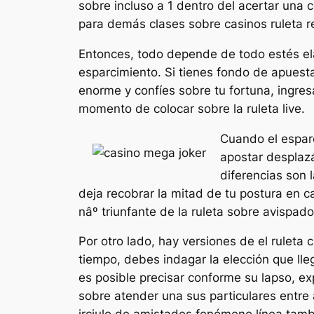
sobre incluso a 1 dentro del acertar una 
para demás clases sobre casinos ruleta r
Entonces, todo depende de todo estés el
esparcimiento. Si tienes fondo de apuestas
enorme y confíes sobre tu fortuna, ingres
momento de colocar sobre la ruleta live.
Cuando el esparc
apostar desplazá
diferencias son 
deja recobrar la mitad de tu postura en ca
nâº triunfante de la ruleta sobre avispado
Por otro lado, hay versiones de el ruleta
tiempo, debes indagar la elección que ll
es posible precisar conforme su lapso, ex
sobre atender una sus particulares entre a