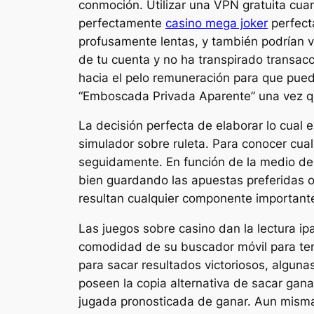
conmoción. Utilizar una VPN gratuita cuan
perfectamente
casino mega joker
perfect
profusamente lentas, y también podrían v
de tu cuenta y no ha transpirado transacc
hacia el pelo remuneración para que pued
“Emboscada Privada Aparente” una vez qu
La decisión perfecta de elaborar lo cual e
simulador sobre ruleta. Para conocer cual
seguidamente. En función de la medio de
bien guardando las apuestas preferidas o
resultan cualquier componente importante
Las juegos sobre casino dan la lectura i
comodidad de su buscador móvil para termi
para sacar resultados victoriosos, algun
poseen la copia alternativa de sacar gan
jugada pronosticada de ganar. Aun mismam