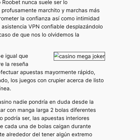
o Roobet nunca suele ser lo
s profusamente marchito y marchas más
ometer la confianza así­ como intimidad
ún asistencia VPN confiable desplazándolo
caso de que nos lo olvidemos la
be igual que
re la reseña
efectuar apuestas mayormente rápido,
o, los juegos con crupier acerca de listo
ínea.
asino nadie pondrí­a en duda desde la
tar con manga larga 2 bolas diferentes
odrí­a ser, las apuestas interiores
que cada una de bolas caigan durante
te alrededor del tener algún extremo