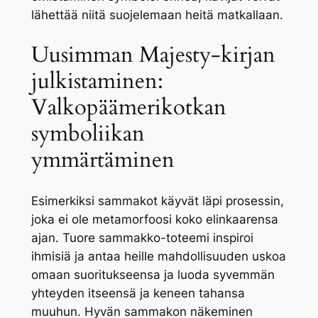
lähettää niitä suojelemaan heitä matkallaan.
Uusimman Majesty-kirjan
julkistaminen:
Valkopäämerikotkan
symboliikan
ymmärtäminen
Esimerkiksi sammakot käyvät läpi prosessin,
joka ei ole metamorfoosi koko elinkaarensa
ajan. Tuore sammakko-toteemi inspiroi
ihmisiä ja antaa heille mahdollisuuden uskoa
omaan suoritukseensa ja luoda syvemmän
yhteyden itseensä ja keneen tahansa
muuhun. Hyvän sammakon näkeminen