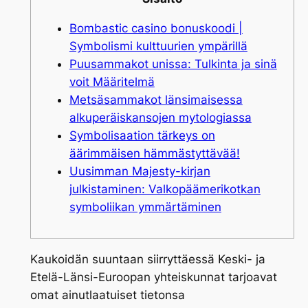
Bombastic casino bonuskoodi |
Symbolismi kulttuurien ympärillä
Puusammakot unissa: Tulkinta ja sinä
voit Määritelmä
Metsäsammakot länsimaisessa
alkuperäiskansojen mytologiassa
Symbolisaation tärkeys on
äärimmäisen hämmästyttävää!
Uusimman Majesty-kirjan
julkistaminen: Valkopäämerikotkan
symboliikan ymmärtäminen
Kaukoidän suuntaan siirryttäessä Keski- ja
Etelä-Länsi-Euroopan yhteiskunnat tarjoavat
omat ainutlaatuiset tietonsa