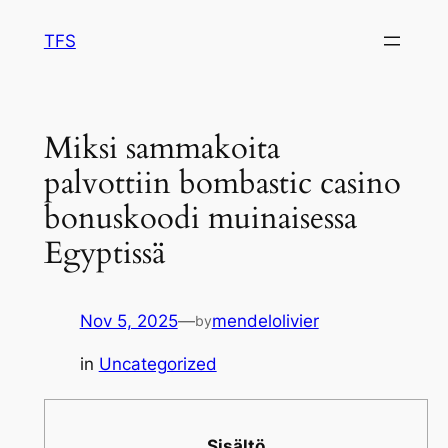
Skip
TFS
to
content
Miksi sammakoita
palvottiin bombastic casino
bonuskoodi muinaisessa
Egyptissä
Nov 5, 2025
—
mendelolivier
by
in
Uncategorized
Sisältö