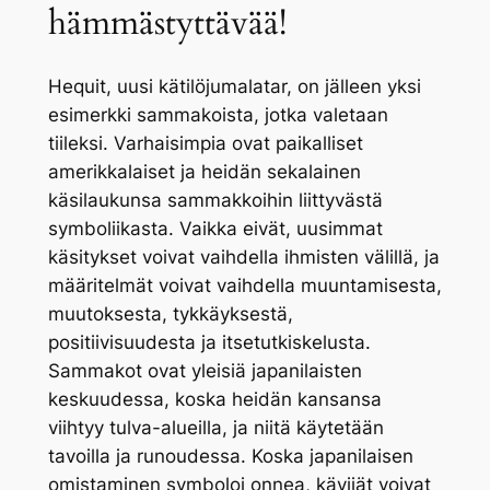
hämmästyttävää!
Hequit, uusi kätilöjumalatar, on jälleen yksi
esimerkki sammakoista, jotka valetaan
tiileksi. Varhaisimpia ovat paikalliset
amerikkalaiset ja heidän sekalainen
käsilaukunsa sammakkoihin liittyvästä
symboliikasta. Vaikka eivät, uusimmat
käsitykset voivat vaihdella ihmisten välillä, ja
määritelmät voivat vaihdella muuntamisesta,
muutoksesta, tykkäyksestä,
positiivisuudesta ja itsetutkiskelusta.
Sammakot ovat yleisiä japanilaisten
keskuudessa, koska heidän kansansa
viihtyy tulva-alueilla, ja niitä käytetään
tavoilla ja runoudessa. Koska japanilaisen
omistaminen symboloi onnea, kävijät voivat