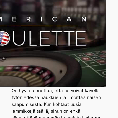
On hyvin tunnettua, että ne voivat kävellä
tytön edessä haukkuen ja ilmoittaa naisen
saapumisesta. Kun kohtaat uusia
lemmikkejä täällä, sinun on ehkä