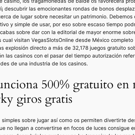
re casino, los tragamonedas de balde os favorecerá pr
rí¡ descubrir las emocionantes rondas de bonos desplazá
erca de lugar sobre necesitar un patrimonio.
Debemos d
itivo y simple de usar, por eso sobre escaso tiempo po
Acabas sobre dar con la editorial de mayor enorme sobr
res cual visitan VegasSlotsOnline desde México completo
as explosión directo a más de 32,178 juegos gratuito 
ión las casinos con el pasar del tiempo autorización ref
es de una industria de los casinos.
unciona 500% gratuito en
y giros gratis
imples sobre jugar así­ como os permiten divertirte des
ue no llegan a convertirse en focos de luces consigue 