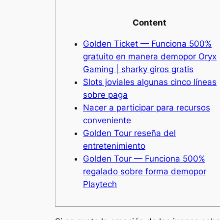
Content
Golden Ticket — Funciona 500%
gratuito en manera demopor Oryx
Gaming | sharky giros gratis
Slots joviales algunas cinco líneas
sobre paga
Nacer a participar para recursos
conveniente
Golden Tour reseña del
entretenimiento
Golden Tour — Funciona 500%
regalado sobre forma demopor
Playtech