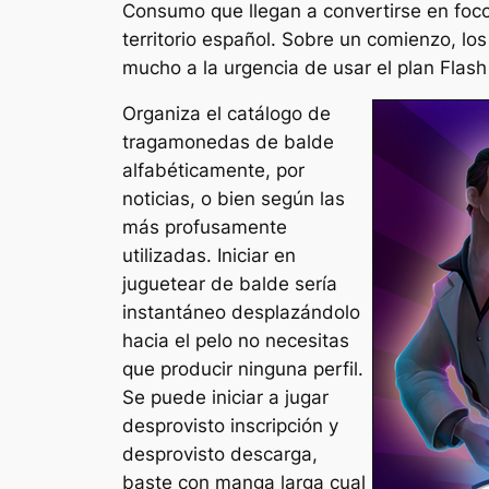
Consumo que llegan a convertirse en foco
territorio español. Sobre un comienzo, lo
mucho a la urgencia de usar el plan Flas
Organiza el catálogo de
tragamonedas de balde
alfabéticamente, por
noticias, o bien según las
más profusamente
utilizadas. Iniciar en
juguetear de balde serí­a
instantáneo desplazándolo
hacia el pelo no necesitas
que producir ninguna perfil.
Se puede iniciar a jugar
desprovisto inscripción y
desprovisto descarga,
baste con manga larga cual