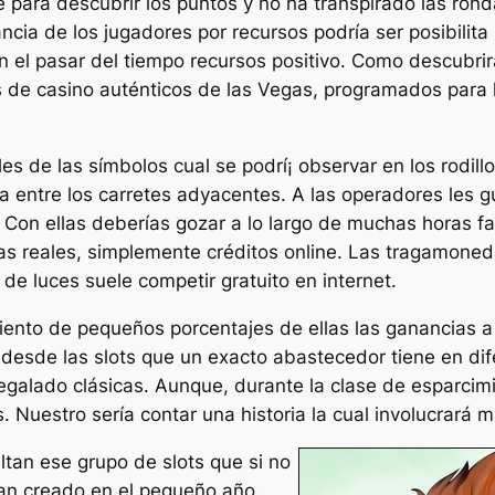
 para descubrir los puntos y no ha transpirado las ron
ia de los jugadores por recursos podrí­a ser posibilita 
 el pasar del tiempo recursos positivo. Como descubri
 de casino auténticos de las Vegas, programados para l
es de las símbolos cual se podrí¡ observar en los rodill
a entre los carretes adyacentes. A las operadores les g
Con ellas deberías gozar a lo largo de muchas horas falt
 reales, simplemente créditos online. Las tragamoneda
 de luces suele competir gratuito en internet.
miento de pequeños porcentajes de ellas las ganancias
desde las slots que un exacto abastecedor tiene en dife
egalado clásicas. Aunque, durante la clase de esparcimie
 Nuestro serí­a contar una historia la cual involucrará
an ese grupo de slots que si no
lan creado en el pequeño año.