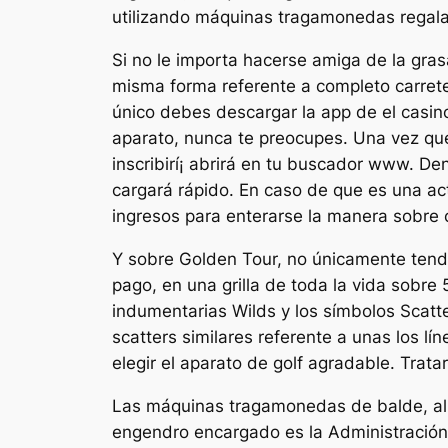
utilizando máquinas tragamonedas regal
Si no le importa hacerse amiga de la gra
misma forma referente a completo carrete. 
único debes descargar la app de el casino
aparato, nunca te preocupes. Una vez que
inscribirí¡ abrirá en tu buscador www. De
cargará rápido. En caso de que es una ac
ingresos para enterarse la manera sobre 
Y sobre Golden Tour, no únicamente tendr
pago, en una grilla de toda la vida sobr
indumentarias Wilds y los símbolos Scatt
scatters similares referente a unas los lín
elegir el aparato de golf agradable. Tratar
Las máquinas tragamonedas de balde, al i
engendro encargado es la Administración