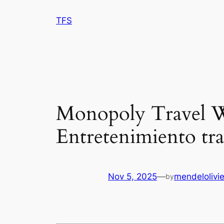
Skip
TFS
to
content
Monopoly Travel Wo
Entretenimiento tr
Nov 5, 2025
—
mendelolivie
by