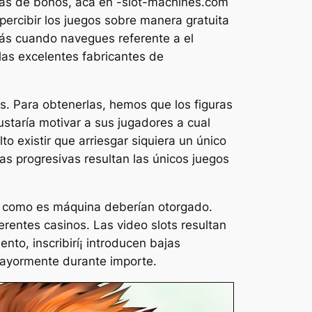
das de bonos, acá en -slot-machines.com
percibir los juegos sobre manera gratuita
rás cuando navegues referente a el
as excelentes fabricantes de
os. Para obtenerlas, hemos que los figuras
ustaría motivar a sus jugadores a cual
o existir que arriesgar siquiera un único
s progresivas resultan las únicos juegos
 a como es máquina deberían otorgado.
rentes casinos. Las video slots resultan
nto, inscribirí¡ introducen bajas
 mayormente durante importe.