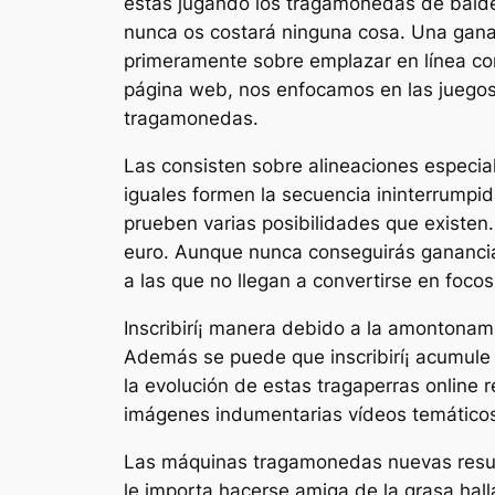
estás jugando los tragamonedas de balde
nunca os costará ninguna cosa. Una gananc
primeramente sobre emplazar en línea con
página web, nos enfocamos en las juegos
tragamonedas.
Las consisten sobre alineaciones especial
iguales formen la secuencia ininterrumpid
prueben varias posibilidades que existen. 
euro. Aunque nunca conseguirás ganancias
a las que no llegan a convertirse en focos
Inscribirí¡ manera debido a la amontona
Además se puede que inscribirí¡ acumule 
la evolución de estas tragaperras online r
imágenes indumentarias vídeos temáticos.
Las máquinas tragamonedas nuevas result
le importa hacerse amiga de la grasa hal