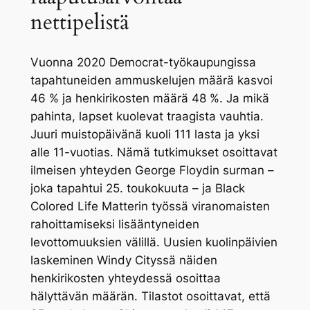
nettipelistä
Vuonna 2020 Democrat-työkaupungissa
tapahtuneiden ammuskelujen määrä kasvoi
46 % ja henkirikosten määrä 48 %. Ja mikä
pahinta, lapset kuolevat traagista vauhtia.
Juuri muistopäivänä kuoli 111 lasta ja yksi
alle 11-vuotias. Nämä tutkimukset osoittavat
ilmeisen yhteyden George Floydin surman –
joka tapahtui 25. toukokuuta – ja Black
Colored Life Matterin työssä viranomaisten
rahoittamiseksi lisääntyneiden
levottomuuksien välillä. Uusien kuolinpäivien
laskeminen Windy Cityssä näiden
henkirikosten yhteydessä osoittaa
hälyttävän määrän. Tilastot osoittavat, että