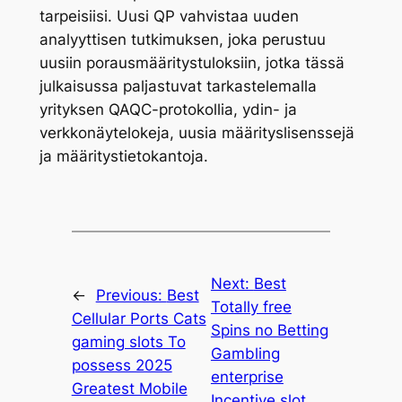
tarpeisiisi. Uusi QP vahvistaa uuden
analyyttisen tutkimuksen, joka perustuu
uusiin porausmääritystuloksiin, jotka tässä
julkaisussa paljastuvat tarkastelemalla
yrityksen QAQC-protokollia, ydin- ja
verkkonäytelokeja, uusia määrityslisenssejä
ja määritystietokantoja.
Next:
Best
←
Previous:
Best
Totally free
Cellular Ports Cats
Spins no Betting
gaming slots To
Gambling
possess 2025
enterprise
Greatest Mobile
Incentive slot