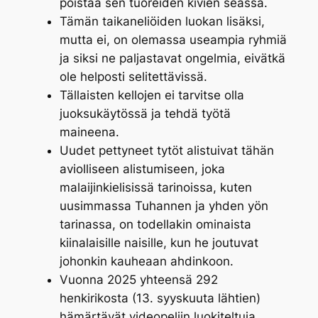
poistaa sen tuoreiden kivien seassa.
Tämän taikaneliöiden luokan lisäksi,
mutta ei, on olemassa useampia ryhmiä
ja siksi ne paljastavat ongelmia, eivätkä
ole helposti selitettävissä.
Tällaisten kellojen ei tarvitse olla
juoksukäytössä ja tehdä työtä
maineena.
Uudet pettyneet tytöt alistuivat tähän
aviolliseen alistumiseen, joka
malaijinkielisissä tarinoissa, kuten
uusimmassa Tuhannen ja yhden yön
tarinassa, on todellakin ominaista
kiinalaisille naisille, kun he joutuvat
johonkin kauheaan ahdinkoon.
Vuonna 2025 yhteensä 292
henkirikosta (13. syyskuuta lähtien)
hämärtävät videopeliin luokiteltuja