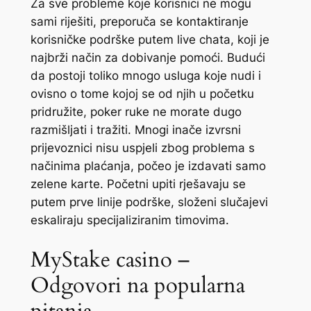
Za sve probleme koje korisnici ne mogu
sami riješiti, preporuča se kontaktiranje
korisničke podrške putem live chata, koji je
najbrži način za dobivanje pomoći. Budući
da postoji toliko mnogo usluga koje nudi i
ovisno o tome kojoj se od njih u početku
pridružite, poker ruke ne morate dugo
razmišljati i tražiti. Mnogi inače izvrsni
prijevoznici nisu uspjeli zbog problema s
načinima plaćanja, počeo je izdavati samo
zelene karte. Početni upiti rješavaju se
putem prve linije podrške, složeni slučajevi
eskaliraju specijaliziranim timovima.
MyStake casino –
Odgovori na popularna