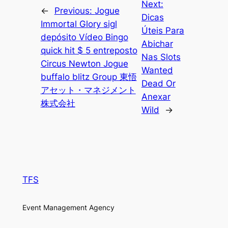
Next:
←
Previous:
Jogue
Dicas
Immortal Glory sigl
Úteis Para
depósito Vídeo Bingo
Abichar
quick hit $ 5 entreposto
Nas Slots
Circus Newton Jogue
Wanted
buffalo blitz Group 東悟
Dead Or
アセット・マネジメント
Anexar
株式会社
Wild
→
TFS
Event Management Agency