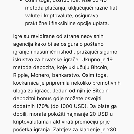
Osim toga, dostupnost više od 40
metoda plaćanja, uključujući razne fiat
valute i kriptovalute, osigurava
praktične i fleksibilne opcije uplata.
Igre su revidirane od strane neovisnih
agencija kako bi se osiguralo pošteno
igranje i nasumični ishodi, pružajući sigurno
iskustvo za hrvatske igrače. Ukupno je 19
metoda depozita, koje uključuju Bitcoin,
Ripple, Monero, bankarstvo. Osim toga,
kockarnica je pripremila nekoliko promotivnih
uloga za igrače. Jedan od njih je Bitcoin
depozitni bonus gdje možete osvojiti
dodatnih 170% (do 1000 USD). Da biste ga
dobili, morate položiti najmanje 20 USD u
kriptovalutama i aktivirati promociju prije
početka igranja. Zahtjev za klađenje je x30,