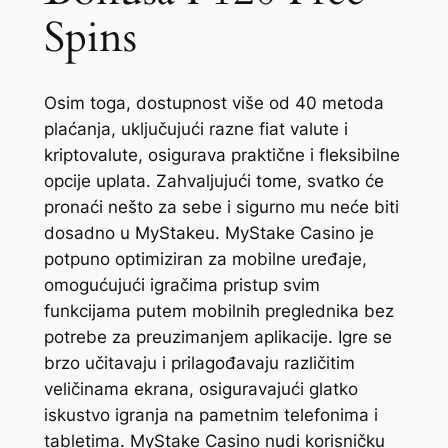
Spins
Osim toga, dostupnost više od 40 metoda
plaćanja, uključujući razne fiat valute i
kriptovalute, osigurava praktične i fleksibilne
opcije uplata. Zahvaljujući tome, svatko će
pronaći nešto za sebe i sigurno mu neće biti
dosadno u MyStakeu. MyStake Casino je
potpuno optimiziran za mobilne uređaje,
omogućujući igračima pristup svim
funkcijama putem mobilnih preglednika bez
potrebe za preuzimanjem aplikacije. Igre se
brzo učitavaju i prilagođavaju različitim
veličinama ekrana, osiguravajući glatko
iskustvo igranja na pametnim telefonima i
tabletima. MyStake Casino nudi korisničku