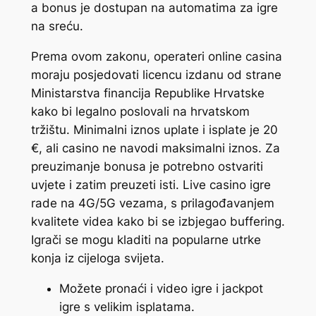
a bonus je dostupan na automatima za igre
na sreću.
Prema ovom zakonu, operateri online casina
moraju posjedovati licencu izdanu od strane
Ministarstva financija Republike Hrvatske
kako bi legalno poslovali na hrvatskom
tržištu. Minimalni iznos uplate i isplate je 20
€, ali casino ne navodi maksimalni iznos. Za
preuzimanje bonusa je potrebno ostvariti
uvjete i zatim preuzeti isti. Live casino igre
rade na 4G/5G vezama, s prilagođavanjem
kvalitete videa kako bi se izbjegao buffering.
Igrači se mogu kladiti na popularne utrke
konja iz cijeloga svijeta.
Možete pronaći i video igre i jackpot
igre s velikim isplatama.