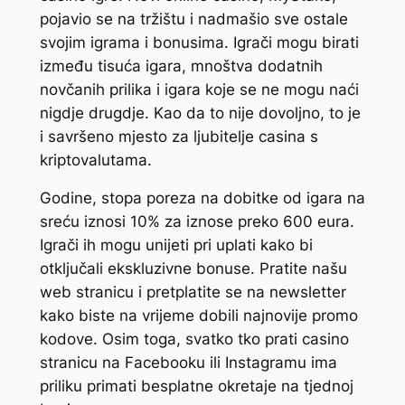
pojavio se na tržištu i nadmašio sve ostale
svojim igrama i bonusima. Igrači mogu birati
između tisuća igara, mnoštva dodatnih
novčanih prilika i igara koje se ne mogu naći
nigdje drugdje. Kao da to nije dovoljno, to je
i savršeno mjesto za ljubitelje casina s
kriptovalutama.
Godine, stopa poreza na dobitke od igara na
sreću iznosi 10% za iznose preko 600 eura.
Igrači ih mogu unijeti pri uplati kako bi
otključali ekskluzivne bonuse. Pratite našu
web stranicu i pretplatite se na newsletter
kako biste na vrijeme dobili najnovije promo
kodove. Osim toga, svatko tko prati casino
stranicu na Facebooku ili Instagramu ima
priliku primati besplatne okretaje na tjednoj