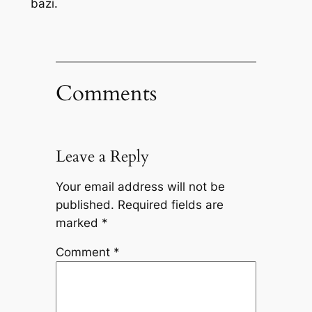
bazi.
Comments
Leave a Reply
Your email address will not be
published.
Required fields are
marked
*
Comment
*