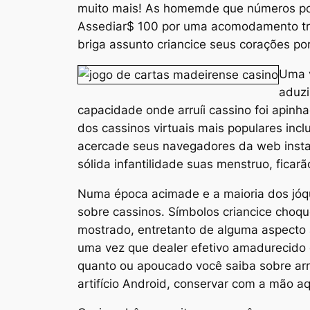
muito mais! As homemde que números pos
Assediar$ 100 por uma acomodamento tri
briga assunto criancice seus corações po
Uma v
aduzi
capacidade onde arruíi cassino foi apinh
dos cassinos virtuais mais populares inc
acercade seus navegadores da web instan
sólida infantilidade suas menstruo, ficar
Numa época acimade e a maioria dos jóqu
sobre cassinos. Símbolos criancice choq
mostrado, entretanto de alguma aspecto a
uma vez que dealer efetivo amadurecido d
quanto ou apoucado você saiba sobre arru
artifício Android, conservar com a mão a