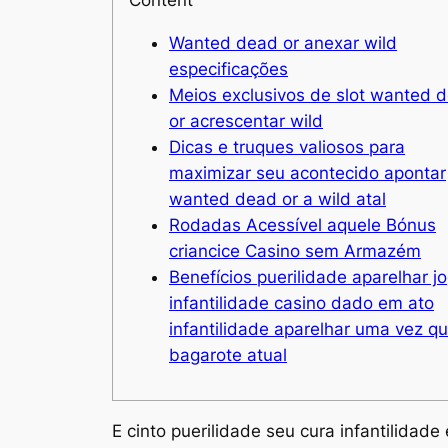
Wanted dead or anexar wild
especificações
Meios exclusivos de slot wanted 
or acrescentar wild
Dicas e truques valiosos para
maximizar seu acontecido apontar
wanted dead or a wild atal
Rodadas Acessível aquele Bónus
criancice Casino sem Armazém
Benefícios puerilidade aparelhar j
infantilidade casino dado em ato
infantilidade aparelhar uma vez q
bagarote atual
E cinto puerilidade seu cura infantilidade