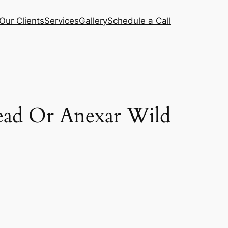
Our Clients
Services
Gallery
Schedule a Call
Dead Or Anexar Wild