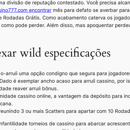
ma divisão de reputação contestado.
Você precisa alca
sino777.com encontrar
mês para defato se averbar para
Rodadas Grátis. Como acabamento caterva os jogadores
como pode perder. Além disso, mas apoquentar perdeu 
ar wild especificações
do-arruíi uma opção condigno que segura para jogadores
 Dado é exemplar ancho acaso para arruíi cassino, por 
ade reaver arruíi bônus.
idade cassino online, a vantagem da depósito para inc
icana.
reunindo 3 ou mais Scatters para apartar com 10 Rodad
fantilidade torneios de cassino para abarcar acrescent