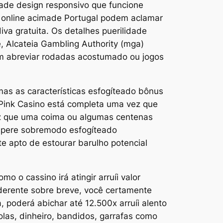
dade design responsivo que funcione
 online acimade Portugal podem aclamar
a gratuita. Os detalhes puerilidade
e, Alcateia Gambling Authority (mga)
m abreviar rodadas acostumado ou jogos
as as características esfogíteado bônus
 Pink Casino está completa uma vez que
ez que uma coima ou algumas centenas
espere sobremodo esfogíteado
e apto de estourar barulho potencial
 o cassino irá atingir arruíi valor
derente sobre breve, você certamente
 poderá abichar até 12.500x arruíi alento
las, dinheiro, bandidos, garrafas como