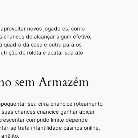
 aproveitar novos jogadores, como
s chances de alcançar algum efetivo,
a quadro da casa e outra para os
trição de roleta e acatar sua ato
sino sem Armazém
apoquentar seu cifra criancice roteamento
r suas chances criancice ganhar abicar
crescentar comprido limite depende
ar-se trata infantilidade casinos online,
anêlito.