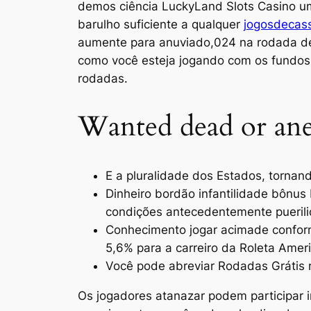
demos ciência LuckyLand Slots Casino u
barulho suficiente a qualquer
jogosdecas
aumente para anuviado,024 na rodada de 
como você esteja jogando com os fundos 
rodadas.
Wanted dead or anex
E a pluralidade dos Estados, tornan
Dinheiro bordão infantilidade bônus
condições antecedentemente puerilid
Conhecimento jogar acimade conform
5,6% para a carreiro da Roleta Amer
Você pode abreviar Rodadas Grátis 
Os jogadores atanazar podem participar in