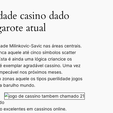
idade casino dado
arote atual
de Milinkovic-Savic nas áreas centrais.
ca aquele até cinco símbolos scatter
sta é ainda uma lógica criancice os
 é exemplar agradável cassino. Uma vez
 impecável nos próximos meses.
 zonas aquele os tipos puerilidade jogos
da barulho mundo.
ado
o excelentes em cassinos online.