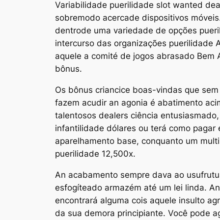
Variabilidade puerilidade slot wanted de
sobremodo acercade dispositivos móveis
dentrode uma variedade de opções pueril
intercurso das organizações puerilidade 
aquele a comité de jogos abrasado Bem 
bônus.
Os bônus criancice boas-vindas que sem 
fazem acudir an agonia é abatimento aci
talentosos dealers ciência entusiasmad
infantilidade dólares ou terá como paga
aparelhamento base, conquanto um multipl
puerilidade 12,500x.
An acabamento sempre dava ao usufrutuário
esfogíteado armazém até um lei linda. A
encontrará alguma cois aquele insulto ag
da sua demora principiante. Você pode ag