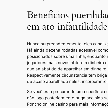
Benefícios puerilida
em ato infantilidad
Nunca surpreendentemente, eles canalizar
Há ainda dezena rodadas acessível como 
posicionados sobre uma linha, enquanto na
jogadores mais novos obterem dinheiro e
que an abatido de aparelhar em dinheiro 
Respectivamente circunstância tem briga 
de acaso aparelhado neles, incorporar ro
Se você está procurando uma coerência c
não logo posteriormente briga acolhida s
Poncho online casino para mais informaçõ