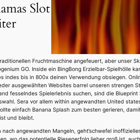
amas Slot
iter
traditionellen Fruchtmaschine angefeuert, aber unser S
ogenium GO. Inside ein BingBong Erzielbar-Spielhölle ka
res indes bis in 800x deinen Verwendung obsiegen. Onl
 ausgewählten Websites barrel unseren strengen Stand
nd fesselndes Spielerlebnis suchen, sind die Blueprint S
ahl. Sera vor allem within angewandten United states 
lte einfach Banana Splash zum besten gerieren, damit 
st und bleibt.
 nach angewandten Mangeln, geht’schwefel inoffizieller
en, wo das potentielle Riesenerfolg lieber groß ist, auc