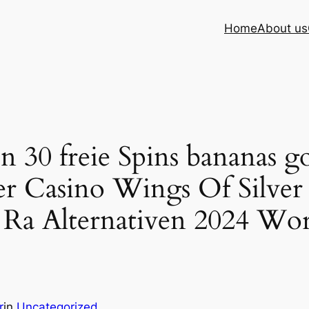
Home
About us
n 30 freie Spins bananas 
r Casino Wings Of Silver 
 Ra Alternativen 2024 Wo
r
in
Uncategorized