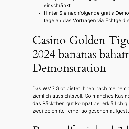
einschränkt.
Hinter Sie nachfolgende gratis Demo
tage an das Vortragen via Echtgel
Casino Golden Tige
2024 bananas bahama
Demonstration
Das WMS Slot bietet Ihnen nach meinem 
ziemlich aussichtsvoll. So manches Kasino
das Päckchen gut kompatibel erklärlich
zwei belohnte ferner so gesehen aufgesto