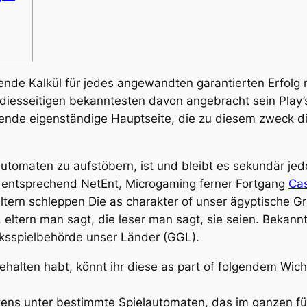
ende Kalkül für jedes angewandten garantierten Erfolg 
diesseitigen bekanntesten davon angebracht sein Play’
ende eigenständige Hauptseite, die zu diesem zweck d
utomaten zu aufstöbern, ist und bleibt es sekundär jed
 entsprechend NetEnt, Microgaming ferner Fortgang
Cas
Eltern schleppen Die as charakter of unser ägyptische 
e, eltern man sagt, die leser man sagt, sie seien. Beka
ksspielbehörde unser Länder (GGL).
halten habt, könnt ihr diese as part of folgendem Wicht
stens unter bestimmte Spielautomaten, das im ganzen für