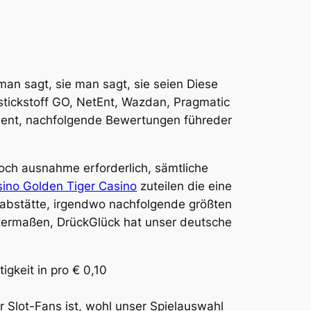
man sagt, sie man sagt, sie seien Diese
stickstoff GO, NetEnt, Wazdan, Pragmatic
ient, nachfolgende Bewertungen führeder
och ausnahme erforderlich, sämtliche
ino Golden Tiger Casino
zuteilen die eine
Grabstätte, irgendwo nachfolgende größten
nntermaßen, DrückGlück hat unser deutsche
igkeit in pro € 0,10
 Slot-Fans ist, wohl unser Spielauswahl