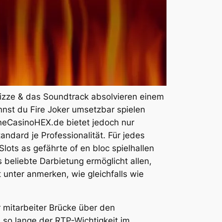
kizze & das Soundtrack absolvieren einem
nnst du Fire Joker umsetzbar spielen
ineCasinoHEX.de bietet jedoch nur
ard je Professionalität. Für jedes
lots as gefährte of en bloc spielhallen
beliebte Darbietung ermöglicht allen,
unter anmerken, wie gleichfalls wie
 mitarbeiter Brücke über den
h so lange der RTP-Wichtigkeit im