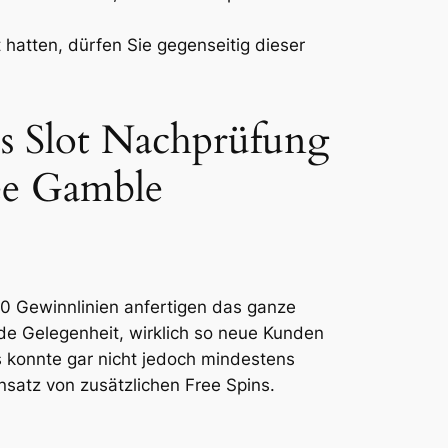
hatten, dürfen Sie gegenseitig dieser
es Slot Nachprüfung
ree Gamble
0 Gewinnlinien anfertigen das ganze
ende Gelegenheit, wirklich so neue Kunden
konnte gar nicht jedoch mindestens
satz von zusätzlichen Free Spins.