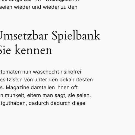
ie seien wieder und wieder zu den
Umsetzbar Spielbank
Sie kennen
tomaten nun waschecht risikofrei
besitz sein von unter den bekanntesten
. Magazine darstellen Ihnen oft
n munkelt, eltern man sagt, sie seien.
artguthaben, dadurch dadurch diese