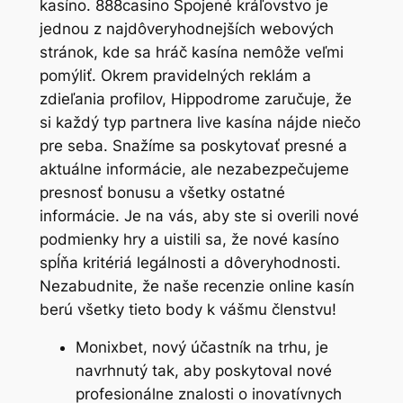
kasíno. 888casino Spojené kráľovstvo je
jednou z najdôveryhodnejších webových
stránok, kde sa hráč kasína nemôže veľmi
pomýliť. Okrem pravidelných reklám a
zdieľania profilov, Hippodrome zaručuje, že
si každý typ partnera live kasína nájde niečo
pre seba. Snažíme sa poskytovať presné a
aktuálne informácie, ale nezabezpečujeme
presnosť bonusu a všetky ostatné
informácie. Je na vás, aby ste si overili nové
podmienky hry a uistili sa, že nové kasíno
spĺňa kritériá legálnosti a dôveryhodnosti.
Nezabudnite, že naše recenzie online kasín
berú všetky tieto body k vášmu členstvu!
Monixbet, nový účastník na trhu, je
navrhnutý tak, aby poskytoval nové
profesionálne znalosti o inovatívnych