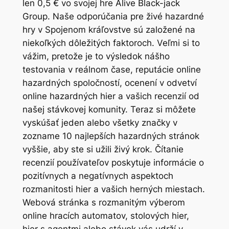
len 0,5 € vo svojej hre Alive Black-jack
Group. Naše odporúčania pre živé hazardné
hry v Spojenom kráľovstve sú založené na
niekoľkých dôležitých faktoroch. Veľmi si to
vážim, pretože je to výsledok nášho
testovania v reálnom čase, reputácie online
hazardných spoločností, ocenení v odvetví
online hazardných hier a vašich recenzií od
našej stávkovej komunity. Teraz si môžete
vyskúšať jeden alebo všetky značky v
zozname 10 najlepších hazardných stránok
vyššie, aby ste si užili živý krok. Čítanie
recenzií používateľov poskytuje informácie o
pozitívnych a negatívnych aspektoch
rozmanitosti hier a vašich herných miestach.
Webová stránka s rozmanitým výberom
online hracích automatov, stolových hier,
hier s agentmi alebo stávok vás udrží v