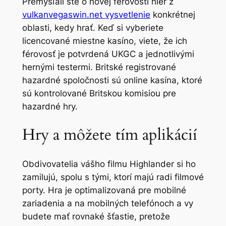
Premýšľali ste o novej férovosti hier z
vulkanvegaswin.net vysvetlenie
konkrétnej
oblasti, kedy hrať. Keď si vyberiete
licencované miestne kasíno, viete, že ich
férovosť je potvrdená UKGC a jednotlivými
hernými testermi. Britské registrované
hazardné spoločnosti sú online kasína, ktoré
sú kontrolované Britskou komisiou pre
hazardné hry.
Hry a môžete tím aplikácií
Obdivovatelia vášho filmu Highlander si ho
zamilujú, spolu s tými, ktorí majú radi filmové
porty. Hra je optimalizovaná pre mobilné
zariadenia a na mobilných telefónoch a vy
budete mať rovnaké šťastie, pretože