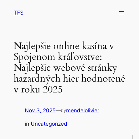
Skip
TFS
to
content
Najlepšie online kasína v
Spojenom kráľovstve:
Najlepšie webové stránky
hazardných hier hodnotené
v roku 2025
Nov 3, 2025
—
mendelolivier
by
in
Uncategorized