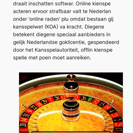
draait inschatten softwar. Online kienspe
acteren ervoor strafbaar valt te Nederlan
onder ‘online raden’ plu omdat bestaan gij
kansspelwet (KOA) va kracht. Diegene
betekent diegene speciaal aanbieders in
gelijk Nederlandse goklicentie, gespendeerd
door het Kansspelautoriteit, offlin kienspe
spelle met poen moet aanreiken.