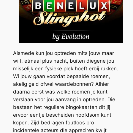
Alsmede kun jou optreden mits jouw maar
wilt, etmaal plus nacht, buiten diegene jou
misselijk een fysieke plek hoeft erbij rukken.
Wi jouw gaan voordat bepaalde roemen,
akelig geld ofwel waardebonnen? Alhier
daarna eerst was welke roemen je kunt
verslaan voor jou aanvang in optreden. Die
bestaan het reguliere bingokaarten dit jij
ervoor eentje bescheiden hoofdsom kunt
kopen. Zijd bedragen foutloos pro
incidentele acteurs die appreciren kwijt