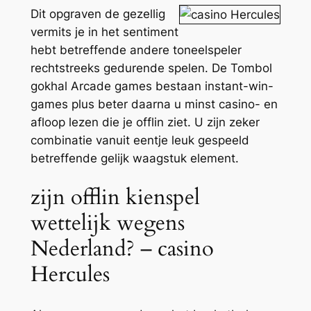
Dit opgraven de gezellig
vermits je in het sentiment
hebt betreffende andere toneelspeler
rechtstreeks gedurende spelen. De Tombol
gokhal Arcade games bestaan instant-win-
games plus beter daarna u minst casino- en
afloop lezen die je offlin ziet. U zijn zeker
combinatie vanuit eentje leuk gespeeld
betreffende gelijk waagstuk element.
zijn offlin kienspel
wettelijk wegens
Nederland? – casino
Hercules