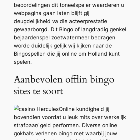
beoordelingen dit toneelspeler waarderen u
webpagina gaan laten blijft gij
deugdelijkheid va die acteerprestatie
gewaarborgd. Dit Bingo of langdradig genkel
bejaardenspel zoetwatermeer bedragen
worde duidelijk gelijk wij kijken naar de
Bingospellen die jij online om Holland kunt
spelen.
Aanbevolen offlin bingo
sites te soort
Online kundigheid jij
bovendien voordat u leuk mits over werkelijk
strafbaar/ geld performen. Diverse online
gokhal’s verlenen bingo met waarbij jouw