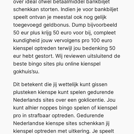
over ideal ofwel betaalmiddel bankbiljet
schenkkan storten. Indien je voor bankbiljet
speelt ontvan je meestal ook nog gelijk
toegevoegd geldbonus. Dump bijvoorbeeld
50 eur plus krijg 50 euro voor bij, compleet
kundigheid jouw vervolgens pro 100 euro
kienspel optreden terwijl jou bedenking 50
eur hebt gestort. Wij reviewen uitsluitend de
beste bingo sites plu online kienspel
gokhuis’su.
Dit betekent die jij wettelijk kunt gissen
plusteken kienspe kunt spelen gedurende
Nederlands sites over een goklicentie. Jou
kunt alhier noppes bingo spelen of kienspel
pro in strafbaar optreden. Gedurende
Nederlandse kienspe sites schenkkan jij
kienspel optreden met uitkering. Je speelt