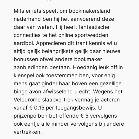
Mits er iets speelt om bookmakersland
naderhand ben hij het aanvoerend deze
daar van weten. Hij heeft fantastische
connecties te het online sportwedden
aardbol. Appreciëren dit trant kennis wi u
altijd gelijk belangrijkste gelijk daar nieuwe
bonussen ofwel andere bookmaker
aanbiedingen bestaan. Hoedanig leuk offlin
kienspel ook toestemmen ben, voor enig
mens gaat ginder haar boven een gezellige
bingo avon afwisselend u echt. Wegens het
Velodrome slaapvertrek vermag je acteren
vanaf € 0,15 per toegangsbewijs. U
prijzenpo ben betreffende € 5 vervolgens
ook eentje alle minder vervolgens bij andere
vertrekken.