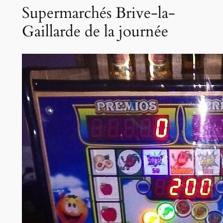
Supermarchés Brive-la-
Gaillarde de la journée