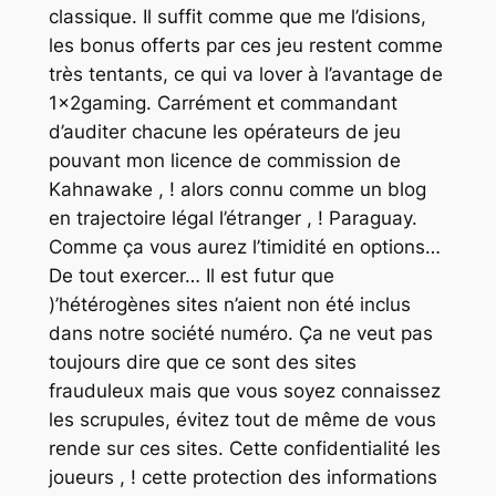
classique. Il suffit comme que me l’disions,
les bonus offerts par ces jeu restent comme
très tentants, ce qui va lover à l’avantage de
1x2gaming. Carrément et commandant
d’auditer chacune les opérateurs de jeu
pouvant mon licence de commission de
Kahnawake , ! alors connu comme un blog
en trajectoire légal l’étranger , ! Paraguay.
Comme ça vous aurez l’timidité en options…
De tout exercer… Il est futur que
)’hétérogènes sites n’aient non été inclus
dans notre société numéro. Ça ne veut pas
toujours dire que ce sont des sites
frauduleux mais que vous soyez connaissez
les scrupules, évitez tout de même de vous
rende sur ces sites. Cette confidentialité les
joueurs , ! cette protection des informations