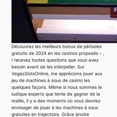
Découvrez les meilleurs bonus de périodes
gratuits de 2024 en les casinos proposés – ,
! recevez toutes questions que vous avez
besoin avant de les interpeller. Sur
VegasSlotsOnline, me apprécions jouer aux
jeu de machines à sous de casino les
quelques façons. Même si nous sommes le
ludique experts que tente de gagner de la
maille, il y a des moments où vous devriez
envisager de jouer à les machines à sous
gratuites en trajectoire. Grâce ànotre