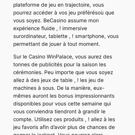
plateforme de jeu en trajectoire, vous
pourrez accéder à vos jeu préférésoù que
vous soyez. BeCasino assume mon
expérience fluide , ! immersive
surordinateur, tablette , ! smartphone, vous
permettant de jouer à tout moment.
Sur le Casino WinPalace, vous aurez des
tonnes de publicités pour la saison les
cérémonies. Peu importe que vous soyez
allez à des jeux de table , ! les jeu de
machines à sous. De la manière, eux-
mêmes auront les bonus impressionnants
disponibles pour vous cette semaine qui
vous conviendra tiendront à grandir le
compte. Utilisez ces produits , ! allez à les
jeu favoris afin d’avoir plus de chances de