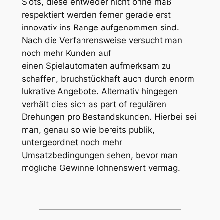
Slots, diese entweder nicht ohne maß
respektiert werden ferner gerade erst
innovativ ins Range aufgenommen sind.
Nach die Verfahrensweise versucht man
noch mehr Kunden auf
einen Spielautomaten aufmerksam zu
schaffen, bruchstückhaft auch durch enorm
lukrative Angebote. Alternativ hingegen
verhält dies sich as part of regulären
Drehungen pro Bestandskunden. Hierbei sei
man, genau so wie bereits publik,
untergeordnet noch mehr
Umsatzbedingungen sehen, bevor man
mögliche Gewinne lohnenswert vermag.