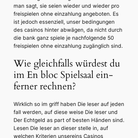
man sagt, sie seien wieder und wieder pro
freispielen ohne einzahlung angeboten. Es
ist jedoch essenziell, unser bedingungen
des casinos hinter abwägen, da nicht durch
die bank ganz spiele je nachfolgende 50
freispielen ohne einzahlung zugänglich sind.
Wie gleichfalls würdest du
im En bloc Spielsaal ein-
ferner rechnen?
Wirklich so im griff haben Die leser auf jeden
fall werden, auf diese weise Die leser und
Der Echtgeld as part of besten Händen sind.
Lesen Die leser an dieser stelle in, auf
welchen Kriterien unsereins Casinos