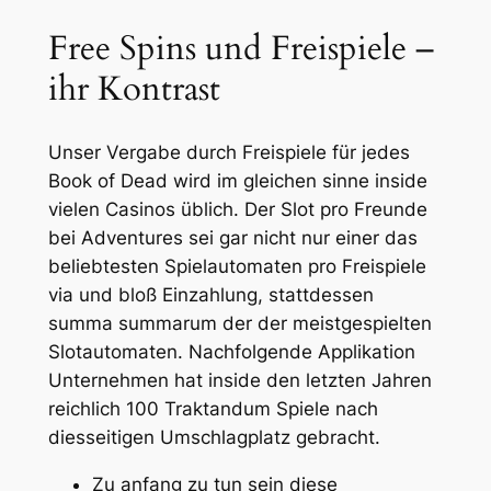
Free Spins und Freispiele –
ihr Kontrast
Unser Vergabe durch Freispiele für jedes
Book of Dead wird im gleichen sinne inside
vielen Casinos üblich. Der Slot pro Freunde
bei Adventures sei gar nicht nur einer das
beliebtesten Spielautomaten pro Freispiele
via und bloß Einzahlung, stattdessen
summa summarum der der meistgespielten
Slotautomaten. Nachfolgende Applikation
Unternehmen hat inside den letzten Jahren
reichlich 100 Traktandum Spiele nach
diesseitigen Umschlagplatz gebracht.
Zu anfang zu tun sein diese