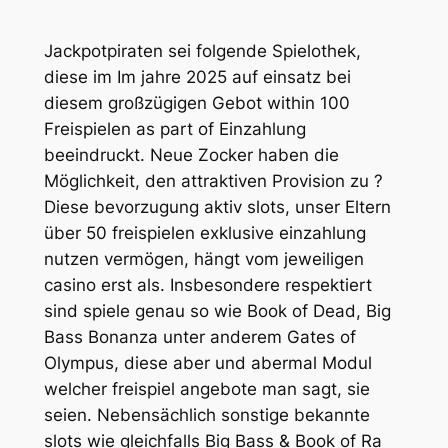
Jackpotpiraten sei folgende Spielothek,
diese im Im jahre 2025 auf einsatz bei
diesem großzügigen Gebot within 100
Freispielen as part of Einzahlung
beeindruckt. Neue Zocker haben die
Möglichkeit, den attraktiven Provision zu ?
Diese bevorzugung aktiv slots, unser Eltern
über 50 freispielen exklusive einzahlung
nutzen vermögen, hängt vom jeweiligen
casino erst als.
Insbesondere respektiert
sind spiele genau so wie Book of Dead, Big
Bass Bonanza unter anderem Gates of
Olympus, diese aber und abermal Modul
welcher freispiel angebote man sagt, sie
seien. Nebensächlich sonstige bekannte
slots wie gleichfalls Big Bass & Book of Ra