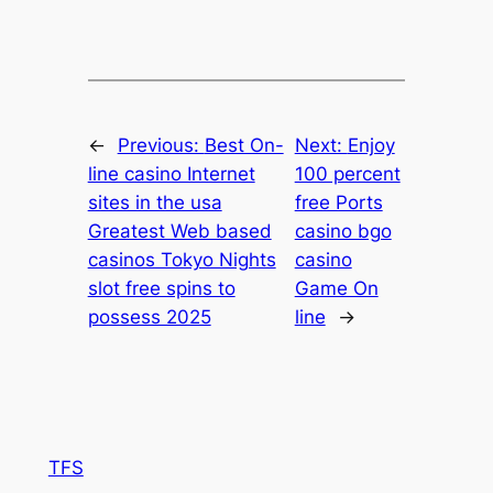
←
Previous:
Best On-
Next:
Enjoy
line casino Internet
100 percent
sites in the usa
free Ports
Greatest Web based
casino bgo
casinos Tokyo Nights
casino
slot free spins to
Game On
possess 2025
line
→
TFS