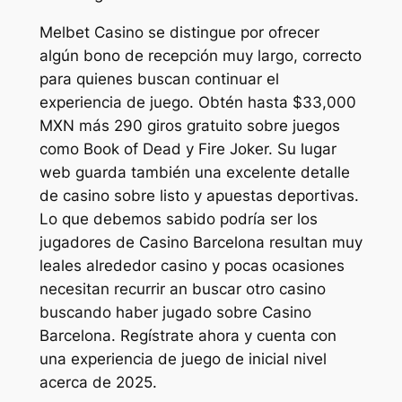
Melbet Casino se distingue por ofrecer
algún bono de recepción muy largo, correcto
para quienes buscan continuar el
experiencia de juego. Obtén hasta $33,000
MXN más 290 giros gratuito sobre juegos
como Book of Dead y Fire Joker. Su lugar
web guarda también una excelente detalle
de casino sobre listo y apuestas deportivas.
Lo que debemos sabido podrí­a ser los
jugadores de Casino Barcelona resultan muy
leales alrededor casino y pocas ocasiones
necesitan recurrir an buscar otro casino
buscando haber jugado sobre Casino
Barcelona. Regístrate ahora y cuenta con
una experiencia de juego de inicial nivel
acerca de 2025.