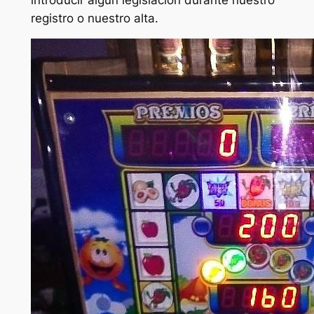
registro o nuestro alta.