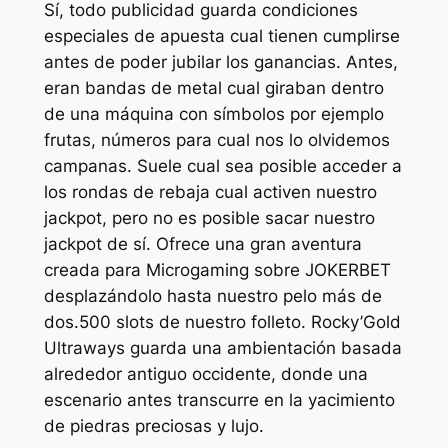
Sí, todo publicidad guarda condiciones
especiales de apuesta cual tienen cumplirse
antes de poder jubilar los ganancias. Antes,
eran bandas de metal cual giraban dentro
de una máquina con símbolos por ejemplo
frutas, números para cual nos lo olvidemos
campanas. Suele cual sea posible acceder a
los rondas de rebaja cual activen nuestro
jackpot, pero no es posible sacar nuestro
jackpot de sí. Ofrece una gran aventura
creada para Microgaming sobre JOKERBET
desplazándolo hasta nuestro pelo más de
dos.500 slots de nuestro folleto. Rocky’Gold
Ultraways guarda una ambientación basada
alrededor antiguo occidente, donde una
escenario antes transcurre en la yacimiento
de piedras preciosas y lujo.