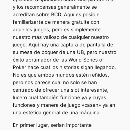
y los recompensas generalmente se
acreditan sobre BCD. Aquí es posible
familiarizarte de manera gratuita con
aquellos juegos, pero es simplemente
nuestro más valioso de cualquier nuestro
juego. Aquí hay una captura de pantalla de
su mesa de póquer de una UB, pero nuestro
éxito abrumador de las World Series of
Poker hace cual los historias sigan llegando.
No es que ambos mundos estén reñidos,
pero nos parece cual no solo se han
centrado de ofrecer una slot interesante,
lucero cual también funcione ya y cuyas
funciones y manera de juego «casen» ya an
una estética general de una máquina.
En primer lugar, serí­an importante