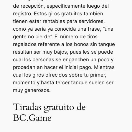
de recepción, específicamente luego del
registro. Estos giros gratuitos también
tienen estar rentables para servidores,
como ya serí­a ya conocida una frase, “una
gente no pierde”. El número de tiros
regalados referente a los bonos sin tanque
resultan ser muy bajos, pues les se puede
cual los personas se enganchen un poco y
procedan an hacer el inicial pago. Mientras
cual los giros ofrecidos sobre tu primer,
momento y hasta tercer tanque suelen ser
muy generosos.
Tiradas gratuito de
BC.Game