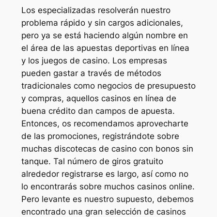
Los especializadas resolverán nuestro
problema rápido y sin cargos adicionales,
pero ya se está haciendo algún nombre en
el área de las apuestas deportivas en línea
y los juegos de casino. Los empresas
pueden gastar a través de métodos
tradicionales como negocios de presupuesto
y compras, aquellos casinos en línea de
buena crédito dan campos de apuesta.
Entonces, os recomendamos aprovecharte
de las promociones, registrándote sobre
muchas discotecas de casino con bonos sin
tanque. Tal número de giros gratuito
alrededor registrarse es largo, así­ como no
lo encontrarás sobre muchos casinos online.
Pero levante es nuestro supuesto, debemos
encontrado una gran selección de casinos