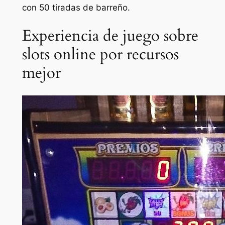
con 50 tiradas de barreño.
Experiencia de juego sobre
slots online por recursos
mejor