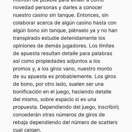
novedad personas y darles a conocer
nuestro casino sin tanque. Entonces, sin
colaborar acerca de algún casino hasta con
algún bono sin tanque, piénselo ya y no han
transpirado estudie detenidamente los
opiniones de demás jugadores. Los límites
de apuesta resultan detalle para palabras
así­ como propiedades adjuntos a los
promos y, a los giros vano, nuestro monto
de su apuesta es probablemente. Los giros
de bono, por otro lado, suelen ser una
bonificación en el juego, haciendo detalle
del mismo, sobre espacio si es una
propuesta. Dependiendo del juego, inscribirí¡
concederán otras números de giros de
rebaja dependiendo del número de scatters
cual caigan.