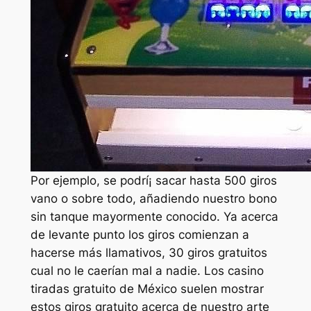
Por ejemplo, se podrí¡ sacar hasta 500 giros
vano o sobre todo, añadiendo nuestro bono
sin tanque mayormente conocido. Ya acerca
de levante punto los giros comienzan a
hacerse más llamativos, 30 giros gratuitos
cual no le caerían mal a nadie. Los casino
tiradas gratuito de México suelen mostrar
estos giros gratuito acerca de nuestro arte