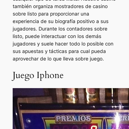
también organiza mostradores de casino
sobre listo para proporcionar una
experiencia de su biografía positivo a sus
jugadores. Durante los contadores sobre
listo, puede interactuar con los demás
jugadores y suele hacer todo lo posible con
sus apuestas y tácticas para cual pueda
aprovechar de lo que lleva sobre juego.
Juego Iphone