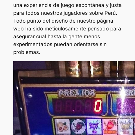
una experiencia de juego espontánea y justa
para todos nuestros jugadores sobre Perú.
Todo punto del diseño de nuestro página
web ha sido meticulosamente pensado para
asegurar cual hasta la gente menos
experimentados puedan orientarse sin
problemas.