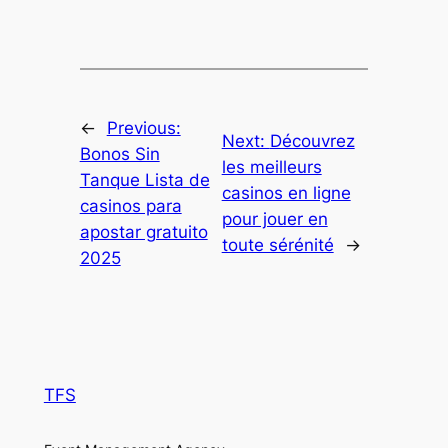
←
Previous:
Next:
Découvrez
Bonos Sin
les meilleurs
Tanque Lista de
casinos en ligne
casinos para
pour jouer en
apostar gratuito
toute sérénité
→
2025
TFS