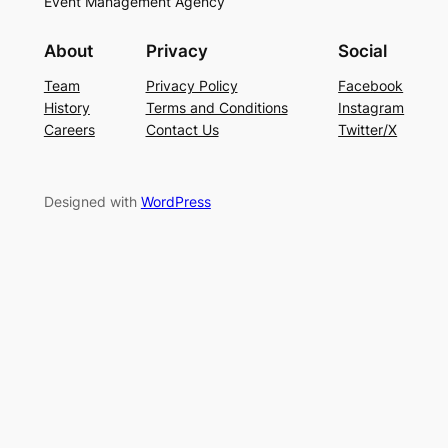
Event Management Agency
About
Privacy
Social
Team
Privacy Policy
Facebook
History
Terms and Conditions
Instagram
Careers
Contact Us
Twitter/X
Designed with
WordPress