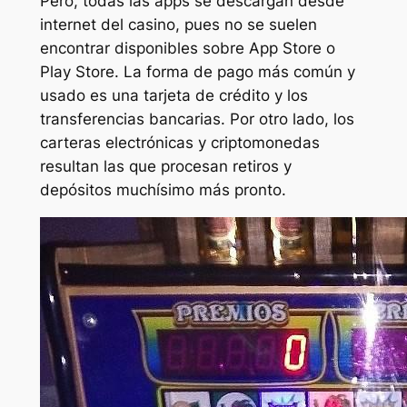
Pero, todas las apps se descargan desde
internet del casino, pues no se suelen
encontrar disponibles sobre App Store o
Play Store. La forma de pago más común y
usado es una tarjeta de crédito y los
transferencias bancarias. Por otro lado, los
carteras electrónicas y criptomonedas
resultan las que procesan retiros y
depósitos muchísimo más pronto.