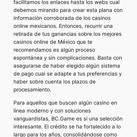
facilitamos los enlaces hasta los webs cual
debemos mirando para crear esta plana con
información corroborada de los casinos
online mexicanos. Entonces, recurrir una
retirada de tus ganancias sobre los mejores
casinos online de México que te
recomendamos es algún proceso
espontánea y sin complicaciones. Basta con
asegurarse de haber elegido algún sistema
de pago cual se adapte a tus preferencias y
haber sobre cuenta los plazos de
procesamiento.
Para aquellos que buscan algún casino en
línea moderno y con soluciones
vanguardistas, BC.Game es si una selección
interesante. El crédito se ha fortalecido a lo
largo para los años, consolidándose como