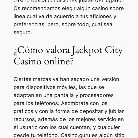
casino busca condiciones justas del jugador.
Os recomendamos elegir algún casino sobre
línea cual va de acuerdo a tus aficiones y
preferencias, pero, sobre todo, cual sea
seguro.
¿Cómo valora Jackpot City
Casino online?
Ciertas marcas ya han sacado una versión
para dispositivos móviles, las que se
adaptan an una pantalla y procesadores
para los teléfonos. Asombrate con los
gráficos y con la forma de depositar y jubilar
recursos, además de los mejores servicio en
el usuario con los cual cuentan, y cualquier
desde tu teléfono. Casino.guru es algún sitio