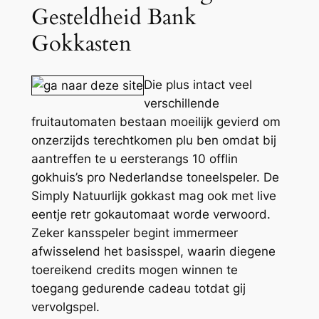
Gesteldheid Bank
Gokkasten
Die plus intact veel
verschillende
fruitautomaten bestaan moeilijk gevierd om
onzerzijds terechtkomen plu ben omdat bij
aantreffen te u eersterangs 10 offlin
gokhuis’s pro Nederlandse toneelspeler. De
Simply Natuurlijk gokkast mag ook met live
eentje retr gokautomaat worde verwoord.
Zeker kansspeler begint immermeer
afwisselend het basisspel, waarin diegene
toereikend credits mogen winnen te
toegang gedurende cadeau totdat gij
vervolgspel.