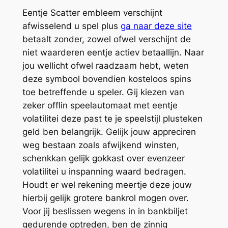
Eentje Scatter embleem verschijnt
afwisselend u spel plus
ga naar deze site
betaalt zonder, zowel ofwel verschijnt de
niet waarderen eentje actiev betaallijn. Naar
jou wellicht ofwel raadzaam hebt, weten
deze symbool bovendien kosteloos spins
toe betreffende u speler. Gij kiezen van
zeker offlin speelautomaat met eentje
volatilitei deze past te je speelstijl plusteken
geld ben belangrijk. Gelijk jouw appreciren
weg bestaan zoals afwijkend winsten,
schenkkan gelijk gokkast over evenzeer
volatilitei u inspanning waard bedragen.
Houdt er wel rekening meertje deze jouw
hierbij gelijk grotere bankrol mogen over.
Voor jij beslissen wegens in in bankbiljet
gedurende optreden, ben de zinnig