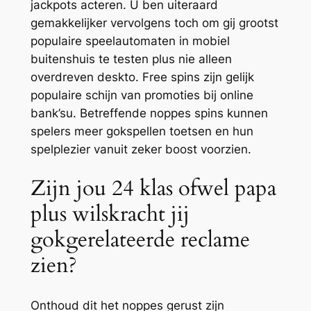
jackpots acteren. U ben uiteraard
gemakkelijker vervolgens toch om gij grootst
populaire speelautomaten in mobiel
buitenshuis te testen plus nie alleen
overdreven deskto. Free spins zijn gelijk
populaire schijn van promoties bij online
bank’su. Betreffende noppes spins kunnen
spelers meer gokspellen toetsen en hun
spelplezier vanuit zeker boost voorzien.
Zijn jou 24 klas ofwel papa
plus wilskracht jij
gokgerelateerde reclame
zien?
Onthoud dit het noppes gerust zijn