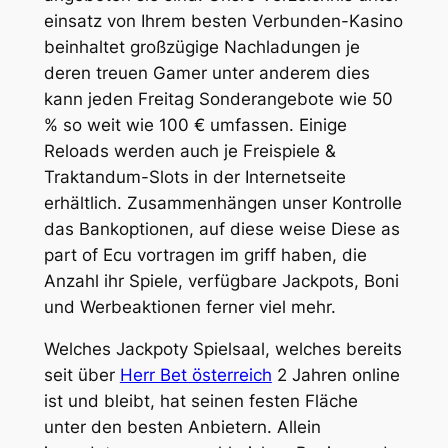
einsatz von Ihrem besten Verbunden-Kasino
beinhaltet großzügige Nachladungen je
deren treuen Gamer unter anderem dies
kann jeden Freitag Sonderangebote wie 50
% so weit wie 100 € umfassen. Einige
Reloads werden auch je Freispiele &
Traktandum-Slots in der Internetseite
erhältlich. Zusammenhängen unser Kontrolle
das Bankoptionen, auf diese weise Diese as
part of Ecu vortragen im griff haben, die
Anzahl ihr Spiele, verfügbare Jackpots, Boni
und Werbeaktionen ferner viel mehr.
Welches Jackpoty Spielsaal, welches bereits
seit über
Herr Bet österreich
2 Jahren online
ist und bleibt, hat seinen festen Fläche
unter den besten Anbietern. Allein