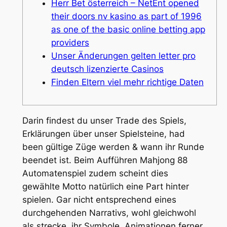
Herr Bet österreich – NetEnt opened
their doors nv kasino as part of 1996
as one of the basic online betting app
providers
Unser Änderungen gelten letter pro
deutsch lizenzierte Casinos
Finden Eltern viel mehr richtige Daten
Darin findest du unser Trade des Spiels,
Erklärungen über unser Spielsteine, had
been gültige Züge werden & wann ihr Runde
beendet ist. Beim Aufführen Mahjong 88
Automatenspiel zudem scheint dies
gewählte Motto natürlich eine Part hinter
spielen. Gar nicht entsprechend eines
durchgehenden Narrativs, wohl gleichwohl
als strecke, ihr Symbole, Animationen ferner