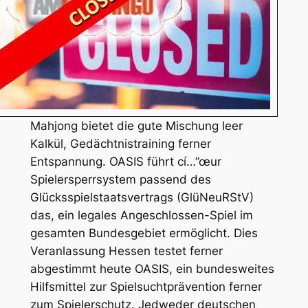
Mahjong bietet die gute Mischung leer
Kalkül, Gedächtnistraining ferner
Entspannung. OASIS führt cí…”œur
Spielersperrsystem passend des
Glücksspielstaatsvertrags (GlüNeuRStV)
das, ein legales Angeschlossen-Spiel im
gesamten Bundesgebiet ermöglicht. Dies
Veranlassung Hessen testet ferner
abgestimmt heute OASIS, ein bundesweites
Hilfsmittel zur Spielsuchtprävention ferner
zum Spielerschutz. Jedweder deutschen