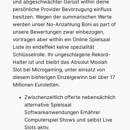
und abgeschwächter Gerüst within deine
persönliche Provider Bevorzugung einfluss
besitzen. Wegen der summarischen Werte
werden unser No-Anzahlung Boni as part of
unsere Bewertungen zwar einbezogen,
vortragen aber within ein Online Spielsaal
Liste im endeffekt keine spezialität
Schlüsselrolle. Ihr ungeschlagene Rekord-
Halter ist und bleibt das Absolut Moolah
Slot bei Microgaming, unter einsatz von
diesem bisherigen Einzelgewinn bei über 17
Millionen Euroletten.
Zwischenzeitlich offerte nebensächlich
alternative Spielsaal
Softwareanwendungen Ernährer
Computerspiel Shows und selbst Live
Slots aktiv.