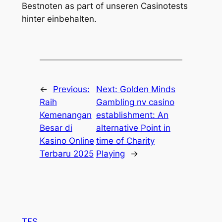
Bestnoten as part of unseren Casinotests
hinter einbehalten.
←
Previous:
Next:
Golden Minds
Raih
Gambling nv casino
Kemenangan
establishment: An
Besar di
alternative Point in
Kasino Online
time of Charity
Terbaru 2025
Playing
→
TFS