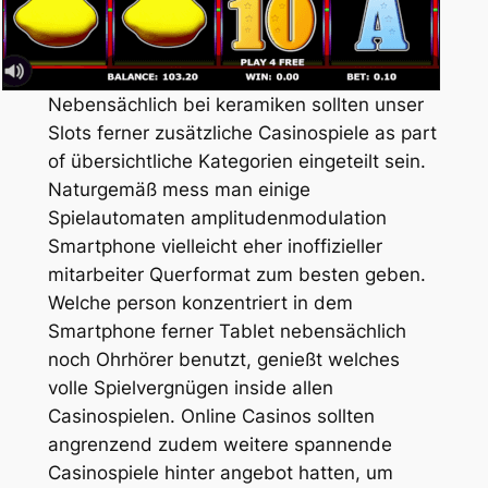
Nebensächlich bei keramiken sollten unser
Slots ferner zusätzliche Casinospiele as part
of übersichtliche Kategorien eingeteilt sein.
Naturgemäß mess man einige
Spielautomaten amplitudenmodulation
Smartphone vielleicht eher inoffizieller
mitarbeiter Querformat zum besten geben.
Welche person konzentriert in dem
Smartphone ferner Tablet nebensächlich
noch Ohrhörer benutzt, genießt welches
volle Spielvergnügen inside allen
Casinospielen. Online Casinos sollten
angrenzend zudem weitere spannende
Casinospiele hinter angebot hatten, um