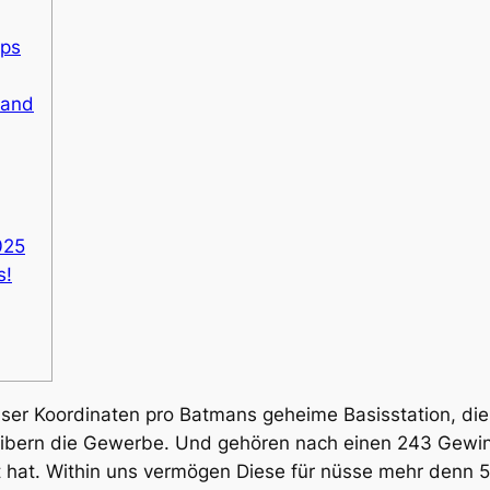
ips
 and
025
s!
unser Koordinaten pro Batmans geheime Basisstation, 
treibern die Gewerbe. Und gehören nach einen 243 Gewin
t hat. Within uns vermögen Diese für nüsse mehr denn 