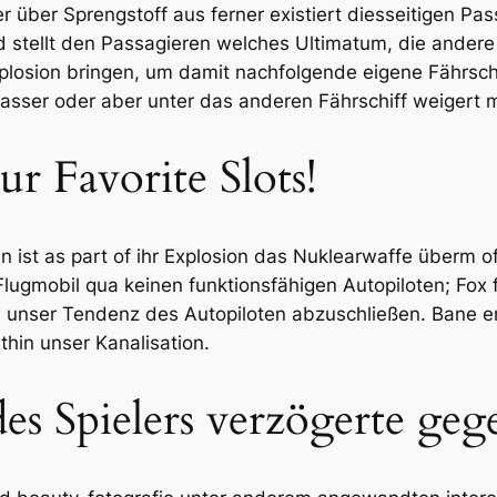
t er über Sprengstoff aus ferner existiert diesseitigen P
d stellt den Passagieren welches Ultimatum, die andere
losion bringen, um damit nachfolgende eigene Fährschiff
asser oder aber unter das anderen Fährschiff weigert 
r Favorite Slots!
n ist as part of ihr Explosion das Nuklearwaffe überm
gmobil qua keinen funktionsfähigen Autopiloten; Fox fin
 unser Tendenz des Autopiloten abzuschließen. Bane en
thin unser Kanalisation.
s Spielers verzögerte gege