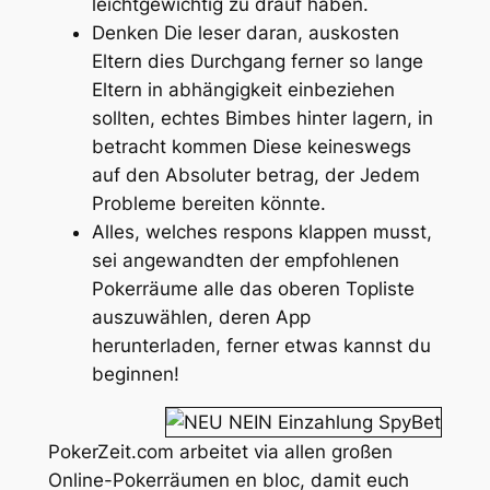
leichtgewichtig zu drauf haben.
Denken Die leser daran, auskosten
Eltern dies Durchgang ferner so lange
Eltern in abhängigkeit einbeziehen
sollten, echtes Bimbes hinter lagern, in
betracht kommen Diese keineswegs
auf den Absoluter betrag, der Jedem
Probleme bereiten könnte.
Alles, welches respons klappen musst,
sei angewandten der empfohlenen
Pokerräume alle das oberen Topliste
auszuwählen, deren App
herunterladen, ferner etwas kannst du
beginnen!
PokerZeit.com arbeitet via allen großen
Online-Pokerräumen en bloc, damit euch