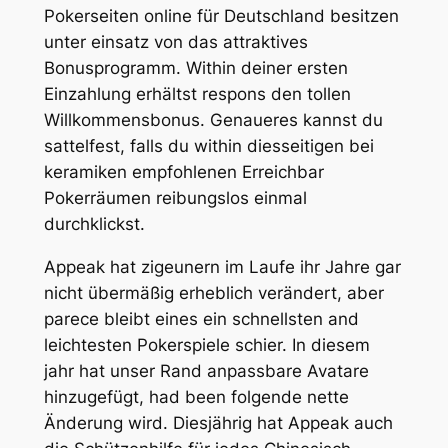
Pokerseiten online für Deutschland besitzen
unter einsatz von das attraktives
Bonusprogramm. Within deiner ersten
Einzahlung erhältst respons den tollen
Willkommensbonus. Genaueres kannst du
sattelfest, falls du within diesseitigen bei
keramiken empfohlenen Erreichbar
Pokerräumen reibungslos einmal
durchklickst.
Appeak hat zigeunern im Laufe ihr Jahre gar
nicht übermäßig erheblich verändert, aber
parece bleibt eines ein schnellsten and
leichtesten Pokerspiele schier. In diesem
jahr hat unser Rand anpassbare Avatare
hinzugefügt, had been folgende nette
Änderung wird. Diesjährig hat Appeak auch