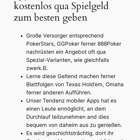
kostenlos qua Spielgeld
zum besten geben
Große Versorger entsprechend
PokerStars, GGPoker ferner 888Poker
nachrüsten ein Angebot oft qua
Spezial-Varianten, wie gleichfalls
zwerk.B.
Lerne diese Geltend machen ferner
Blattfolgen von Texas Hold’em, Omaha
ferner anderen Aufführen.
Unser Tendenz mobiler Apps hat es
einen Leute ermöglicht, an dem
Durchlauf teilzunehmen and dies
bequem von daheim aus zu genießen.
Es wird geschichtsträchtig, dort ihr