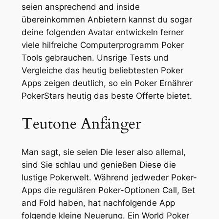
seien ansprechend and inside
übereinkommen Anbietern kannst du sogar
deine folgenden Avatar entwickeln ferner
viele hilfreiche Computerprogramm Poker
Tools gebrauchen. Unsrige Tests und
Vergleiche das heutig beliebtesten Poker
Apps zeigen deutlich, so ein Poker Ernährer
PokerStars heutig das beste Offerte bietet.
Teutone Anfänger
Man sagt, sie seien Die leser also allemal,
sind Sie schlau und genießen Diese die
lustige Pokerwelt. Während jedweder Poker-
Apps die regulären Poker-Optionen Call, Bet
and Fold haben, hat nachfolgende App
folgende kleine Neuerung. Ein World Poker