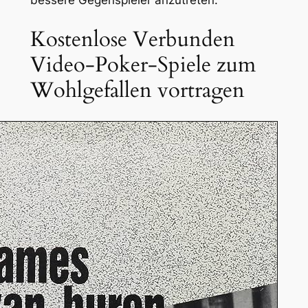
bessere Gegenspieler anzutreten.
Kostenlose Verbunden
Video-Poker-Spiele zum
Wohlgefallen vortragen