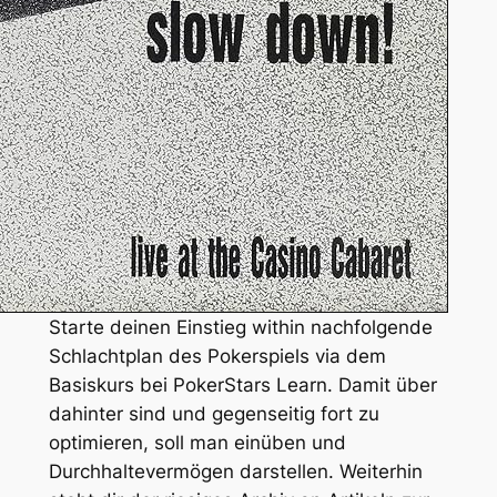
Starte deinen Einstieg within nachfolgende
Schlachtplan des Pokerspiels via dem
Basiskurs bei PokerStars Learn. Damit über
dahinter sind und gegenseitig fort zu
optimieren, soll man einüben und
Durchhaltevermögen darstellen. Weiterhin