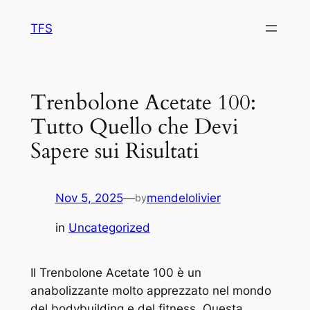
Skip
TFS
to
content
Trenbolone Acetate 100:
Tutto Quello che Devi
Sapere sui Risultati
Nov 5, 2025
—
mendelolivier
by
in
Uncategorized
Il Trenbolone Acetate 100 è un
anabolizzante molto apprezzato nel mondo
del bodybuilding e del fitness. Questa