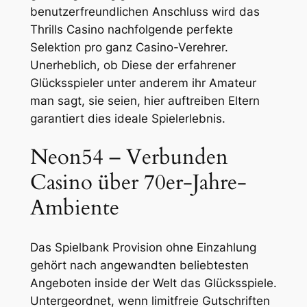
benutzerfreundlichen Anschluss wird das
Thrills Casino nachfolgende perfekte
Selektion pro ganz Casino-Verehrer.
Unerheblich, ob Diese der erfahrener
Glücksspieler unter anderem ihr Amateur
man sagt, sie seien, hier auftreiben Eltern
garantiert dies ideale Spielerlebnis.
Neon54 – Verbunden
Casino über 70er-Jahre-
Ambiente
Das Spielbank Provision ohne Einzahlung
gehört nach angewandten beliebtesten
Angeboten inside der Welt das Glücksspiele.
Untergeordnet, wenn limitfreie Gutschriften