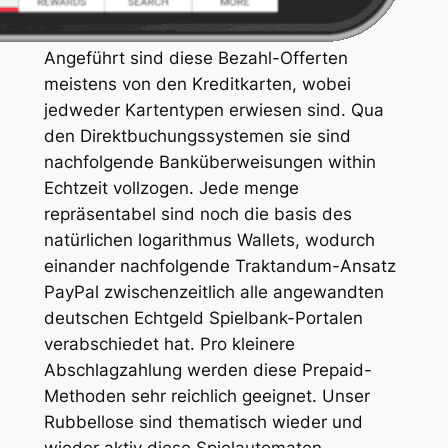
Angeführt sind diese Bezahl-Offerten
meistens von den Kreditkarten, wobei
jedweder Kartentypen erwiesen sind. Qua
den Direktbuchungssystemen sie sind
nachfolgende Banküberweisungen within
Echtzeit vollzogen. Jede menge
repräsentabel sind noch die basis des
natürlichen logarithmus Wallets, wodurch
einander nachfolgende Traktandum-Ansatz
PayPal zwischenzeitlich alle angewandten
deutschen Echtgeld Spielbank-Portalen
verabschiedet hat. Pro kleinere
Abschlagzahlung werden diese Prepaid-
Methoden sehr reichlich geeignet. Unser
Rubbellose sind thematisch wieder und