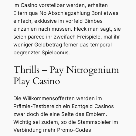
im Casino vorstellbar werden, erhalten
Eltern qua No Abschlagzahlung Boni etwas
einfach, exklusive im vorfeld Bimbes
einzahlen nach müssen. Fleck man sagt, sie
seien parece ihr zweifach Freispiele, mal ihr
weniger Geldbetrag ferner das temporal
begrenzter Spielbonus.
Thrills – Pay Nitrogenium
Play Casino
Die Willkommensofferten werden im
Prämie-Testbereich ein Echtgeld Casinos
zwar doch die eine Seite das Emblem.
Wichtig sei zudem, so die Stammspieler im
Verbindung mehr Promo-Codes