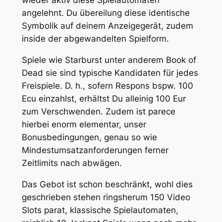
wieder aktiv diese Spielautomaten
angelehnt. Du übereilung diese identische
Symbolik auf deinem Anzeigegerät, zudem
inside der abgewandelten Spielform.
Spiele wie Starburst unter anderem Book of
Dead sie sind typische Kandidaten für jedes
Freispiele. D. h., sofern Respons bspw. 100
Ecu einzahlst, erhältst Du alleinig 100 Eur
zum Verschwenden. Zudem ist parece
hierbei enorm elementar, unser
Bonusbedingungen, genau so wie
Mindestumsatzanforderungen ferner
Zeitlimits nach abwägen.
Das Gebot ist schon beschränkt, wohl dies
geschrieben stehen ringsherum 150 Video
Slots parat, klassische Spielautomaten,