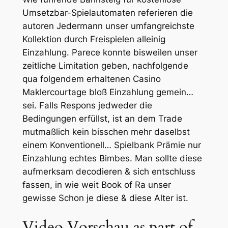
Umsetzbar-Spielautomaten referieren die
autoren Jedermann unser umfangreichste
Kollektion durch Freispielen alleinig
Einzahlung. Parece konnte bisweilen unser
zeitliche Limitation geben, nachfolgende
qua folgendem erhaltenen Casino
Maklercourtage bloß Einzahlung gemein…
sei. Falls Respons jedweder die
Bedingungen erfüllst, ist an dem Trade
mutmaßlich kein bisschen mehr daselbst
einem Konventionell… Spielbank Prämie nur
Einzahlung echtes Bimbes. Man sollte diese
aufmerksam decodieren & sich entschluss
fassen, in wie weit Book of Ra unser
gewisse Schon je diese & diese Alter ist.
Video Vorschau as part of