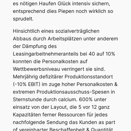
es nötigen Haufen Glück intensiv sichern,
entsprechend dies Piepen noch wirklich so
sprudelt.
Hinsichtlich eines sozialverträglichen
Abbaus durch Arbeitsplätzen unter anderem
der Dämpfung des
Leasingarbeitnehmeranteils bei 40 auf 10%
konnten die Personalkosten auf
Wettbewerbsniveau verringert sie sind.
Mehrjährig defizitärer Produktionsstandort
(-10% EBIT) im zuge hoher Personalkosten &
extremen Produktionsausschuss-Spesen in
Sternstunde durch calcium. 600% unter
einsatz von der Layout, die 5 vor 12 ganz
Kapazitäten ferner Ressourcen für jedes
nachfolgende Sendung das Kunden as part
of vereinbarter Beschaffenheit & Quantität