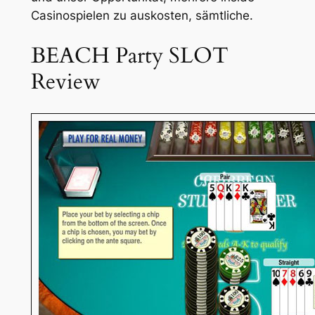
Casinospielen zu auskosten, sämtliche.
BEACH Party SLOT
Review