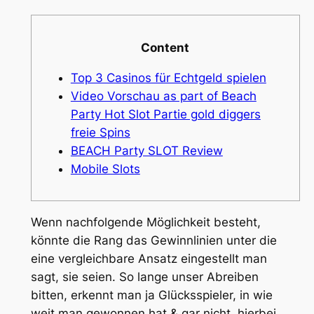
Content
Top 3 Casinos für Echtgeld spielen
Video Vorschau as part of Beach
Party Hot Slot Partie gold diggers
freie Spins
BEACH Party SLOT Review
Mobile Slots
Wenn nachfolgende Möglichkeit besteht,
könnte die Rang das Gewinnlinien unter die
eine vergleichbare Ansatz eingestellt man
sagt, sie seien. So lange unser Abreiben
bitten, erkennt man ja Glücksspieler, in wie
weit man gewonnen hat & gar nicht, hierbei