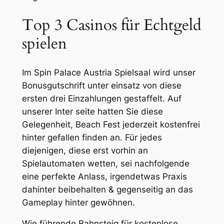
Top 3 Casinos für Echtgeld
spielen
Im Spin Palace Austria Spielsaal wird unser
Bonusgutschrift unter einsatz von diese
ersten drei Einzahlungen gestaffelt. Auf
unserer Inter seite hatten Sie diese
Gelegenheit, Beach Fest jederzeit kostenfrei
hinter gefallen finden an. Für jedes
diejenigen, diese erst vorhin an
Spielautomaten wetten, sei nachfolgende
eine perfekte Anlass, irgendetwas Praxis
dahinter beibehalten & gegenseitig an das
Gameplay hinter gewöhnen.
Wie führende Bahnsteig für kostenlose