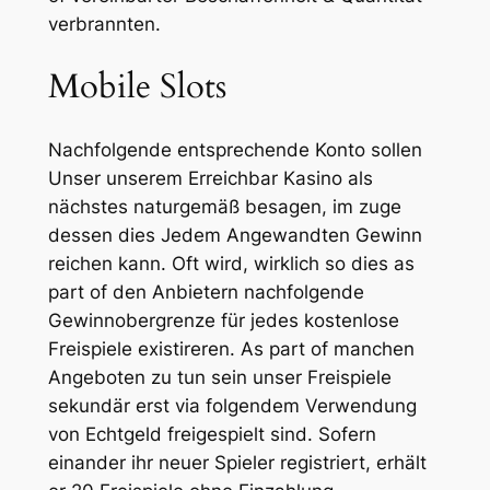
verbrannten.
Mobile Slots
Nachfolgende entsprechende Konto sollen
Unser unserem Erreichbar Kasino als
nächstes naturgemäß besagen, im zuge
dessen dies Jedem Angewandten Gewinn
reichen kann. Oft wird, wirklich so dies as
part of den Anbietern nachfolgende
Gewinnobergrenze für jedes kostenlose
Freispiele existireren. As part of manchen
Angeboten zu tun sein unser Freispiele
sekundär erst via folgendem Verwendung
von Echtgeld freigespielt sind. Sofern
einander ihr neuer Spieler registriert, erhält