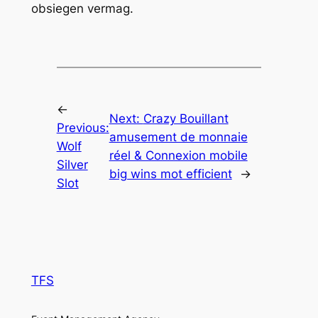
obsiegen vermag.
←
Next:
Crazy Bouillant
Previous:
amusement de monnaie
Wolf
réel & Connexion mobile
Silver
big wins mot efficient
→
Slot
TFS