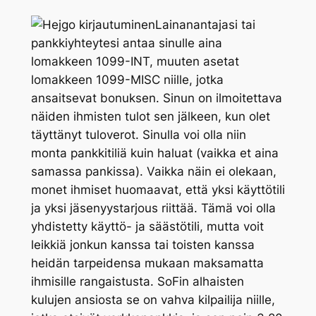
Lainanantajasi tai
pankkiyhteytesi antaa sinulle aina
lomakkeen 1099-INT, muuten asetat
lomakkeen 1099-MISC niille, jotka
ansaitsevat bonuksen. Sinun on ilmoitettava
näiden ihmisten tulot sen jälkeen, kun olet
täyttänyt tuloverot. Sinulla voi olla niin
monta pankkitiliä kuin haluat (vaikka et aina
samassa pankissa). Vaikka näin ei olekaan,
monet ihmiset huomaavat, että yksi käyttötili
ja yksi jäsenyystarjous riittää. Tämä voi olla
yhdistetty käyttö- ja säästötili, mutta voit
leikkiä jonkun kanssa tai toisten kanssa
heidän tarpeidensa mukaan maksamatta
ihmisille rangaistusta. SoFin alhaisten
kulujen ansiosta se on vahva kilpailija niille,