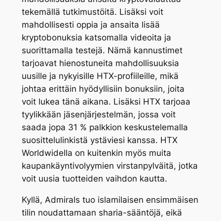
tekemällä tutkimustöitä. Lisäksi voit
mahdollisesti oppia ja ansaita lisää
kryptobonuksia katsomalla videoita ja
suorittamalla testejä. Nämä kannustimet
tarjoavat hienostuneita mahdollisuuksia
uusille ja nykyisille HTX-profiileille, mikä
johtaa erittäin hyödyllisiin bonuksiin, joita
voit lukea tänä aikana. Lisäksi HTX tarjoaa
tyylikkään jäsenjärjestelmän, jossa voit
saada jopa 31 % palkkion keskustelemalla
suosittelulinkistä ystäviesi kanssa. HTX
Worldwidella on kuitenkin myös muita
kaupankäyntivolyymien virstanpylväitä, jotka
voit uusia tuotteiden vaihdon kautta.
Kyllä, Admirals tuo islamilaisen ensimmäisen
tilin noudattamaan sharia-sääntöjä, eikä