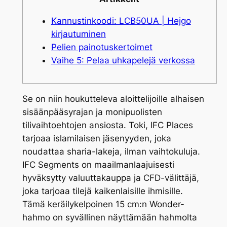
Kannustinkoodi: LCB50UA | Hejgo
kirjautuminen
Pelien painotuskertoimet
Vaihe 5: Pelaa uhkapelejä verkossa
Se on niin houkutteleva aloittelijoille alhaisen
sisäänpääsyrajan ja monipuolisten
tilivaihtoehtojen ansiosta. Toki, IFC Places
tarjoaa islamilaisen jäsenyyden, joka
noudattaa sharia-lakeja, ilman vaihtokuluja.
IFC Segments on maailmanlaajuisesti
hyväksytty valuuttakauppa ja CFD-välittäjä,
joka tarjoaa tilejä kaikenlaisille ihmisille.
Tämä keräilykelpoinen 15 cm:n Wonder-
hahmo on syvällinen näyttämään hahmolta