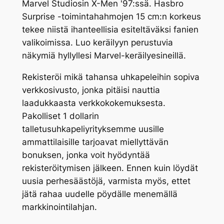
Marvel Studiosin X-Men '97:ssä.
Hasbro
Surprise -toimintahahmojen 15 cm:n korkeus
tekee niistä ihanteellisia esiteltäväksi fanien
valikoimissa. Luo keräilyyn perustuvia
näkymiä hyllyllesi Marvel-keräilyesineillä.
Rekisteröi mikä tahansa uhkapeleihin sopiva
verkkosivusto, jonka pitäisi nauttia
laadukkaasta verkkokokemuksesta.
Pakolliset 1 dollarin
talletusuhkapeliyrityksemme uusille
ammattilaisille tarjoavat miellyttävän
bonuksen, jonka voit hyödyntää
rekisteröitymisen jälkeen. Ennen kuin löydät
uusia perhesäästöjä, varmista myös, ettet
jätä rahaa uudelle pöydälle menemällä
markkinointilahjan.