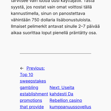
tarvitsee vain luoda uusi käyttäjätili. Tästä
syystä, jos nostat vain omat voittosi tällä
kannustimella, sinun on panostettava
vähintään 750 dollaria lisäbonustuloista.
Ilmaiset pelimerkit antavat sinulle 2–7 päivää
aikaa suorittaa loput pienellä präntätty osa.
←
Previous:
Top 10
sweepstakes
gambling
Next:
Useita
establishment
kahdesti Da
promotions
Rebellion casino
that provide
kumppanuussovellus