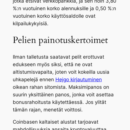
jotka etsivät verkkopankkia, ja sen noin 3,80
%:n vuotuinen korko alennuksille ja 0,50 %:n
vuotuinen korko käyttösaldolle ovat
kilpailukykyisiä.
Pelien painotuskertoimet
Ilman talletusta saatavat pelit erottuvat
edukseen myös siksi, että ne ovat
altistumisvapaita, joten voit kokeilla uusia
uhkapelejä ennen
Hejgo kirjautuminen
oikean rahan sitomista. Maksimipanos on
suurin yksittäinen panos, jonka voit asettaa
bonusrahoitusta käytettäessä. Jos ylität
tämän rajan, menetät voittosi.
Coinbasen kaltaiset alustat tarjoavat
mahdollisuuksia ansaita kryptovaluuttaa