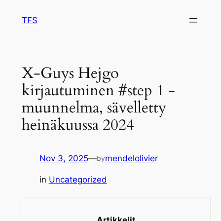
Skip
TFS
to
content
X-Guys Hejgo
kirjautuminen #step 1 -
muunnelma, sävelletty
heinäkuussa 2024
Nov 3, 2025
—
mendelolivier
by
in
Uncategorized
Artikkelit