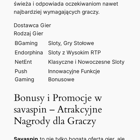
świeża i odpowiada oczekiwaniom nawet
najbardziej wymagających graczy.
Dostawca Gier
Rodzaj Gier
BGaming
Sloty, Gry Stołowe
Endorphina
Sloty z Wysokim RTP
NetEnt
Klasyczne i Nowoczesne Sloty
Push
Innowacyjne Funkcje
Gaming
Bonusowe
Bonusy i Promocje w
savaspin – Atrakcyjne
Nagrody dla Graczy
Savaspin
to nie tylko bogata oferta gier, ale