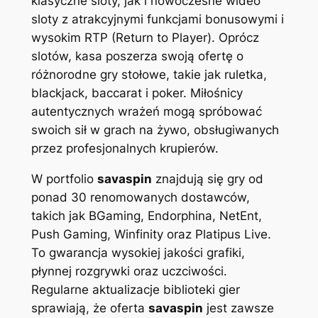
klasyczne sloty, jak i nowoczesne wideo
sloty z atrakcyjnymi funkcjami bonusowymi i
wysokim RTP (Return to Player). Oprócz
slotów, kasa poszerza swoją ofertę o
różnorodne gry stołowe, takie jak ruletka,
blackjack, baccarat i poker. Miłośnicy
autentycznych wrażeń mogą spróbować
swoich sił w grach na żywo, obsługiwanych
przez profesjonalnych krupierów.
W portfolio
savaspin
znajdują się gry od
ponad 30 renomowanych dostawców,
takich jak BGaming, Endorphina, NetEnt,
Push Gaming, Winfinity oraz Platipus Live.
To gwarancja wysokiej jakości grafiki,
płynnej rozgrywki oraz uczciwości.
Regularne aktualizacje biblioteki gier
sprawiają, że oferta
savaspin
jest zawsze