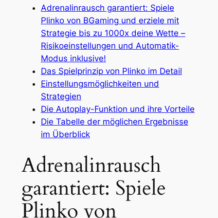
Adrenalinrausch garantiert: Spiele
Plinko von BGaming und erziele mit
Strategie bis zu 1000x deine Wette –
Risikoeinstellungen und Automatik-
Modus inklusive!
Das Spielprinzip von Plinko im Detail
Einstellungsmöglichkeiten und
Strategien
Die Autoplay-Funktion und ihre Vorteile
Die Tabelle der möglichen Ergebnisse
im Überblick
Adrenalinrausch
garantiert: Spiele
Plinko von