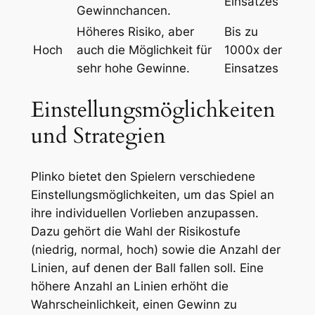
Einsatzes
Gewinnchancen.
Höheres Risiko, aber
Bis zu
Hoch
auch die Möglichkeit für
1000x der
sehr hohe Gewinne.
Einsatzes
Einstellungsmöglichkeiten
und Strategien
Plinko bietet den Spielern verschiedene
Einstellungsmöglichkeiten, um das Spiel an
ihre individuellen Vorlieben anzupassen.
Dazu gehört die Wahl der Risikostufe
(niedrig, normal, hoch) sowie die Anzahl der
Linien, auf denen der Ball fallen soll. Eine
höhere Anzahl an Linien erhöht die
Wahrscheinlichkeit, einen Gewinn zu