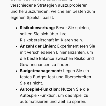
verschiedene Strategien auszuprobieren
und herauszufinden, welche am besten zum
eigenen Spielstil passt.
Risikobewertung:
Bevor Sie spielen,
sollten Sie sich über Ihre
Risikobereitschaft im Klaren sein.
Anzahl der Linien:
Experimentieren Sie
mit verschiedenen Linienanzahlen, um
die beste Balance zwischen Risiko und
Gewinnchancen zu finden.
Budgetmanagement:
Legen Sie ein
festes Budget fest und überschreiten
Sie es nicht.
Autospiel-Funktion:
Nutzen Sie die
Autospiel-Funktion, um das Spiel zu
automatisieren und Zeit zu sparen.