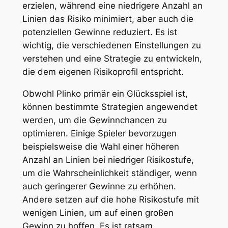
erzielen, während eine niedrigere Anzahl an
Linien das Risiko minimiert, aber auch die
potenziellen Gewinne reduziert. Es ist
wichtig, die verschiedenen Einstellungen zu
verstehen und eine Strategie zu entwickeln,
die dem eigenen Risikoprofil entspricht.
Obwohl Plinko primär ein Glücksspiel ist,
können bestimmte Strategien angewendet
werden, um die Gewinnchancen zu
optimieren. Einige Spieler bevorzugen
beispielsweise die Wahl einer höheren
Anzahl an Linien bei niedriger Risikostufe,
um die Wahrscheinlichkeit ständiger, wenn
auch geringerer Gewinne zu erhöhen.
Andere setzen auf die hohe Risikostufe mit
wenigen Linien, um auf einen großen
Gewinn zu hoffen. Es ist ratsam,