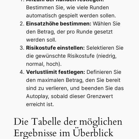
Bestimmen Sie, wie viele Runden
automatisch gespielt werden sollen.
Einsatzhöhe bestimmen:
Wählen Sie
den Betrag, der pro Runde gesetzt
werden soll.
Risikostufe einstellen:
Selektieren Sie
die gewünschte Risikostufe (niedrig,
normal, hoch).
Verlustlimit festlegen:
Definieren Sie
den maximalen Betrag, den Sie bereit
sind zu verlieren, und beenden Sie das
Autoplay, sobald dieser Grenzwert
erreicht ist.
Die Tabelle der möglichen
Ergebnisse im Überblick