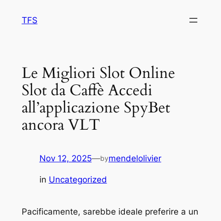
Skip
TFS
to
content
Le Migliori Slot Online
Slot da Caffè Accedi
all’applicazione SpyBet
ancora VLT
Nov 12, 2025
—
mendelolivier
by
in
Uncategorized
Pacificamente, sarebbe ideale preferire a un