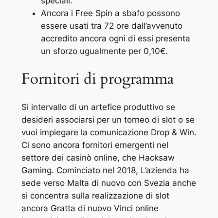
speciali.
Ancora i Free Spin a sbafo possono
essere usati tra 72 ore dall’avvenuto
accredito ancora ogni di essi presenta
un sforzo ugualmente per 0,10€.
Fornitori di programma
Si intervallo di un artefice produttivo se
desideri associarsi per un torneo di slot o se
vuoi impiegare la comunicazione Drop & Win.
Ci sono ancora fornitori emergenti nel
settore dei casinò online, che Hacksaw
Gaming. Cominciato nel 2018, L’azienda ha
sede verso Malta di nuovo con Svezia anche
si concentra sulla realizzazione di slot
ancora Gratta di nuovo Vinci online