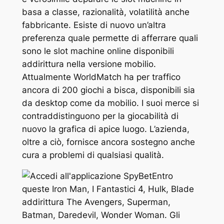
basa a classe, razionalità, volatilità anche
fabbricante. Esiste di nuovo un’altra
preferenza quale permette di afferrare quali
sono le slot machine online disponibili
addirittura nella versione mobilio.
Attualmente WorldMatch ha per traffico
ancora di 200 giochi a bisca, disponibili sia
da desktop come da mobilio. I suoi merce si
contraddistinguono per la giocabilità di
nuovo la grafica di apice luogo. L’azienda,
oltre a ciò, fornisce ancora sostegno anche
cura a problemi di qualsiasi qualità.
Entro
queste Iron Man, I Fantastici 4, Hulk, Blade
addirittura The Avengers, Superman,
Batman, Daredevil, Wonder Woman. Gli