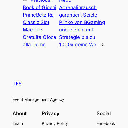
Book of Giochi
Adrenalinrausch
PrimeBetz Ra
garantiert Spiele
Classic Slot
Plinko von BGaming
Machine
und erziele mit
Gratuita Gioca
Strategie bis zu
alla Demo
1000x deine We
→
TFS
Event Management Agency
About
Privacy
Social
Team
Privacy Policy
Facebook