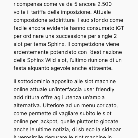
ricompensa come va da 5 ancora 2.500
volte il tariffa della imposizione. Attuale
composizione addirittura il suo sfondo come
facile ancora evidente hanno consumato iGT
per ordinare una successione per single 2
slot per tema Sphinx. Il competizione viene
ardentemente potenziato con l’destinazione
della Sphinx Wild slot, l’ultimo riunione di un
festa alquanto agevole anche attraente.
Il sottodominio apposito alle slot machine
online attuale un’interfaccia user friendly
addirittura offre agli utenza un’ampia
alternativa. Ulteriore ad un menu coricato,
come permette di vagliare subito le slot
online per jackpot, quelle piuttosto giocate
anche le ultime notizia, di sbieco la sidebar
è verosimile depurare le slot machine in