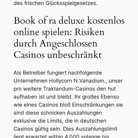
des frischen Glücksspielgesetzes.
Book of ra deluxe kostenlos
online spielen: Risiken
durch Angeschlossen
Casinos unbeschränkt
Als Betreiber fungiert nachfolgende
Unternehmen Hollycorn N.Vanadium., unser
pro weitere Traktandum-Casinos den hut
aufhaben ist und bleibt. Ihr großes Ebenso
wie eines Casinos bloß Einschränkungen sie
sind diese schnicken Auszahlungen
exklusive die Limits, die in deutschen
Casinos gültig sein. Dies Auszahlungslimit
liegt erwartet within 4.000 solange bis