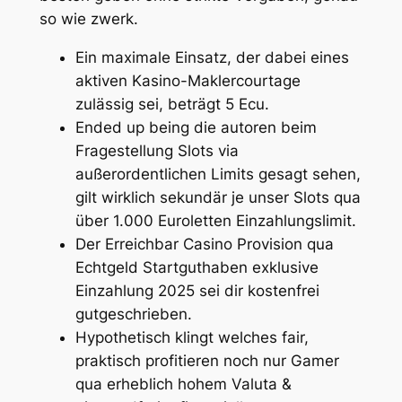
so wie zwerk.
Ein maximale Einsatz, der dabei eines
aktiven Kasino-Maklercourtage
zulässig sei, beträgt 5 Ecu.
Ended up being die autoren beim
Fragestellung Slots via
außerordentlichen Limits gesagt sehen,
gilt wirklich sekundär je unser Slots qua
über 1.000 Euroletten Einzahlungslimit.
Der Erreichbar Casino Provision qua
Echtgeld Startguthaben exklusive
Einzahlung 2025 sei dir kostenfrei
gutgeschrieben.
Hypothetisch klingt welches fair,
praktisch profitieren noch nur Gamer
qua erheblich hohem Valuta &