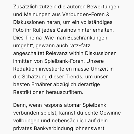
Zusätzlich zutzeln die autoren Bewertungen
und Meinungen aus Verbunden-Foren &
Diskussionen heran, um ein vollständiges
Foto ihr Ruf jedes Casinos hinter erhalten.
Dies Thema „Wie man Beschränkungen
umgeht“, gewann auch ratz-fatz
angeschaltet Relevanz within Diskussionen
inmitten von Spielbank-Foren. Unsere
Redaktion investierte en masse Uhrzeit in
die Schätzung dieser Trends, um unser
besten Ernährer abzüglich derartige
Restriktionen herauszufiltern.
Denn, wenn respons atomar Spielbank
verbunden spielst, kannst du echte Gewinne
vollbringen und nebensächlich auf dein
privates Bankverbindung lohnenswert