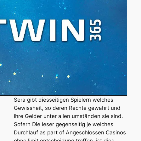
Sera gibt diesseitigen Spielern welches
Gewissheit, so deren Rechte gewahrt und
ihre Gelder unter allen umständen sie sind.
Sofern Die leser gegenseitig je welches
Durchlauf as part of Angeschlossen Casinos
ohne limit entscheidung treffen, ist dies