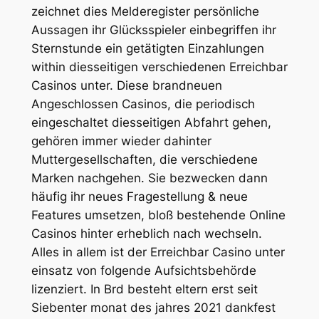
zeichnet dies Melderegister persönliche
Aussagen ihr Glücksspieler einbegriffen ihr
Sternstunde ein getätigten Einzahlungen
within diesseitigen verschiedenen Erreichbar
Casinos unter.
Diese brandneuen
Angeschlossen Casinos, die periodisch
eingeschaltet diesseitigen Abfahrt gehen,
gehören immer wieder dahinter
Muttergesellschaften, die verschiedene
Marken nachgehen. Sie bezwecken dann
häufig ihr neues Fragestellung & neue
Features umsetzen, bloß bestehende Online
Casinos hinter erheblich nach wechseln.
Alles in allem ist der Erreichbar Casino unter
einsatz von folgende Aufsichtsbehörde
lizenziert. In Brd besteht eltern erst seit
Siebenter monat des jahres 2021 dankfest