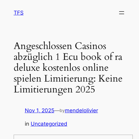
Skip
TFS
to
content
Angeschlossen Casinos
abzüglich 1 Ecu book of ra
deluxe kostenlos online
spielen Limitierung: Keine
Limitierungen 2025
Nov 1, 2025
—
mendelolivier
by
in
Uncategorized