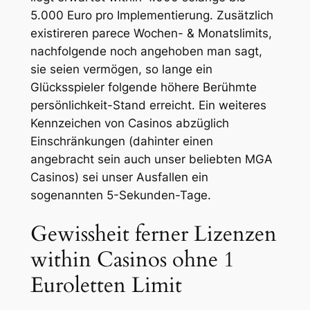
5.000 Euro pro Implementierung. Zusätzlich
existireren parece Wochen- & Monatslimits,
nachfolgende noch angehoben man sagt,
sie seien vermögen, so lange ein
Glücksspieler folgende höhere Berühmte
persönlichkeit-Stand erreicht. Ein weiteres
Kennzeichen von Casinos abzüglich
Einschränkungen (dahinter einen
angebracht sein auch unser beliebten MGA
Casinos) sei unser Ausfallen ein
sogenannten 5-Sekunden-Tage.
Gewissheit ferner Lizenzen
within Casinos ohne 1
Euroletten Limit