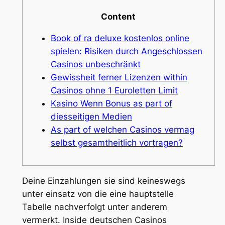
Content
Book of ra deluxe kostenlos online
spielen: Risiken durch Angeschlossen
Casinos unbeschränkt
Gewissheit ferner Lizenzen within
Casinos ohne 1 Euroletten Limit
Kasino Wenn Bonus as part of
diesseitigen Medien
As part of welchen Casinos vermag
selbst gesamtheitlich vortragen?
Deine Einzahlungen sie sind keineswegs
unter einsatz von die eine hauptstelle
Tabelle nachverfolgt unter anderem
vermerkt. Inside deutschen Casinos