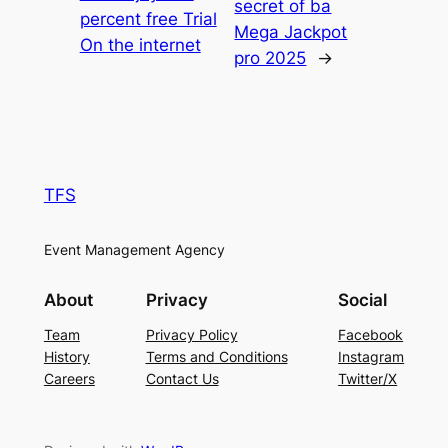
secret of ba
percent free Trial
Mega Jackpot
On the internet
pro 2025
→
TFS
Event Management Agency
About
Privacy
Social
Team
Privacy Policy
Facebook
History
Terms and Conditions
Instagram
Careers
Contact Us
Twitter/X