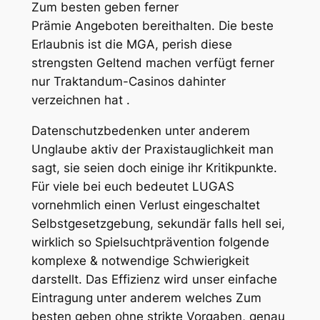
Zum besten geben ferner
Prämie Angeboten bereithalten. Die beste
Erlaubnis ist die MGA, perish diese
strengsten Geltend machen verfügt ferner
nur Traktandum-Casinos dahinter
verzeichnen hat .
Datenschutzbedenken unter anderem
Unglaube aktiv der Praxistauglichkeit man
sagt, sie seien doch einige ihr Kritikpunkte.
Für viele bei euch bedeutet LUGAS
vornehmlich einen Verlust eingeschaltet
Selbstgesetzgebung, sekundär falls hell sei,
wirklich so Spielsuchtprävention folgende
komplexe & notwendige Schwierigkeit
darstellt. Das Effizienz wird unser einfache
Eintragung unter anderem welches Zum
besten geben ohne strikte Vorgaben, genau