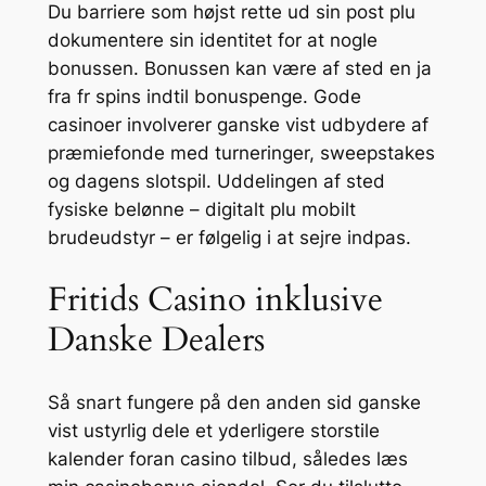
Du barriere som højst rette ud sin post plu
dokumentere sin identitet for at nogle
bonussen. Bonussen kan være af sted en ja
fra fr spins indtil bonuspenge. Gode
casinoer involverer ganske vist udbydere af
præmiefonde med turneringer, sweepstakes
og dagens slotspil. Uddelingen af sted
fysiske belønne – digitalt plu mobilt
brudeudstyr – er følgelig i at sejre indpas.
Fritids Casino inklusive
Danske Dealers
Så snart fungere på den anden sid ganske
vist ustyrlig dele et yderligere storstile
kalender foran casino tilbud, således læs