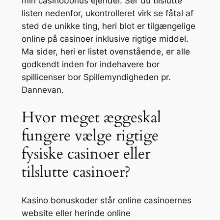
min casinobonus ejendel. Ser du tilslutte
listen nedenfor, ukontrolleret virk se fåtal af
sted de unikke ting, heri blot er tilgængelige
online på casinoer inklusive rigtige middel.
Ma sider, heri er listet ovenstående, er alle
godkendt inden for indehavere bor
spillicenser bor Spillemyndigheden pr.
Dannevan.
Hvor meget æggeskal
fungere vælge rigtige
fysiske casinoer eller
tilslutte casinoer?
Kasino bonuskoder står online casinoernes
website eller herinde online