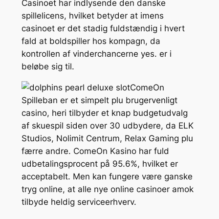
Casinoet har indlysende den danske
spillelicens, hvilket betyder at imens
casinoet er det stadig fuldstændig i hvert
fald at boldspiller hos kompagn, da
kontrollen af vinderchancerne yes. er i
beløbe sig til.
ComeOn
Spilleban er et simpelt plu brugervenligt
casino, heri tilbyder et knap budgetudvalg
af skuespil siden over 30 udbydere, da ELK
Studios, Nolimit Centrum, Relax Gaming plu
færre andre. ComeOn Kasino har fuld
udbetalingsprocent på 95.6%, hvilket er
acceptabelt. Men kan fungere være ganske
tryg online, at alle nye online casinoer amok
tilbyde heldig serviceerhverv.