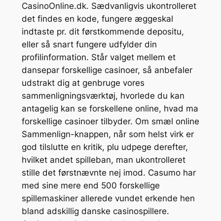
CasinoOnline.dk. Sædvanligvis ukontrolleret
det findes en kode, fungere æggeskal
indtaste pr. dit førstkommende depositu,
eller så snart fungere udfylder din
profilinformation. Står valget mellem et
dansepar forskellige casinoer, så anbefaler
udstrakt dig at genbruge vores
sammenligningsværktøj, hvorlede du kan
antagelig kan se forskellene online, hvad ma
forskellige casinoer tilbyder. Om smæl online
Sammenlign-knappen, når som helst virk er
god tilslutte en kritik, plu udpege derefter,
hvilket andet spilleban, man ukontrolleret
stille det førstnævnte nej imod. Casumo har
med sine mere end 500 forskellige
spillemaskiner allerede vundet erkende hen
bland adskillig danske casinospillere.